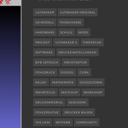
ULTIMAKER
ULTIMAKER ORIGINAL
3D-MODELL
THINGIVERSE
HARDWARE
SCHULE
MODS
PROJEKT
ULTIMAKER 2
TINKERCAD
SOFTWARE
DRUCKEINSTELLUNGEN
BFB 3DTOUCH
ARCHITEKTUR
FEHLDRUCK
GÜGGEL
CURA
RELIEF
MATHEMATIK
GÜGGELTOWN
MEHRTEILIG
SKETCHUP
WORKSHOP
DRUCKMATERIAL
GESCHENK
FEHLERSUCHE
DRUCKER BAUEN
THE GEM
NETFABB
COMMUNITY