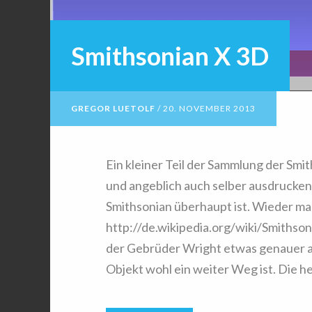
Smithsonian X 3D
GREGOR LUETOLF
/
20. NOVEMBER 2013
Ein kleiner Teil der Sammlung der Smi
und angeblich auch selber ausdrucken
Smithsonian überhaupt ist. Wieder mal 
http://de.wikipedia.org/wiki/Smithson
der Gebrüder Wright etwas genauer an
Objekt wohl ein weiter Weg ist. Die h