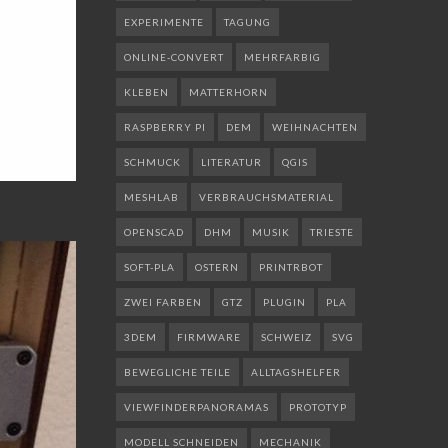
EXPERIMENTE
TAGUNG
ONLINE-CONVERT
MEHRFARBIG
KLEBEN
MATTERHORN
RASPBERRY PI
DEM
WEIHNACHTEN
SCHMUCK
LITERATUR
QGIS
MESHLAB
VERBRAUCHSMATERIAL
OPENSCAD
DHM
MUSIK
TRIESTE
SOFT-PLA
OSTERN
PRINTRBOT
ZWEI FARBEN
GTZ
PLUGIN
PLA
3DEM
FIRMWARE
SCHWEIZ
SVG
BEWEGLICHE TEILE
ALLTAGSHELFER
VIEWFINDERPANORAMAS
PROTOTYP
MODELL SCHNEIDEN
MECHANIK