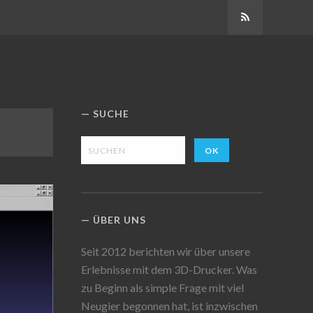
Abonnieren
SUCHE
ÜBER UNS
Seit 2012 berichten wir über unsere
Erlebnisse mit dem 3D-Drucker. Was
zu Beginn als simple Frage mit viel
Neugier begonnen hat, ist inzwischen