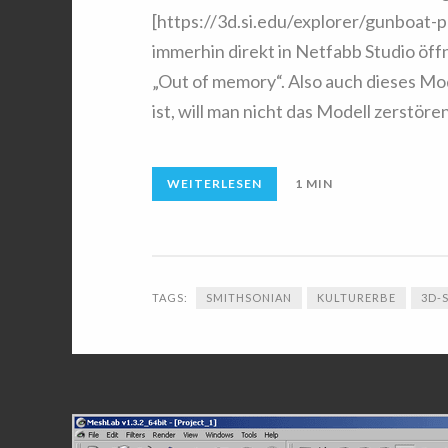
[https://3d.si.edu/explorer/gunboat-phi
immerhin direkt in Netfabb Studio öff
„Out of memory“. Also auch dieses Mod
ist, will man nicht das Modell zerstören
WEITERLESEN
1 MIN
TAGS:
SMITHSONIAN
KULTURERBE
3D-