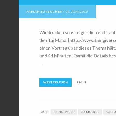
FABIAN ZURBUCHEN
/
04. JUNI 2013
Wir drucken sonst eigentlich nicht auf
den Taj Mahal [http://www.thingivers
einen Vortrag über dieses Thema hält.
und 44 Minuten. Damit die Details be
…
WEITERLESEN
1 MIN
TAGS:
THINGIVERSE
3D-MODELL
KULT