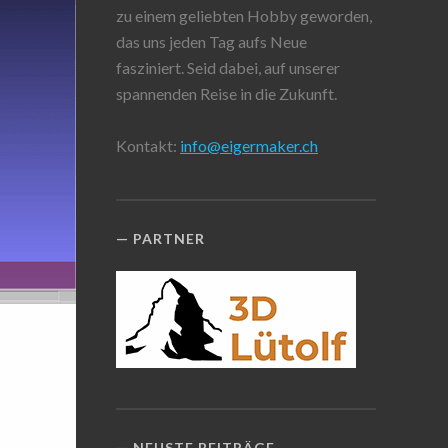
zu einem geliebten Hobby geworden,
das uns jeden Tag aufs Neue
fasziniert. Seid dabei, auf unserer
spannenden Reise in die Zukunft.
Kontakt:
info@eigermaker.ch
PARTNER
NEUSTE BEITRÄGE