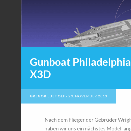
Gunboat Philadelphia
X3D
GREGOR LUETOLF
/
20. NOVEMBER 2013
Nach dem Flieger der Gebrüder Wright,
haben wir uns ein nächstes Modell an