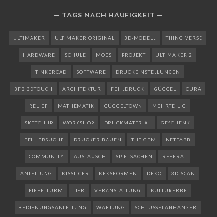
TAGS NACH HÄUFIGKEIT
ULTIMAKER
ULTIMAKER ORIGINAL
3D-MODELL
THINGIVERSE
HARDWARE
SCHULE
MODS
PROJEKT
ULTIMAKER 2
TINKERCAD
SOFTWARE
DRUCKEINSTELLUNGEN
BFB 3DTOUCH
ARCHITEKTUR
FEHLDRUCK
GÜGGEL
CURA
RELIEF
MATHEMATIK
GÜGGELTOWN
MEHRTEILIG
SKETCHUP
WORKSHOP
DRUCKMATERIAL
GESCHENK
FEHLERSUCHE
DRUCKER BAUEN
THE GEM
NETFABB
COMMUNITY
AUSTAUSCH
SPIELSACHEN
REFERAT
ANLEITUNG
KISSLICER
KEKSFORMEN
DEKO
3D-SCAN
EIFFELTURM
TIER
VERANSTALTUNG
KULTURERBE
BEDIENUNGSANLEITUNG
WARTUNG
SCHLÜSSELANHÄNGER