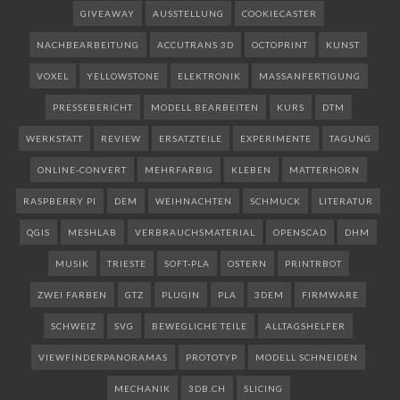
GIVEAWAY
AUSSTELLUNG
COOKIECASTER
NACHBEARBEITUNG
ACCUTRANS 3D
OCTOPRINT
KUNST
VOXEL
YELLOWSTONE
ELEKTRONIK
MASSANFERTIGUNG
PRESSEBERICHT
MODELL BEARBEITEN
KURS
DTM
WERKSTATT
REVIEW
ERSATZTEILE
EXPERIMENTE
TAGUNG
ONLINE-CONVERT
MEHRFARBIG
KLEBEN
MATTERHORN
RASPBERRY PI
DEM
WEIHNACHTEN
SCHMUCK
LITERATUR
QGIS
MESHLAB
VERBRAUCHSMATERIAL
OPENSCAD
DHM
MUSIK
TRIESTE
SOFT-PLA
OSTERN
PRINTRBOT
ZWEI FARBEN
GTZ
PLUGIN
PLA
3DEM
FIRMWARE
SCHWEIZ
SVG
BEWEGLICHE TEILE
ALLTAGSHELFER
VIEWFINDERPANORAMAS
PROTOTYP
MODELL SCHNEIDEN
MECHANIK
3DB.CH
SLICING