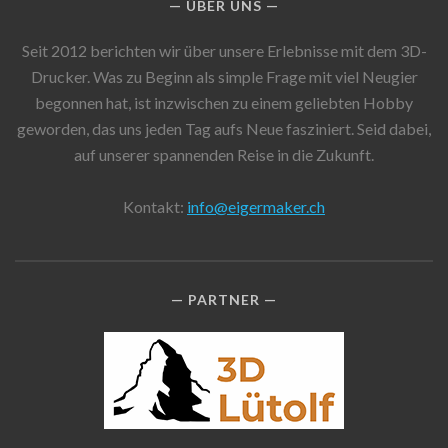
ÜBER UNS
Seit 2012 berichten wir über unsere Erlebnisse mit dem 3D-
Drucker. Was zu Beginn als simple Frage mit viel Neugier
begonnen hat, ist inzwischen zu einem geliebten Hobby
geworden, das uns jeden Tag aufs Neue fasziniert. Seid dabei,
auf unserer spannenden Reise in die Zukunft.
Kontakt:
info@eigermaker.ch
PARTNER