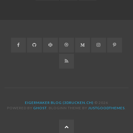
Facebook
GitHub
CodePen
Dribbble
Medium
Instagram
Pinteres
RSS
EIGERMAKER BLOG (3DRUCKEN.CH)
© 2026
POWERED BY
GHOST
. BLOGINN THEME BY
JUSTGOODTHEMES
.
ZUM