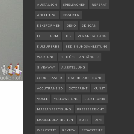
AUSTAUSCH
SPIELSACHEN
REFERAT
ANLEITUNG
KISSLICER
KEKSFORMEN
DEKO
3D-SCAN
EIFFELTURM
TIER
VERANSTALTUNG
KULTURERBE
BEDIENUNGSANLEITUNG
WARTUNG
SCHLÜSSELANHÄNGER
GIVEAWAY
AUSSTELLUNG
COOKIECASTER
NACHBEARBEITUNG
ACCUTRANS 3D
OCTOPRINT
KUNST
VOXEL
YELLOWSTONE
ELEKTRONIK
MASSANFERTIGUNG
PRESSEBERICHT
MODELL BEARBEITEN
KURS
DTM
WERKSTATT
REVIEW
ERSATZTEILE