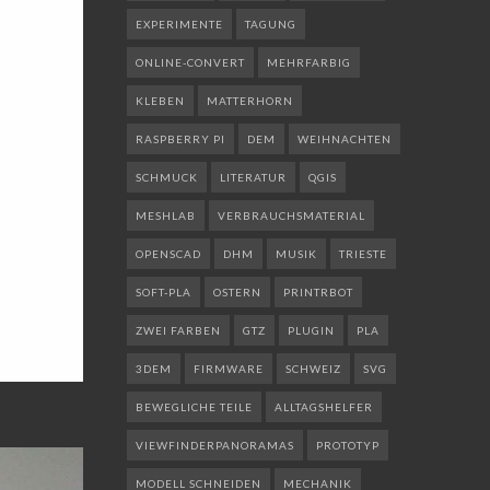
EXPERIMENTE
TAGUNG
ONLINE-CONVERT
MEHRFARBIG
KLEBEN
MATTERHORN
RASPBERRY PI
DEM
WEIHNACHTEN
SCHMUCK
LITERATUR
QGIS
MESHLAB
VERBRAUCHSMATERIAL
OPENSCAD
DHM
MUSIK
TRIESTE
SOFT-PLA
OSTERN
PRINTRBOT
ZWEI FARBEN
GTZ
PLUGIN
PLA
3DEM
FIRMWARE
SCHWEIZ
SVG
BEWEGLICHE TEILE
ALLTAGSHELFER
VIEWFINDERPANORAMAS
PROTOTYP
MODELL SCHNEIDEN
MECHANIK