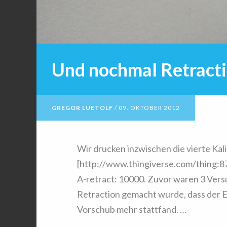
Und nochmal Retract
GREGOR LUETOLF
/
09. OKTOBER 2012
Wir drucken inzwischen die vierte Kal
[http://www.thingiverse.com/thing:8
A-retract: 10000. Zuvor waren 3 Versu
Retraction gemacht wurde, dass der Ex
Vorschub mehr stattfand. …