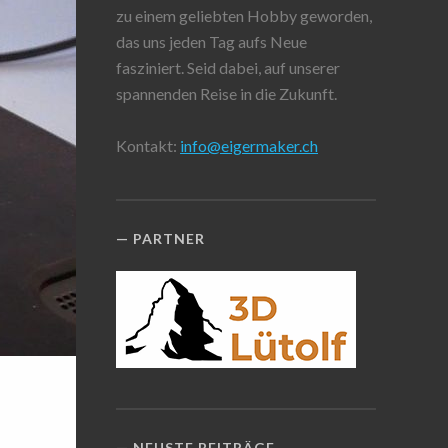
zu einem geliebten Hobby geworden,
das uns jeden Tag aufs Neue
fasziniert. Seid dabei, auf unserer
spannenden Reise in die Zukunft.
Kontakt:
info@eigermaker.ch
PARTNER
NEUSTE BEITRÄGE