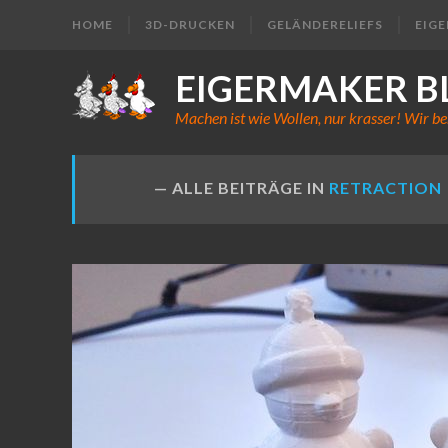
HOME
3D-DRUCKEN
GELÄNDERELIEFS
EIG
EIGERMAKER B
Machen ist wie Wollen, nur krasser! Wir be
ALLE BEITRÄGE IN
RETRACTION