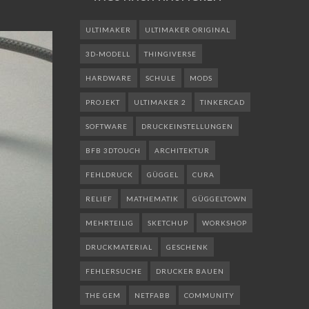
ULTIMAKER
ULTIMAKER ORIGINAL
3D-MODELL
THINGIVERSE
HARDWARE
SCHULE
MODS
PROJEKT
ULTIMAKER 2
TINKERCAD
SOFTWARE
DRUCKEINSTELLUNGEN
BFB 3DTOUCH
ARCHITEKTUR
FEHLDRUCK
GÜGGEL
CURA
RELIEF
MATHEMATIK
GÜGGELTOWN
MEHRTEILIG
SKETCHUP
WORKSHOP
DRUCKMATERIAL
GESCHENK
FEHLERSUCHE
DRUCKER BAUEN
THE GEM
NETFABB
COMMUNITY