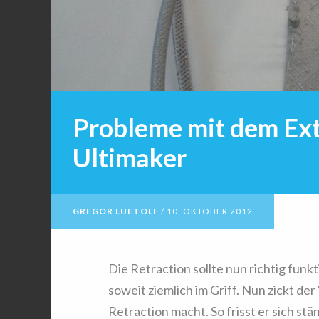
Probleme mit dem Ex
Ultimaker
GREGOR LUETOLF
/
10. OKTOBER 2012
Die Retraction sollte nun richtig funk
soweit ziemlich im Griff. Nun zickt d
Retraction macht. So frisst er sich stän