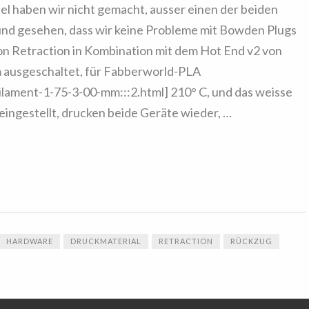
el haben wir nicht gemacht, ausser einen der beiden
d gesehen, dass wir keine Probleme mit Bowden Plugs
von Retraction in Kombination mit dem Hot End v2 von
m ausgeschaltet, für Fabberworld-PLA
ament-1-75-3-00-mm:::2.html] 210° C, und das weisse
ingestellt, drucken beide Geräte wieder, …
HARDWARE
DRUCKMATERIAL
RETRACTION
RÜCKZUG