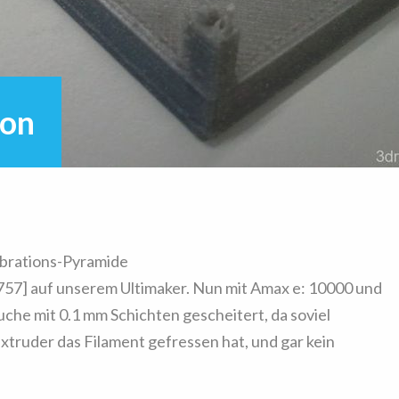
ion
ibrations-Pyramide
757] auf unserem Ultimaker. Nun mit Amax e: 10000 und
che mit 0.1 mm Schichten gescheitert, da soviel
truder das Filament gefressen hat, und gar kein