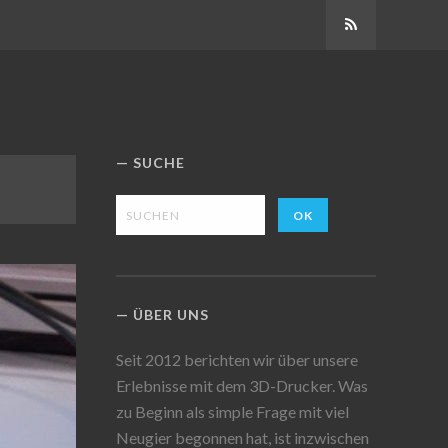
Abonnieren
SUCHE
ÜBER UNS
Seit 2012 berichten wir über unsere
Erlebnisse mit dem 3D-Drucker. Was
zu Beginn als simple Frage mit viel
Neugier begonnen hat, ist inzwischen