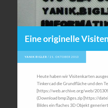
Eine originelle Visite
YANIK BIGLER
/
21. OKTOBER 2013
Heute haben wir Visitenkarten ausgedr
Tinkercad die Grundfläche und den Tex
[https://web.archive.org/web/20130
(Download bmp2iges.zip [https://date
Bildes ein flaches 3D Objekt generier