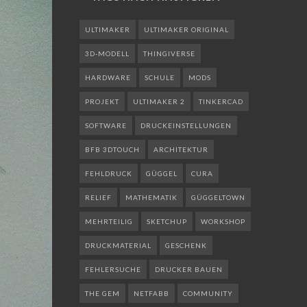
ULTIMAKER
ULTIMAKER ORIGINAL
3D-MODELL
THINGIVERSE
HARDWARE
SCHULE
MODS
PROJEKT
ULTIMAKER 2
TINKERCAD
SOFTWARE
DRUCKEINSTELLUNGEN
BFB 3DTOUCH
ARCHITEKTUR
FEHLDRUCK
GÜGGEL
CURA
RELIEF
MATHEMATIK
GÜGGELTOWN
MEHRTEILIG
SKETCHUP
WORKSHOP
DRUCKMATERIAL
GESCHENK
FEHLERSUCHE
DRUCKER BAUEN
THE GEM
NETFABB
COMMUNITY