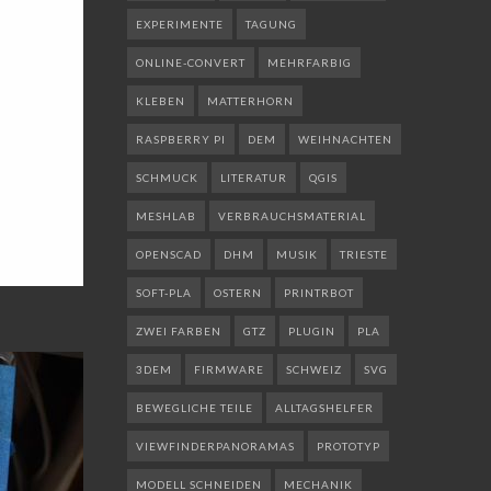
EXPERIMENTE
TAGUNG
ONLINE-CONVERT
MEHRFARBIG
KLEBEN
MATTERHORN
RASPBERRY PI
DEM
WEIHNACHTEN
SCHMUCK
LITERATUR
QGIS
MESHLAB
VERBRAUCHSMATERIAL
OPENSCAD
DHM
MUSIK
TRIESTE
SOFT-PLA
OSTERN
PRINTRBOT
ZWEI FARBEN
GTZ
PLUGIN
PLA
3DEM
FIRMWARE
SCHWEIZ
SVG
BEWEGLICHE TEILE
ALLTAGSHELFER
VIEWFINDERPANORAMAS
PROTOTYP
MODELL SCHNEIDEN
MECHANIK