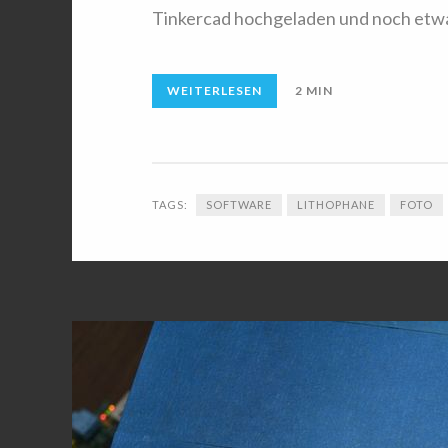
Tinkercad hochgeladen und noch etwa
WEITERLESEN
2 MIN
TAGS:
SOFTWARE
LITHOPHANE
FOTO