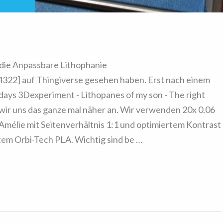
r die Anpassbare Lithophanie
4322] auf Thingiverse gesehen haben. Erst nach einem
days 3Dexperiment - Lithopanes of my son - The right
wir uns das ganze mal näher an. Wir verwenden 20x 0.06
Amélie mit Seitenverhältnis 1:1 und optimiertem Kontrast
tem Orbi-Tech PLA. Wichtig sind be …