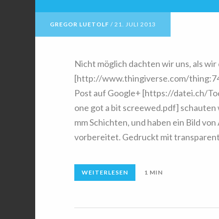
GREGOR LUETOLF
/
21. JULI 2013
Nicht möglich dachten wir uns, als wi
[http://www.thingiverse.com/thing:7
Post auf Google+ [https://datei.ch/To
one got a bit screewed.pdf] schauten 
mm Schichten, und haben ein Bild von 
vorbereitet. Gedruckt mit transparen
WEITERLESEN
1 MIN