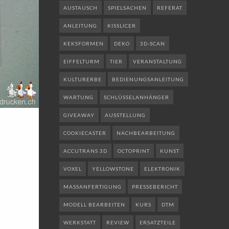
AUSTAUSCH
SPIELSACHEN
REFERAT
ANLEITUNG
KISSLICER
KEKSFORMEN
DEKO
3D-SCAN
EIFFELTURM
TIER
VERANSTALTUNG
KULTURERBE
BEDIENUNGSANLEITUNG
WARTUNG
SCHLÜSSELANHÄNGER
GIVEAWAY
AUSSTELLUNG
COOKIECASTER
NACHBEARBEITUNG
ACCUTRANS 3D
OCTOPRINT
KUNST
VOXEL
YELLOWSTONE
ELEKTRONIK
MASSANFERTIGUNG
PRESSEBERICHT
MODELL BEARBEITEN
KURS
DTM
WERKSTATT
REVIEW
ERSATZTEILE