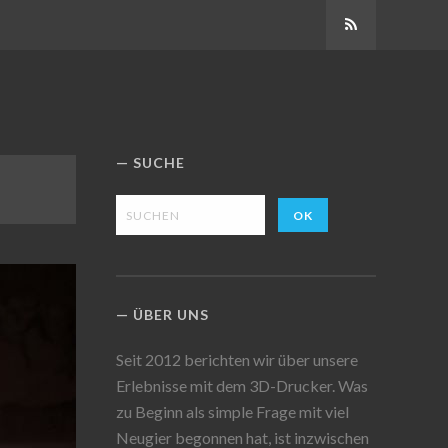
Abonnieren
SUCHE
ÜBER UNS
Seit 2012 berichten wir über unsere
Erlebnisse mit dem 3D-Drucker. Was
zu Beginn als simple Frage mit viel
Neugier begonnen hat, ist inzwischen