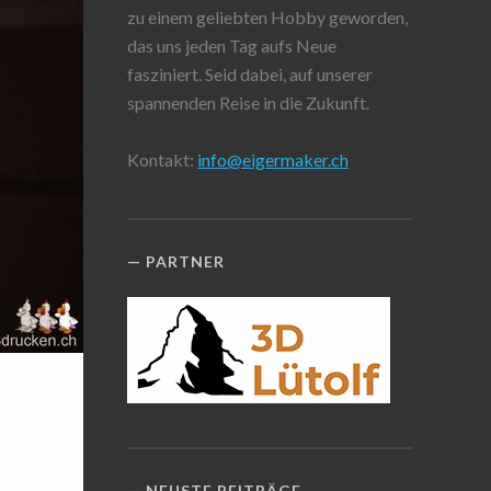
zu einem geliebten Hobby geworden,
das uns jeden Tag aufs Neue
fasziniert. Seid dabei, auf unserer
spannenden Reise in die Zukunft.
Kontakt:
info@eigermaker.ch
PARTNER
NEUSTE BEITRÄGE