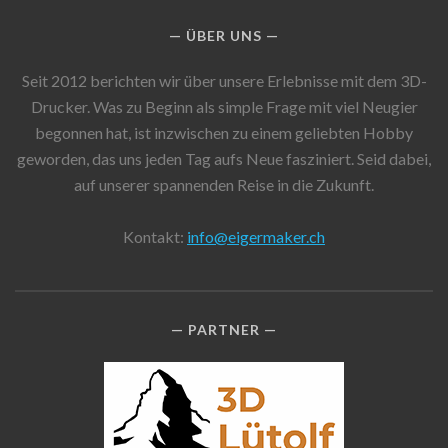
ÜBER UNS
Seit 2012 berichten wir über unsere Erlebnisse mit dem 3D-
Drucker. Was zu Beginn als simple Frage mit viel Neugier
begonnen hat, ist inzwischen zu einem geliebten Hobby
geworden, das uns jeden Tag aufs Neue fasziniert. Seid dabei,
auf unserer spannenden Reise in die Zukunft.
Kontakt:
info@eigermaker.ch
PARTNER