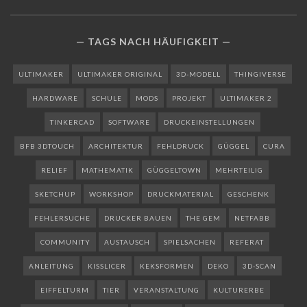
TAGS NACH HÄUFIGKEIT
ULTIMAKER
ULTIMAKER ORIGINAL
3D-MODELL
THINGIVERSE
HARDWARE
SCHULE
MODS
PROJEKT
ULTIMAKER 2
TINKERCAD
SOFTWARE
DRUCKEINSTELLUNGEN
BFB 3DTOUCH
ARCHITEKTUR
FEHLDRUCK
GÜGGEL
CURA
RELIEF
MATHEMATIK
GÜGGELTOWN
MEHRTEILIG
SKETCHUP
WORKSHOP
DRUCKMATERIAL
GESCHENK
FEHLERSUCHE
DRUCKER BAUEN
THE GEM
NETFABB
COMMUNITY
AUSTAUSCH
SPIELSACHEN
REFERAT
ANLEITUNG
KISSLICER
KEKSFORMEN
DEKO
3D-SCAN
EIFFELTURM
TIER
VERANSTALTUNG
KULTURERBE