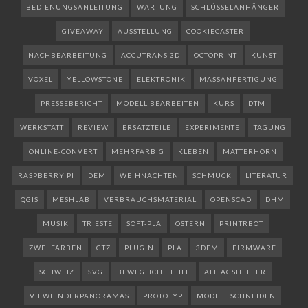
BEDIENUNGSANLEITUNG
WARTUNG
SCHLÜSSELANHÄNGER
GIVEAWAY
AUSSTELLUNG
COOKIECASTER
NACHBEARBEITUNG
ACCUTRANS 3D
OCTOPRINT
KUNST
VOXEL
YELLOWSTONE
ELEKTRONIK
MASSANFERTIGUNG
PRESSEBERICHT
MODELL BEARBEITEN
KURS
DTM
WERKSTATT
REVIEW
ERSATZTEILE
EXPERIMENTE
TAGUNG
ONLINE-CONVERT
MEHRFARBIG
KLEBEN
MATTERHORN
RASPBERRY PI
DEM
WEIHNACHTEN
SCHMUCK
LITERATUR
QGIS
MESHLAB
VERBRAUCHSMATERIAL
OPENSCAD
DHM
MUSIK
TRIESTE
SOFT-PLA
OSTERN
PRINTRBOT
ZWEI FARBEN
GTZ
PLUGIN
PLA
3DEM
FIRMWARE
SCHWEIZ
SVG
BEWEGLICHE TEILE
ALLTAGSHELFER
VIEWFINDERPANORAMAS
PROTOTYP
MODELL SCHNEIDEN