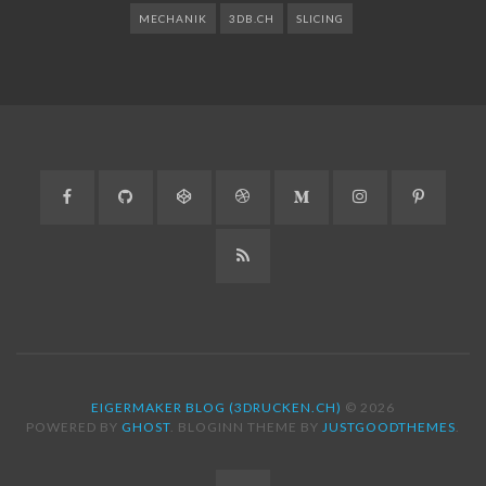
MECHANIK
3DB.CH
SLICING
Facebook
GitHub
CodePen
Dribbble
Medium
Instagram
Pinteres
RSS
EIGERMAKER BLOG (3DRUCKEN.CH)
© 2026
POWERED BY
GHOST
. BLOGINN THEME BY
JUSTGOODTHEMES
.