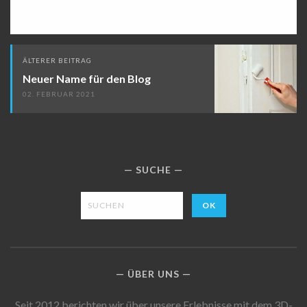
Beitragsnavigation
ÄLTERER BEITRAG
Neuer Name für den Blog
02. FEBRUAR 2021
SUCHE
ÜBER UNS
Seit 2012 berichten wir über unsere Erlebnisse mit dem 3D-