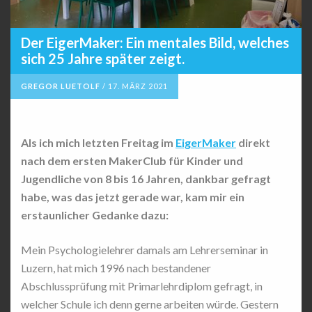
Der EigerMaker: Ein mentales Bild, welches
sich 25 Jahre später zeigt.
GREGOR LUETOLF
/
17. MÄRZ 2021
Als ich mich letzten Freitag im
EigerMaker
direkt
nach dem ersten MakerClub für Kinder und
Jugendliche von 8 bis 16 Jahren, dankbar gefragt
habe, was das jetzt gerade war, kam mir ein
erstaunlicher Gedanke dazu:
Mein Psychologielehrer damals am Lehrerseminar in
Luzern, hat mich 1996 nach bestandener
Abschlussprüfung mit Primarlehrdiplom gefragt, in
welcher Schule ich denn gerne arbeiten würde. Gestern