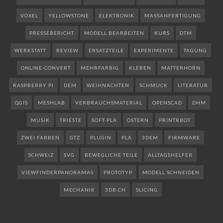
VOXEL
YELLOWSTONE
ELEKTRONIK
MASSANFERTIGUNG
PRESSEBERICHT
MODELL BEARBEITEN
KURS
DTM
WERKSTATT
REVIEW
ERSATZTEILE
EXPERIMENTE
TAGUNG
ONLINE-CONVERT
MEHRFARBIG
KLEBEN
MATTERHORN
RASPBERRY PI
DEM
WEIHNACHTEN
SCHMUCK
LITERATUR
QGIS
MESHLAB
VERBRAUCHSMATERIAL
OPENSCAD
DHM
MUSIK
TRIESTE
SOFT-PLA
OSTERN
PRINTRBOT
ZWEI FARBEN
GTZ
PLUGIN
PLA
3DEM
FIRMWARE
SCHWEIZ
SVG
BEWEGLICHE TEILE
ALLTAGSHELFER
VIEWFINDERPANORAMAS
PROTOTYP
MODELL SCHNEIDEN
MECHANIK
3DB.CH
SLICING