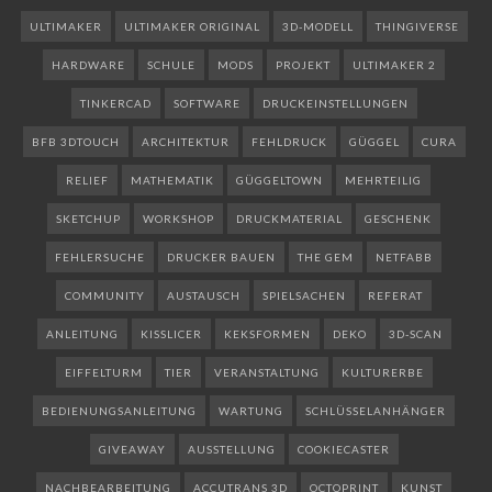
ULTIMAKER
ULTIMAKER ORIGINAL
3D-MODELL
THINGIVERSE
HARDWARE
SCHULE
MODS
PROJEKT
ULTIMAKER 2
TINKERCAD
SOFTWARE
DRUCKEINSTELLUNGEN
BFB 3DTOUCH
ARCHITEKTUR
FEHLDRUCK
GÜGGEL
CURA
RELIEF
MATHEMATIK
GÜGGELTOWN
MEHRTEILIG
SKETCHUP
WORKSHOP
DRUCKMATERIAL
GESCHENK
FEHLERSUCHE
DRUCKER BAUEN
THE GEM
NETFABB
COMMUNITY
AUSTAUSCH
SPIELSACHEN
REFERAT
ANLEITUNG
KISSLICER
KEKSFORMEN
DEKO
3D-SCAN
EIFFELTURM
TIER
VERANSTALTUNG
KULTURERBE
BEDIENUNGSANLEITUNG
WARTUNG
SCHLÜSSELANHÄNGER
GIVEAWAY
AUSSTELLUNG
COOKIECASTER
NACHBEARBEITUNG
ACCUTRANS 3D
OCTOPRINT
KUNST