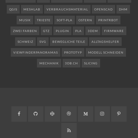
QGIS
MESHLAB
VERBRAUCHSMATERIAL
OPENSCAD
DHM
MUSIK
TRIESTE
SOFT-PLA
OSTERN
PRINTRBOT
ZWEI FARBEN
GTZ
PLUGIN
PLA
3DEM
FIRMWARE
SCHWEIZ
SVG
BEWEGLICHE TEILE
ALLTAGSHELFER
VIEWFINDERPANORAMAS
PROTOTYP
MODELL SCHNEIDEN
MECHANIK
3DB.CH
SLICING
Facebook
GitHub
CodePen
Dribbble
Medium
Instagram
Pinteres
RSS