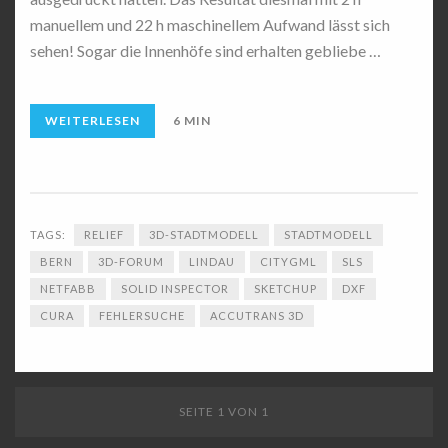
manuellem und 22 h maschinellem Aufwand lässt sich
sehen! Sogar die Innenhöfe sind erhalten gebliebe …
WEITERLESEN
6 MIN
TAGS:
RELIEF
3D-STADTMODELL
STADTMODELL
BERN
3D-FORUM
LINDAU
CITYGML
SLS
NETFABB
SOLID INSPECTOR
SKETCHUP
DXF
CURA
FEHLERSUCHE
ACCUTRANS 3D
SEITE 1 VON 1