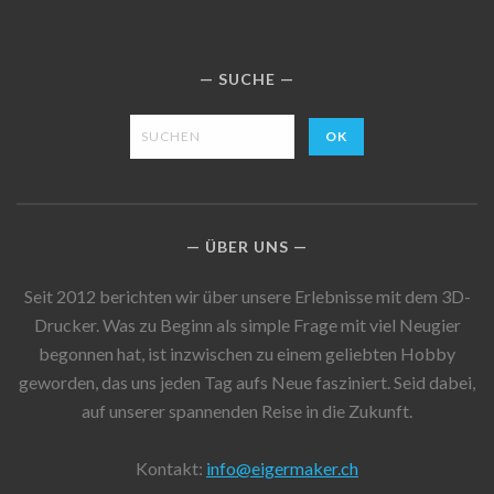
SUCHE
ÜBER UNS
Seit 2012 berichten wir über unsere Erlebnisse mit dem 3D-
Drucker. Was zu Beginn als simple Frage mit viel Neugier
begonnen hat, ist inzwischen zu einem geliebten Hobby
geworden, das uns jeden Tag aufs Neue fasziniert. Seid dabei,
auf unserer spannenden Reise in die Zukunft.
Kontakt:
info@eigermaker.ch