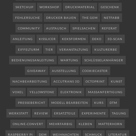
SKETCHUP
WORKSHOP
DRUCKMATERIAL
GESCHENK
FEHLERSUCHE
DRUCKER BAUEN
THE GEM
NETFABB
COMMUNITY
AUSTAUSCH
SPIELSACHEN
REFERAT
ANLEITUNG
KISSLICER
KEKSFORMEN
DEKO
3D-SCAN
EIFFELTURM
TIER
VERANSTALTUNG
KULTURERBE
BEDIENUNGSANLEITUNG
WARTUNG
SCHLÜSSELANHÄNGER
GIVEAWAY
AUSSTELLUNG
COOKIECASTER
NACHBEARBEITUNG
ACCUTRANS 3D
OCTOPRINT
KUNST
VOXEL
YELLOWSTONE
ELEKTRONIK
MASSANFERTIGUNG
PRESSEBERICHT
MODELL BEARBEITEN
KURS
DTM
WERKSTATT
REVIEW
ERSATZTEILE
EXPERIMENTE
TAGUNG
ONLINE-CONVERT
MEHRFARBIG
KLEBEN
MATTERHORN
RASPBERRY PI
DEM
WEIHNACHTEN
SCHMUCK
LITERATUR