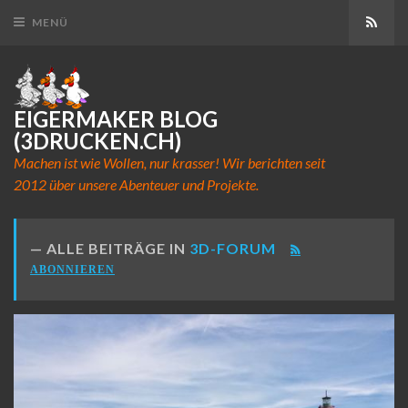
Abon
MENÜ
EIGERMAKER BLOG
(3DRUCKEN.CH)
Machen ist wie Wollen, nur krasser! Wir berichten seit
2012 über unsere Abenteuer und Projekte.
ALLE BEITRÄGE IN
3D-FORUM
ABONNIEREN