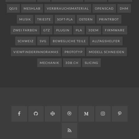
QGIS
MESHLAB
VERBRAUCHSMATERIAL
OPENSCAD
DHM
MUSIK
TRIESTE
SOFT-PLA
OSTERN
PRINTRBOT
ZWEI FARBEN
GTZ
PLUGIN
PLA
3DEM
FIRMWARE
SCHWEIZ
SVG
BEWEGLICHE TEILE
ALLTAGSHELFER
VIEWFINDERPANORAMAS
PROTOTYP
MODELL SCHNEIDEN
MECHANIK
3DB.CH
SLICING
Facebook
GitHub
CodePen
Dribbble
Medium
Instagram
Pinteres
RSS