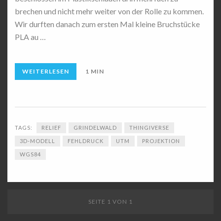
brechen und nicht mehr weiter von der Rolle zu kommen.
Wir durften danach zum ersten Mal kleine Bruchstücke
PLA au …
WEITERLESEN
1 MIN
TAGS:
RELIEF
GRINDELWALD
THINGIVERSE
3D-MODELL
FEHLDRUCK
UTM
PROJEKTION
WGS84
SEITE 1 VON 1