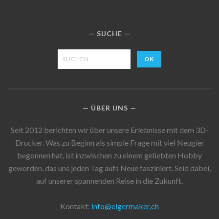
SUCHE
ÜBER UNS
Seit 2012 berichten wir über unsere Erlebnisse mit dem 3D-
Drucker. Was zu Beginn als simple Frage mit viel Neugier
begonnen hat, ist inzwischen zu einem geliebten Hobby
geworden, das uns jeden Tag aufs Neue fasziniert. Seid dabei,
auf unserer spannenden Reise in die Zukunft.
Kontakt:
info@eigermaker.ch