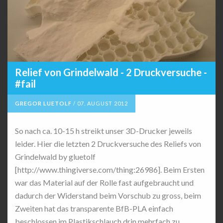
Relief von Grindelwald - 2 Druckversuche -
#fail
GREGOR LUETOLF
/
07. AUGUST 2012
So nach ca. 10-15 h streikt unser 3D-Drucker jeweils
leider. Hier die letzten 2 Druckversuche des Reliefs von
Grindelwald by gluetolf
[http://www.thingiverse.com/thing:26986]. Beim Ersten
war das Material auf der Rolle fast aufgebraucht und
dadurch der Widerstand beim Vorschub zu gross, beim
Zweiten hat das transparente BfB-PLA einfach
beschlossen im Plastikschlauch drin mehrfach zu