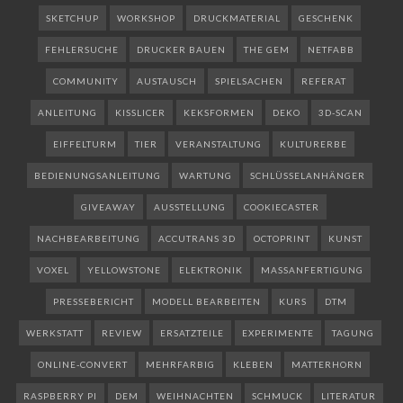
SKETCHUP
WORKSHOP
DRUCKMATERIAL
GESCHENK
FEHLERSUCHE
DRUCKER BAUEN
THE GEM
NETFABB
COMMUNITY
AUSTAUSCH
SPIELSACHEN
REFERAT
ANLEITUNG
KISSLICER
KEKSFORMEN
DEKO
3D-SCAN
EIFFELTURM
TIER
VERANSTALTUNG
KULTURERBE
BEDIENUNGSANLEITUNG
WARTUNG
SCHLÜSSELANHÄNGER
GIVEAWAY
AUSSTELLUNG
COOKIECASTER
NACHBEARBEITUNG
ACCUTRANS 3D
OCTOPRINT
KUNST
VOXEL
YELLOWSTONE
ELEKTRONIK
MASSANFERTIGUNG
PRESSEBERICHT
MODELL BEARBEITEN
KURS
DTM
WERKSTATT
REVIEW
ERSATZTEILE
EXPERIMENTE
TAGUNG
ONLINE-CONVERT
MEHRFARBIG
KLEBEN
MATTERHORN
RASPBERRY PI
DEM
WEIHNACHTEN
SCHMUCK
LITERATUR