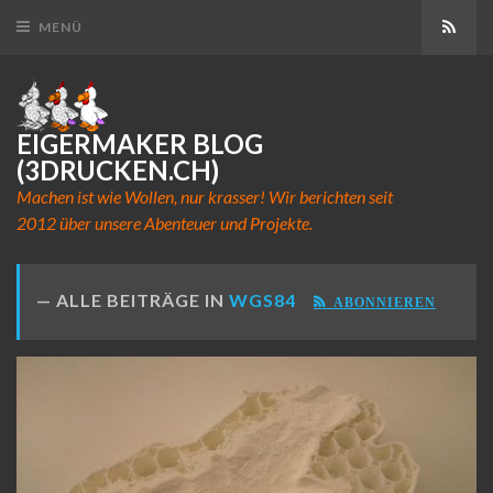
Abon
MENÜ
EIGERMAKER BLOG
(3DRUCKEN.CH)
Machen ist wie Wollen, nur krasser! Wir berichten seit
2012 über unsere Abenteuer und Projekte.
ALLE BEITRÄGE IN
WGS84
ABONNIEREN