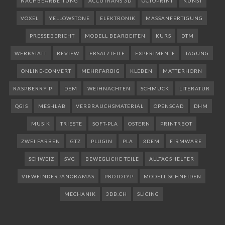
NACHBEARBEITUNG
ACCUTRANS 3D
OCTOPRINT
KUNST
VOXEL
YELLOWSTONE
ELEKTRONIK
MASSANFERTIGUNG
PRESSEBERICHT
MODELL BEARBEITEN
KURS
DTM
WERKSTATT
REVIEW
ERSATZTEILE
EXPERIMENTE
TAGUNG
ONLINE-CONVERT
MEHRFARBIG
KLEBEN
MATTERHORN
RASPBERRY PI
DEM
WEIHNACHTEN
SCHMUCK
LITERATUR
QGIS
MESHLAB
VERBRAUCHSMATERIAL
OPENSCAD
DHM
MUSIK
TRIESTE
SOFT-PLA
OSTERN
PRINTRBOT
ZWEI FARBEN
GTZ
PLUGIN
PLA
3DEM
FIRMWARE
SCHWEIZ
SVG
BEWEGLICHE TEILE
ALLTAGSHELFER
VIEWFINDERPANORAMAS
PROTOTYP
MODELL SCHNEIDEN
MECHANIK
3DB.CH
SLICING