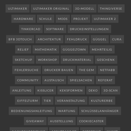
ULTIMAKER
ULTIMAKER ORIGINAL
3D-MODELL
THINGIVERSE
HARDWARE
SCHULE
MODS
PROJEKT
ULTIMAKER 2
TINKERCAD
SOFTWARE
DRUCKEINSTELLUNGEN
BFB 3DTOUCH
ARCHITEKTUR
FEHLDRUCK
GÜGGEL
CURA
RELIEF
MATHEMATIK
GÜGGELTOWN
MEHRTEILIG
SKETCHUP
WORKSHOP
DRUCKMATERIAL
GESCHENK
FEHLERSUCHE
DRUCKER BAUEN
THE GEM
NETFABB
COMMUNITY
AUSTAUSCH
SPIELSACHEN
REFERAT
ANLEITUNG
KISSLICER
KEKSFORMEN
DEKO
3D-SCAN
EIFFELTURM
TIER
VERANSTALTUNG
KULTURERBE
BEDIENUNGSANLEITUNG
WARTUNG
SCHLÜSSELANHÄNGER
GIVEAWAY
AUSSTELLUNG
COOKIECASTER