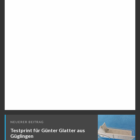
Beitragsnavigation
NEUERER BEITRAG
Testprint für Günter Glatter aus
Güglingen