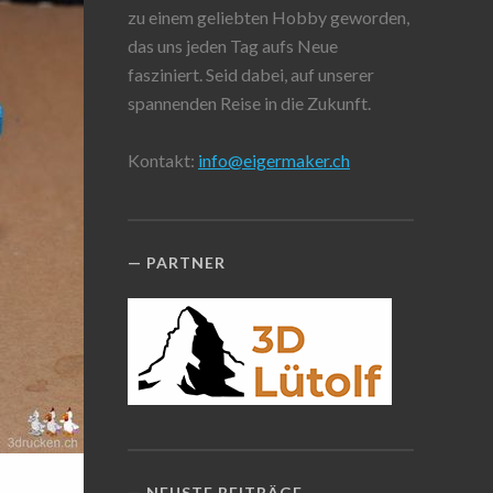
zu einem geliebten Hobby geworden,
das uns jeden Tag aufs Neue
fasziniert. Seid dabei, auf unserer
spannenden Reise in die Zukunft.
Kontakt:
info@eigermaker.ch
PARTNER
NEUSTE BEITRÄGE