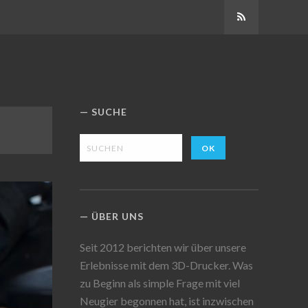
Abonnieren
SUCHE
ÜBER UNS
Seit 2012 berichten wir über unsere
Erlebnisse mit dem 3D-Drucker. Was
zu Beginn als simple Frage mit viel
Neugier begonnen hat, ist inzwischen