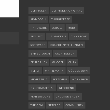
ULTIMAKER
ULTIMAKER ORIGINAL
3D-MODELL
THINGIVERSE
HARDWARE
SCHULE
MODS
PROJEKT
ULTIMAKER 2
TINKERCAD
SOFTWARE
DRUCKEINSTELLUNGEN
BFB 3DTOUCH
ARCHITEKTUR
FEHLDRUCK
GÜGGEL
CURA
RELIEF
MATHEMATIK
GÜGGELTOWN
MEHRTEILIG
SKETCHUP
WORKSHOP
DRUCKMATERIAL
GESCHENK
FEHLERSUCHE
DRUCKER BAUEN
THE GEM
NETFABB
COMMUNITY