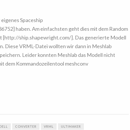
r eigenes Spaceship
36752] haben. Am einfachsten geht dies mit dem Random
[http://ship.shapewright.com/]. Das generierte Modell
n. Diese VRML-Datei wollten wir dann in Meshlab
speichern. Leider konnten Meshlab das Modell nicht
 mit dem Kommandozeilentool meshconv
DELL
CONVERTER
VRML
ULTIMAKER