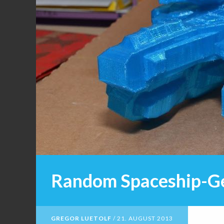
Random Spaceship-G
GREGOR LUETOLF
/
21. AUGUST 2013