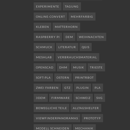
EXPERIMENTE
TAGUNG
ONLINE-CONVERT
MEHRFARBIG
KLEBEN
MATTERHORN
RASPBERRY PI
DEM
WEIHNACHTEN
SCHMUCK
LITERATUR
QGIS
MESHLAB
VERBRAUCHSMATERIAL
OPENSCAD
DHM
MUSIK
TRIESTE
SOFT-PLA
OSTERN
PRINTRBOT
ZWEI FARBEN
GTZ
PLUGIN
PLA
3DEM
FIRMWARE
SCHWEIZ
SVG
BEWEGLICHE TEILE
ALLTAGSHELFER
VIEWFINDERPANORAMAS
PROTOTYP
MODELL SCHNEIDEN
MECHANIK