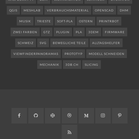
QGIS
MESHLAB
VERBRAUCHSMATERIAL
OPENSCAD
DHM
MUSIK
TRIESTE
SOFT-PLA
OSTERN
PRINTRBOT
ZWEI FARBEN
GTZ
PLUGIN
PLA
3DEM
FIRMWARE
SCHWEIZ
SVG
BEWEGLICHE TEILE
ALLTAGSHELFER
VIEWFINDERPANORAMAS
PROTOTYP
MODELL SCHNEIDEN
MECHANIK
3DB.CH
SLICING
Facebook
GitHub
CodePen
Dribbble
Medium
Instagram
Pinteres
RSS