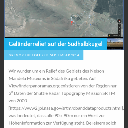
Geländerrelief auf der Südhalbkugel
GREGOR LUETOLF
/
08. SEPTEMBER 2014
Wir wurden um ein Relief des Gebiets des Nelson
Mandela Museums in Südafrika gebeten. Auf
Viewfinderpanoramas.org existieren von der Region nur
3″ Daten der Shuttle Radar Topography Mission SRTM
von 2000
[https://www2.jpl.nasa.gov/srtm/cbanddataproducts.html],
was bedeutet, dass alle 90 x 90 m nur ein Wert zur
Höheninformation zur Verfügung steht. Bei einem solch