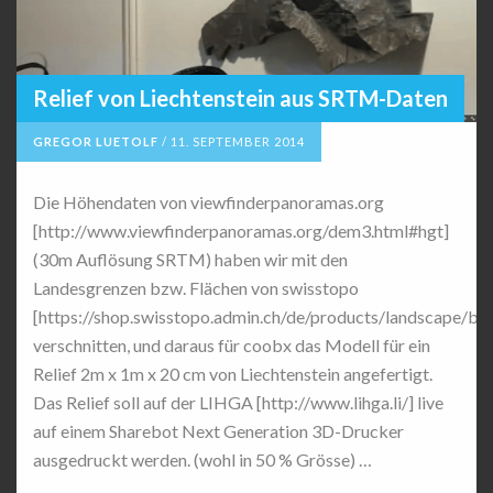
Relief von Liechtenstein aus SRTM-Daten
GREGOR LUETOLF
/
11. SEPTEMBER 2014
Die Höhendaten von viewfinderpanoramas.org
[http://www.viewfinderpanoramas.org/dem3.html#hgt]
(30m Auflösung SRTM) haben wir mit den
Landesgrenzen bzw. Flächen von swisstopo
[https://shop.swisstopo.admin.ch/de/products/landscape/bo
verschnitten, und daraus für coobx das Modell für ein
Relief 2m x 1m x 20 cm von Liechtenstein angefertigt.
Das Relief soll auf der LIHGA [http://www.lihga.li/] live
auf einem Sharebot Next Generation 3D-Drucker
ausgedruckt werden. (wohl in 50 % Grösse) …