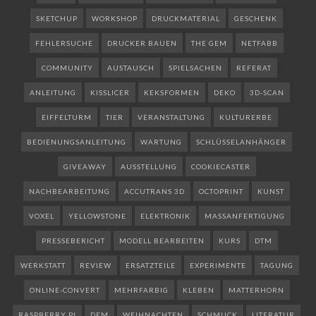
SKETCHUP
WORKSHOP
DRUCKMATERIAL
GESCHENK
FEHLERSUCHE
DRUCKER BAUEN
THE GEM
NETFABB
COMMUNITY
AUSTAUSCH
SPIELSACHEN
REFERAT
ANLEITUNG
KISSLICER
KEKSFORMEN
DEKO
3D-SCAN
EIFFELTURM
TIER
VERANSTALTUNG
KULTURERBE
BEDIENUNGSANLEITUNG
WARTUNG
SCHLÜSSELANHÄNGER
GIVEAWAY
AUSSTELLUNG
COOKIECASTER
NACHBEARBEITUNG
ACCUTRANS 3D
OCTOPRINT
KUNST
VOXEL
YELLOWSTONE
ELEKTRONIK
MASSANFERTIGUNG
PRESSEBERICHT
MODELL BEARBEITEN
KURS
DTM
WERKSTATT
REVIEW
ERSATZTEILE
EXPERIMENTE
TAGUNG
ONLINE-CONVERT
MEHRFARBIG
KLEBEN
MATTERHORN
RASPBERRY PI
DEM
WEIHNACHTEN
SCHMUCK
LITERATUR