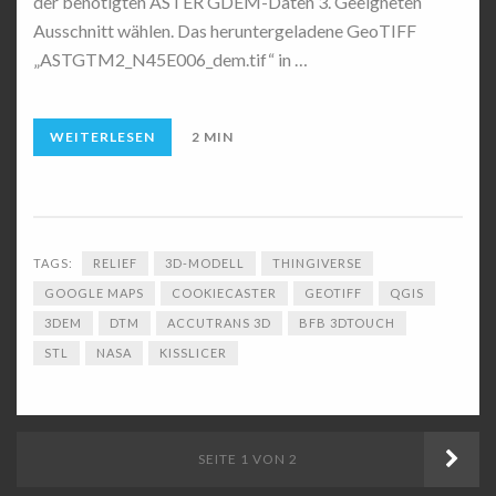
der benötigten ASTER GDEM-Daten 3. Geeigneten
Ausschnitt wählen. Das heruntergeladene GeoTIFF
„ASTGTM2_N45E006_dem.tif“ in …
WEITERLESEN
2 MIN
TAGS:
RELIEF
3D-MODELL
THINGIVERSE
GOOGLE MAPS
COOKIECASTER
GEOTIFF
QGIS
3DEM
DTM
ACCUTRANS 3D
BFB 3DTOUCH
STL
NASA
KISSLICER
ÄLT
SEITE 1 VON 2