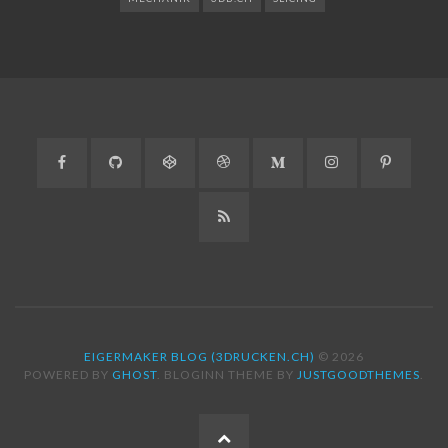
Facebook
GitHub
CodePen
Dribbble
Medium
Instagram
Pinteres
RSS
EIGERMAKER BLOG (3DRUCKEN.CH)
© 2026
POWERED BY
GHOST
. BLOGINN THEME BY
JUSTGOODTHEMES
.
ZUM