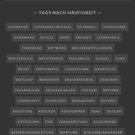
TAGS NACH HÄUFIGKEIT
ULTIMAKER
ULTIMAKER ORIGINAL
3D-MODELL
THINGIVERSE
HARDWARE
SCHULE
MODS
PROJEKT
ULTIMAKER 2
TINKERCAD
SOFTWARE
DRUCKEINSTELLUNGEN
BFB 3DTOUCH
ARCHITEKTUR
FEHLDRUCK
GÜGGEL
CURA
RELIEF
MATHEMATIK
GÜGGELTOWN
MEHRTEILIG
SKETCHUP
WORKSHOP
DRUCKMATERIAL
GESCHENK
FEHLERSUCHE
DRUCKER BAUEN
THE GEM
NETFABB
COMMUNITY
AUSTAUSCH
SPIELSACHEN
REFERAT
ANLEITUNG
KISSLICER
KEKSFORMEN
DEKO
3D-SCAN
EIFFELTURM
TIER
VERANSTALTUNG
KULTURERBE
BEDIENUNGSANLEITUNG
WARTUNG
SCHLÜSSELANHÄNGER