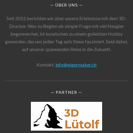
ÜBER UNS
Seit 2012 berichten wir über unsere Erlebnisse mit dem 3D-
Drucker. Was zu Beginn als simple Frage mit viel Neugier
begonnen hat, ist inzwischen zu einem geliebten Hobby
geworden, das uns jeden Tag aufs Neue fasziniert. Seid dabei,
auf unserer spannenden Reise in die Zukunft.
Kontakt:
info@eigermaker.ch
PARTNER