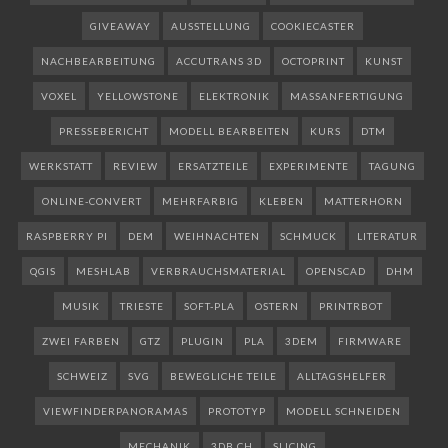
GIVEAWAY
AUSSTELLUNG
COOKIECASTER
NACHBEARBEITUNG
ACCUTRANS 3D
OCTOPRINT
KUNST
VOXEL
YELLOWSTONE
ELEKTRONIK
MASSANFERTIGUNG
PRESSEBERICHT
MODELL BEARBEITEN
KURS
DTM
WERKSTATT
REVIEW
ERSATZTEILE
EXPERIMENTE
TAGUNG
ONLINE-CONVERT
MEHRFARBIG
KLEBEN
MATTERHORN
RASPBERRY PI
DEM
WEIHNACHTEN
SCHMUCK
LITERATUR
QGIS
MESHLAB
VERBRAUCHSMATERIAL
OPENSCAD
DHM
MUSIK
TRIESTE
SOFT-PLA
OSTERN
PRINTRBOT
ZWEI FARBEN
GTZ
PLUGIN
PLA
3DEM
FIRMWARE
SCHWEIZ
SVG
BEWEGLICHE TEILE
ALLTAGSHELFER
VIEWFINDERPANORAMAS
PROTOTYP
MODELL SCHNEIDEN
MECHANIK
3DB.CH
SLICING