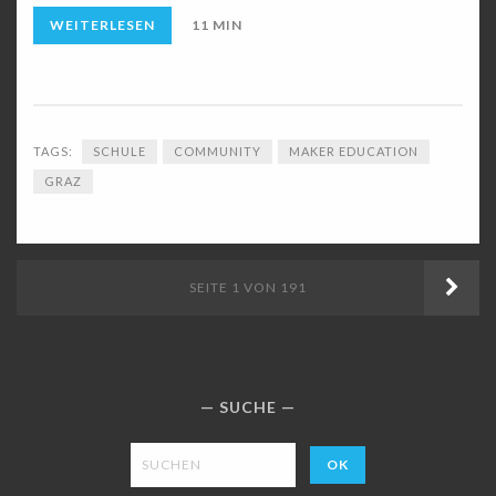
WEITERLESEN
11 MIN
TAGS:
SCHULE
COMMUNITY
MAKER EDUCATION
GRAZ
ÄLT
SEITE 1 VON 191
BEI
SUCHE