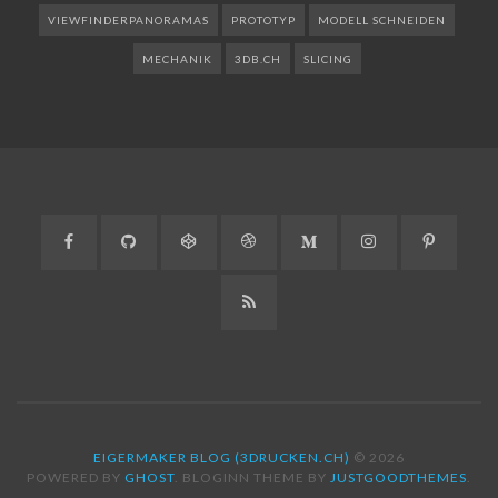
VIEWFINDERPANORAMAS
PROTOTYP
MODELL SCHNEIDEN
MECHANIK
3DB.CH
SLICING
Facebook
GitHub
CodePen
Dribbble
Medium
Instagram
Pinteres
RSS
EIGERMAKER BLOG (3DRUCKEN.CH)
© 2026
POWERED BY
GHOST
. BLOGINN THEME BY
JUSTGOODTHEMES
.