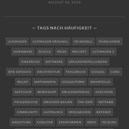
AUGUST 10, 2019
TAGS NACH HÄUFIGKEIT
ULTIMAKER
ULTIMAKER ORIGINAL
3D-MODELL
THINGIVERSE
HARDWARE
SCHULE
MODS
PROJEKT
ULTIMAKER 2
TINKERCAD
SOFTWARE
DRUCKEINSTELLUNGEN
BFB 3DTOUCH
ARCHITEKTUR
FEHLDRUCK
GÜGGEL
CURA
RELIEF
MATHEMATIK
GÜGGELTOWN
MEHRTEILIG
SKETCHUP
WORKSHOP
DRUCKMATERIAL
GESCHENK
FEHLERSUCHE
DRUCKER BAUEN
THE GEM
NETFABB
COMMUNITY
AUSTAUSCH
SPIELSACHEN
REFERAT
ANLEITUNG
KISSLICER
KEKSFORMEN
DEKO
3D-SCAN