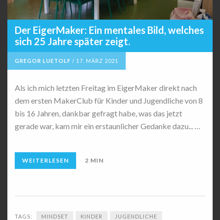
Der EigerMaker: Ein mentales Bild, welches
sich 25 Jahre später zeigt.
GREGOR LUETOLF
/
17. MÄRZ 2021
Als ich mich letzten Freitag im EigerMaker direkt nach
dem ersten MakerClub für Kinder und Jugendliche von 8
bis 16 Jahren, dankbar gefragt habe, was das jetzt
gerade war, kam mir ein erstaunlicher Gedanke dazu... …
WEITERLESEN
2 MIN
TAGS:
MINDSET
KINDER
JUGENDLICHE