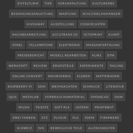
EIFFELTURM
TIER
VERANSTALTUNG
KULTURERBE
BEDIENUNGSANLEITUNG
WARTUNG
SCHLÜSSELANHÄNGER
GIVEAWAY
AUSSTELLUNG
COOKIECASTER
NACHBEARBEITUNG
ACCUTRANS 3D
OCTOPRINT
KUNST
VOXEL
YELLOWSTONE
ELEKTRONIK
MASSANFERTIGUNG
PRESSEBERICHT
MODELL BEARBEITEN
KURS
DTM
WERKSTATT
REVIEW
ERSATZTEILE
EXPERIMENTE
TAGUNG
ONLINE-CONVERT
MEHRFARBIG
KLEBEN
MATTERHORN
RASPBERRY PI
DEM
WEIHNACHTEN
SCHMUCK
LITERATUR
QGIS
MESHLAB
VERBRAUCHSMATERIAL
OPENSCAD
DHM
MUSIK
TRIESTE
SOFT-PLA
OSTERN
PRINTRBOT
ZWEI FARBEN
GTZ
PLUGIN
PLA
3DEM
FIRMWARE
SCHWEIZ
SVG
BEWEGLICHE TEILE
ALLTAGSHELFER