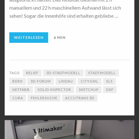
manuellem und 22 h maschinellem Aufwand lässt sich
sehen! Sogar die Innenhöfe sind erhalten gebliebe …
WEITERLESEN
6 MIN
TAGS:
RELIEF
3D-STADTMODELL
STADTMODELL
BERN
3D-FORUM
LINDAU
CITYGML
SLS
NETFABB
SOLID INSPECTOR
SKETCHUP
DXF
CURA
FEHLERSUCHE
ACCUTRANS 3D