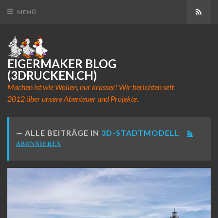
Abon
MENÜ
EIGERMAKER BLOG
(3DRUCKEN.CH)
Machen ist wie Wollen, nur krasser! Wir berichten seit
2012 über unsere Abenteuer und Projekte.
ALLE BEITRÄGE IN
3D-STADTMODELL
ABONNIEREN