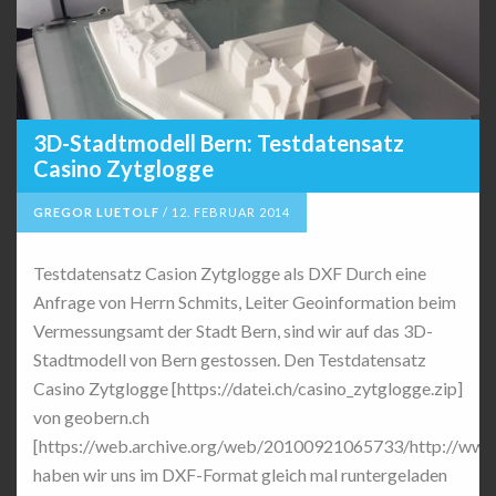
3D-Stadtmodell Bern: Testdatensatz
Casino Zytglogge
GREGOR LUETOLF
/
12. FEBRUAR 2014
Testdatensatz Casion Zytglogge als DXF Durch eine
Anfrage von Herrn Schmits, Leiter Geoinformation beim
Vermessungsamt der Stadt Bern, sind wir auf das 3D-
Stadtmodell von Bern gestossen. Den Testdatensatz
Casino Zytglogge [https://datei.ch/casino_zytglogge.zip]
von geobern.ch
[https://web.archive.org/web/20100921065733/http://www.
haben wir uns im DXF-Format gleich mal runtergeladen