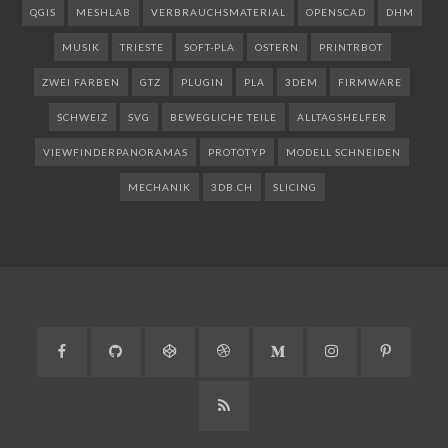
QGIS
MESHLAB
VERBRAUCHSMATERIAL
OPENSCAD
DHM
MUSIK
TRIESTE
SOFT-PLA
OSTERN
PRINTRBOT
ZWEI FARBEN
GTZ
PLUGIN
PLA
3DEM
FIRMWARE
SCHWEIZ
SVG
BEWEGLICHE TEILE
ALLTAGSHELFER
VIEWFINDERPANORAMAS
PROTOTYP
MODELL SCHNEIDEN
MECHANIK
3DB.CH
SLICING
Facebook
GitHub
CodePen
Dribbble
Medium
Instagram
Pinteres
RSS