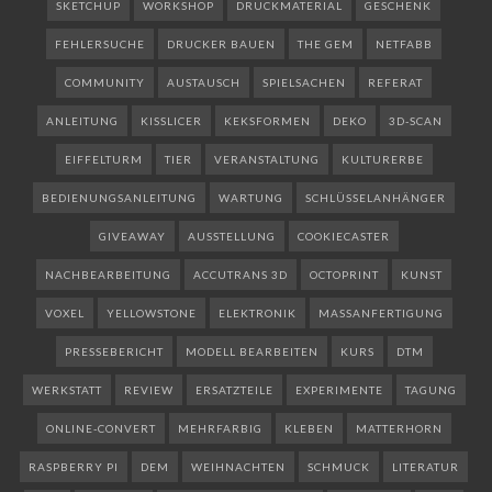
SKETCHUP
WORKSHOP
DRUCKMATERIAL
GESCHENK
FEHLERSUCHE
DRUCKER BAUEN
THE GEM
NETFABB
COMMUNITY
AUSTAUSCH
SPIELSACHEN
REFERAT
ANLEITUNG
KISSLICER
KEKSFORMEN
DEKO
3D-SCAN
EIFFELTURM
TIER
VERANSTALTUNG
KULTURERBE
BEDIENUNGSANLEITUNG
WARTUNG
SCHLÜSSELANHÄNGER
GIVEAWAY
AUSSTELLUNG
COOKIECASTER
NACHBEARBEITUNG
ACCUTRANS 3D
OCTOPRINT
KUNST
VOXEL
YELLOWSTONE
ELEKTRONIK
MASSANFERTIGUNG
PRESSEBERICHT
MODELL BEARBEITEN
KURS
DTM
WERKSTATT
REVIEW
ERSATZTEILE
EXPERIMENTE
TAGUNG
ONLINE-CONVERT
MEHRFARBIG
KLEBEN
MATTERHORN
RASPBERRY PI
DEM
WEIHNACHTEN
SCHMUCK
LITERATUR