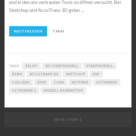
und in den uns vertrauten Tools zu öffnen versucht. Bei
Sketchup und AccuTrans 3D gelan …
WEITERLESEN
7 MIN
TAGS:
RELIEF
3D-STADTMODELL
STADTMODELL
BERN
ACCUTRANS 3D
SKETCHUP
DXF
COLLADA
DHM
CURA
NETFABB
ULTIMAKER
ULTIMAKER 2
MODELL BEARBEITEN
SEITE 1 VON 1