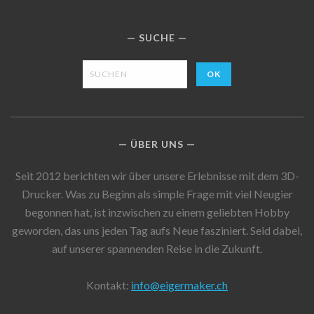
SUCHE
ÜBER UNS
Seit 2012 berichten wir über unsere Erlebnisse mit dem 3D-
Drucker. Was zu Beginn als simple Frage mit viel Neugier
begonnen hat, ist inzwischen zu einem geliebten Hobby
geworden, das uns jeden Tag aufs Neue fasziniert. Seid dabei,
auf unserer spannenden Reise in die Zukunft.
Kontakt:
info@eigermaker.ch