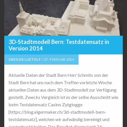
3D-Stadtmodell Bern: Testdatensatz in
Version 2014
GREGOR LUETOLF
/
27. FEBRUAR 2014
Aktuelle Daten der Stadt Bern Herr Schmits von der
Stadt Bern hat uns nach dem Treffen vorletzte Woche
aktuellen Daten aus dem 3D-Stadtmodell zur Verfügung
gestellt. Zwecks Vergleich ist es der selbe Ausschnitt wie
beim Testdatensatz Casino Zytglogge
[https://blog.eigermaker.ch/3d-stadtmodell-bern-
testdatensatz], welchen wir aufwändig bereinigt und
ausgedruckt hatten. Das Resultat diesmal mit 2 h