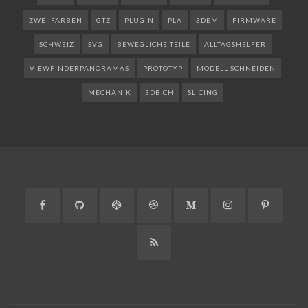
ZWEI FARBEN
GTZ
PLUGIN
PLA
3DEM
FIRMWARE
SCHWEIZ
SVG
BEWEGLICHE TEILE
ALLTAGSHELFER
VIEWFINDERPANORAMAS
PROTOTYP
MODELL SCHNEIDEN
MECHANIK
3DB.CH
SLICING
Facebook
GitHub
CodePen
Dribbble
Medium
Instagram
Pinteres
RSS