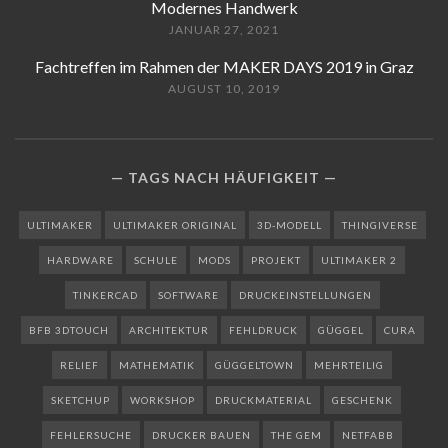
Modernes Handwerk
JANUAR 27, 2021
Fachtreffen im Rahmen der MAKER DAYS 2019 in Graz
AUGUST 10, 2019
TAGS NACH HÄUFIGKEIT
ULTIMAKER
ULTIMAKER ORIGINAL
3D-MODELL
THINGIVERSE
HARDWARE
SCHULE
MODS
PROJEKT
ULTIMAKER 2
TINKERCAD
SOFTWARE
DRUCKEINSTELLUNGEN
BFB 3DTOUCH
ARCHITEKTUR
FEHLDRUCK
GÜGGEL
CURA
RELIEF
MATHEMATIK
GÜGGELTOWN
MEHRTEILIG
SKETCHUP
WORKSHOP
DRUCKMATERIAL
GESCHENK
FEHLERSUCHE
DRUCKER BAUEN
THE GEM
NETFABB