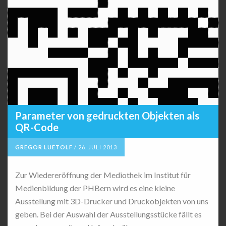
Parameter von gedruckten Objekten als
QR-Code
GREGOR LUETOLF
/
26. JULI 2013
Zur Wiedereröffnung der Mediothek im Institut für
Medienbildung der PHBern wird es eine kleine
Ausstellung mit 3D-Drucker und Druckobjekten von uns
geben. Bei der Auswahl der Ausstellungsstücke fällt es