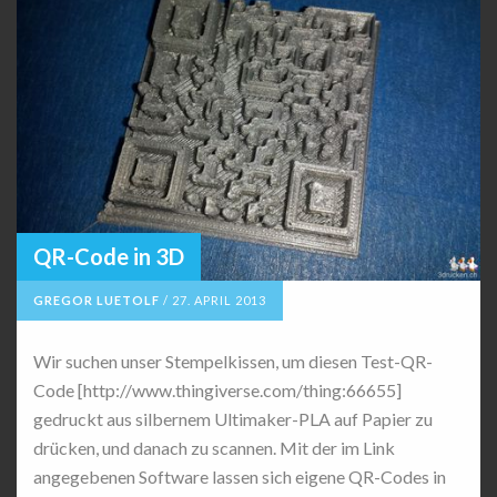
QR-Code in 3D
GREGOR LUETOLF
/
27. APRIL 2013
Wir suchen unser Stempelkissen, um diesen Test-QR-
Code [http://www.thingiverse.com/thing:66655]
gedruckt aus silbernem Ultimaker-PLA auf Papier zu
drücken, und danach zu scannen. Mit der im Link
angegebenen Software lassen sich eigene QR-Codes in