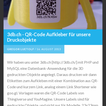
3db.ch - QR-Code Aufkleber für unsere
Druckobjekte
GREGOR LUETOLF
/
16. AUGUST 2013
Wir haben uns unter 3db.ch [http://3db.ch/] mit PHP und
MySQL eine Datenbank-Anwendung für die 3D
gedruckten Objekte angelegt. Daraus drucken wir dann
Etiketten zum Aufkleben mit einer Kombination aus QR-
Code und kurzem Link, analog einem Link Shortener wie
goo.gl. Vorlagen waren die QR-Code Labels von
Thingiverse und YouMagine. Unsere Labels sind für
gedruckte Objekte, und nicht nur für Modelle. 23x23mm