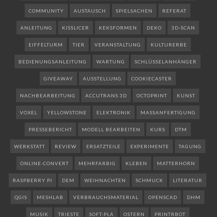
COMMUNITY
AUSTAUSCH
SPIELSACHEN
REFERAT
ANLEITUNG
KISSLICER
KEKSFORMEN
DEKO
3D-SCAN
EIFFELTURM
TIER
VERANSTALTUNG
KULTURERBE
BEDIENUNGSANLEITUNG
WARTUNG
SCHLÜSSELANHÄNGER
GIVEAWAY
AUSSTELLUNG
COOKIECASTER
NACHBEARBEITUNG
ACCUTRANS 3D
OCTOPRINT
KUNST
VOXEL
YELLOWSTONE
ELEKTRONIK
MASSANFERTIGUNG
PRESSEBERICHT
MODELL BEARBEITEN
KURS
DTM
WERKSTATT
REVIEW
ERSATZTEILE
EXPERIMENTE
TAGUNG
ONLINE-CONVERT
MEHRFARBIG
KLEBEN
MATTERHORN
RASPBERRY PI
DEM
WEIHNACHTEN
SCHMUCK
LITERATUR
QGIS
MESHLAB
VERBRAUCHSMATERIAL
OPENSCAD
DHM
MUSIK
TRIESTE
SOFT-PLA
OSTERN
PRINTRBOT