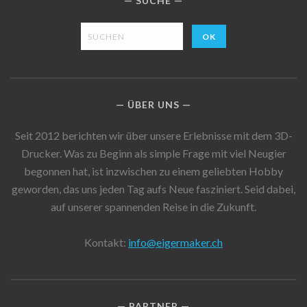
SUCHE
ÜBER UNS
Seit 2012 berichten wir über unsere Erlebnisse mit dem 3D-
Drucker. Was zu Beginn als simple Frage mit viel Neugier
begonnen hat, ist inzwischen zu einem geliebten Hobby
geworden, das uns jeden Tag aufs Neue fasziniert. Seid dabei,
auf unserer spannenden Reise in die Zukunft.
Kontakt:
info@eigermaker.ch
PARTNER