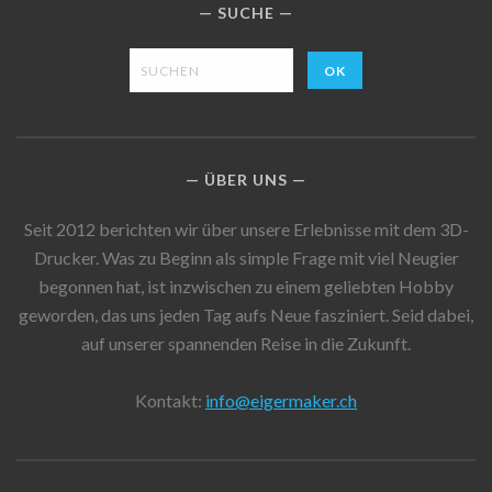
SUCHE
ÜBER UNS
Seit 2012 berichten wir über unsere Erlebnisse mit dem 3D-
Drucker. Was zu Beginn als simple Frage mit viel Neugier
begonnen hat, ist inzwischen zu einem geliebten Hobby
geworden, das uns jeden Tag aufs Neue fasziniert. Seid dabei,
auf unserer spannenden Reise in die Zukunft.
Kontakt:
info@eigermaker.ch