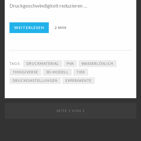
Druckgeschwindigkeit reduzieren …
WEITERLESEN
2 MIN
TAGS:
DRUCKMATERIAL
PVA
WASSERLÖSLICH
THINGIVERSE
3D-MODELL
TIER
DRUCKEINSTELLUNGEN
EXPERIMENTE
SEITE 1 VON 1