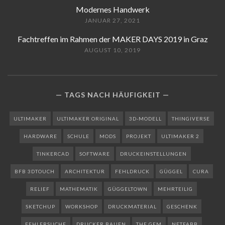
Modernes Handwerk
JANUAR 27, 2021
Fachtreffen im Rahmen der MAKER DAYS 2019 in Graz
AUGUST 10, 2019
TAGS NACH HÄUFIGKEIT
ULTIMAKER
ULTIMAKER ORIGINAL
3D-MODELL
THINGIVERSE
HARDWARE
SCHULE
MODS
PROJEKT
ULTIMAKER 2
TINKERCAD
SOFTWARE
DRUCKEINSTELLUNGEN
BFB 3DTOUCH
ARCHITEKTUR
FEHLDRUCK
GÜGGEL
CURA
RELIEF
MATHEMATIK
GÜGGELTOWN
MEHRTEILIG
SKETCHUP
WORKSHOP
DRUCKMATERIAL
GESCHENK
FEHLERSUCHE
DRUCKER BAUEN
THE GEM
NETFABB