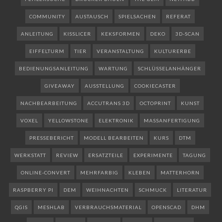
COMMUNITY
AUSTAUSCH
SPIELSACHEN
REFERAT
ANLEITUNG
KISSLICER
KEKSFORMEN
DEKO
3D-SCAN
EIFFELTURM
TIER
VERANSTALTUNG
KULTURERBE
BEDIENUNGSANLEITUNG
WARTUNG
SCHLÜSSELANHÄNGER
GIVEAWAY
AUSSTELLUNG
COOKIECASTER
NACHBEARBEITUNG
ACCUTRANS 3D
OCTOPRINT
KUNST
VOXEL
YELLOWSTONE
ELEKTRONIK
MASSANFERTIGUNG
PRESSEBERICHT
MODELL BEARBEITEN
KURS
DTM
WERKSTATT
REVIEW
ERSATZTEILE
EXPERIMENTE
TAGUNG
ONLINE-CONVERT
MEHRFARBIG
KLEBEN
MATTERHORN
RASPBERRY PI
DEM
WEIHNACHTEN
SCHMUCK
LITERATUR
QGIS
MESHLAB
VERBRAUCHSMATERIAL
OPENSCAD
DHM