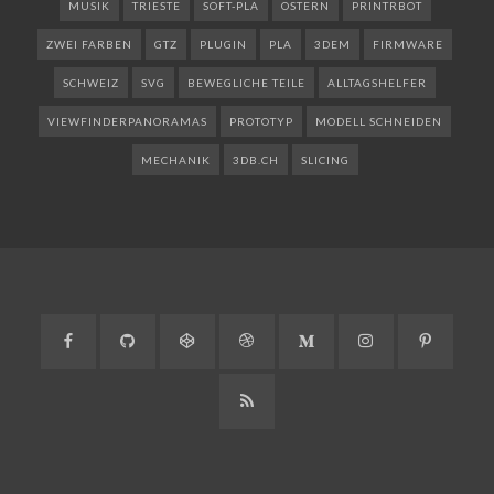
MUSIK
TRIESTE
SOFT-PLA
OSTERN
PRINTRBOT
ZWEI FARBEN
GTZ
PLUGIN
PLA
3DEM
FIRMWARE
SCHWEIZ
SVG
BEWEGLICHE TEILE
ALLTAGSHELFER
VIEWFINDERPANORAMAS
PROTOTYP
MODELL SCHNEIDEN
MECHANIK
3DB.CH
SLICING
Facebook
GitHub
CodePen
Dribbble
Medium
Instagram
Pinteres
RSS