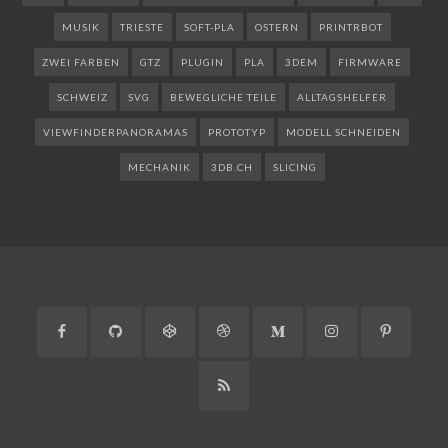
MUSIK
TRIESTE
SOFT-PLA
OSTERN
PRINTRBOT
ZWEI FARBEN
GTZ
PLUGIN
PLA
3DEM
FIRMWARE
SCHWEIZ
SVG
BEWEGLICHE TEILE
ALLTAGSHELFER
VIEWFINDERPANORAMAS
PROTOTYP
MODELL SCHNEIDEN
MECHANIK
3DB.CH
SLICING
Facebook
GitHub
CodePen
Dribbble
Medium
Instagram
Pinteres
RSS