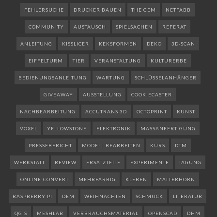
FEHLERSUCHE
DRUCKER BAUEN
THE GEM
NETFABB
COMMUNITY
AUSTAUSCH
SPIELSACHEN
REFERAT
ANLEITUNG
KISSLICER
KEKSFORMEN
DEKO
3D-SCAN
EIFFELTURM
TIER
VERANSTALTUNG
KULTURERBE
BEDIENUNGSANLEITUNG
WARTUNG
SCHLÜSSELANHÄNGER
GIVEAWAY
AUSSTELLUNG
COOKIECASTER
NACHBEARBEITUNG
ACCUTRANS 3D
OCTOPRINT
KUNST
VOXEL
YELLOWSTONE
ELEKTRONIK
MASSANFERTIGUNG
PRESSEBERICHT
MODELL BEARBEITEN
KURS
DTM
WERKSTATT
REVIEW
ERSATZTEILE
EXPERIMENTE
TAGUNG
ONLINE-CONVERT
MEHRFARBIG
KLEBEN
MATTERHORN
RASPBERRY PI
DEM
WEIHNACHTEN
SCHMUCK
LITERATUR
QGIS
MESHLAB
VERBRAUCHSMATERIAL
OPENSCAD
DHM