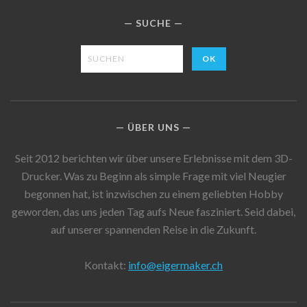
SUCHE
ÜBER UNS
Seit 2012 berichten wir über unsere Erlebnisse mit dem 3D-
Drucker. Was zu Beginn als simple Frage mit viel Neugier
begonnen hat, ist inzwischen zu einem geliebten Hobby
geworden, das uns jeden Tag aufs Neue fasziniert. Seid dabei,
auf unserer spannenden Reise in die Zukunft.
Kontakt:
info@eigermaker.ch