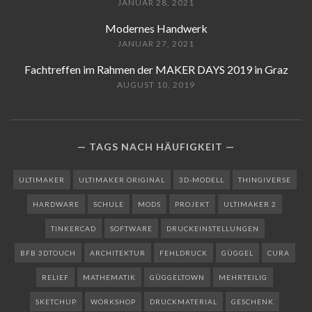
JANUAR 28, 2021
Modernes Handwerk
JANUAR 27, 2021
Fachtreffen im Rahmen der MAKER DAYS 2019 in Graz
AUGUST 10, 2019
TAGS NACH HÄUFIGKEIT
ULTIMAKER
ULTIMAKER ORIGINAL
3D-MODELL
THINGIVERSE
HARDWARE
SCHULE
MODS
PROJEKT
ULTIMAKER 2
TINKERCAD
SOFTWARE
DRUCKEINSTELLUNGEN
BFB 3DTOUCH
ARCHITEKTUR
FEHLDRUCK
GÜGGEL
CURA
RELIEF
MATHEMATIK
GÜGGELTOWN
MEHRTEILIG
SKETCHUP
WORKSHOP
DRUCKMATERIAL
GESCHENK