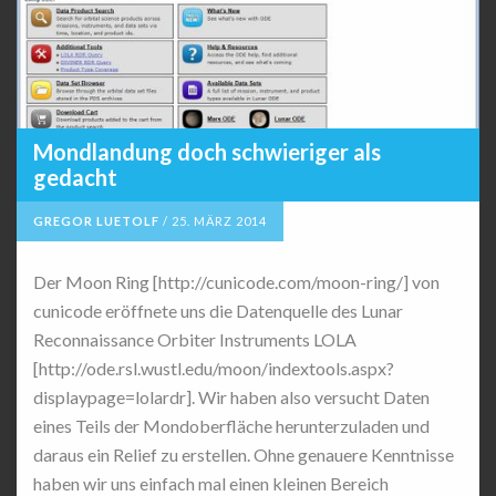
Mondlandung doch schwieriger als
gedacht
GREGOR LUETOLF
/
25. MÄRZ 2014
Der Moon Ring [http://cunicode.com/moon-ring/] von
cunicode eröffnete uns die Datenquelle des Lunar
Reconnaissance Orbiter Instruments LOLA
[http://ode.rsl.wustl.edu/moon/indextools.aspx?
displaypage=lolardr]. Wir haben also versucht Daten
eines Teils der Mondoberfläche herunterzuladen und
daraus ein Relief zu erstellen. Ohne genauere Kenntnisse
haben wir uns einfach mal einen kleinen Bereich