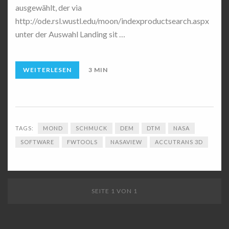
ausgewählt, der via
http://ode.rsl.wustl.edu/moon/indexproductsearch.aspx
unter der Auswahl Landing sit …
WEITERLESEN
3 MIN
TAGS:
MOND
SCHMUCK
DEM
DTM
NASA
SOFTWARE
FWTOOLS
NASAVIEW
ACCUTRANS 3D
SEITE 1 VON 1