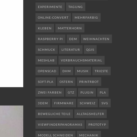
EXPERIMENTE
TAGUNG
ONLINE-CONVERT
MEHRFARBIG
KLEBEN
MATTERHORN
RASPBERRY PI
DEM
WEIHNACHTEN
SCHMUCK
LITERATUR
QGIS
MESHLAB
VERBRAUCHSMATERIAL
OPENSCAD
DHM
MUSIK
TRIESTE
SOFT-PLA
OSTERN
PRINTRBOT
ZWEI FARBEN
GTZ
PLUGIN
PLA
3DEM
FIRMWARE
SCHWEIZ
SVG
BEWEGLICHE TEILE
ALLTAGSHELFER
VIEWFINDERPANORAMAS
PROTOTYP
MODELL SCHNEIDEN
MECHANIK