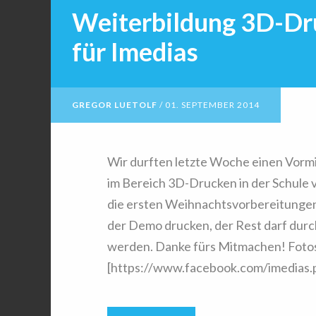
Weiterbildung 3D-Dru
für Imedias
GREGOR LUETOLF
/
01. SEPTEMBER 2014
Wir durften letzte Woche einen Vormi
im Bereich 3D-Drucken in der Schule v
die ersten Weihnachtsvorbereitungen
der Demo drucken, der Rest darf durc
werden. Danke fürs Mitmachen! Fotos 
[https://www.facebook.com/imedias.ph