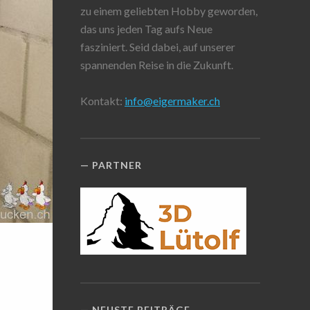
zu einem geliebten Hobby geworden,
das uns jeden Tag aufs Neue
fasziniert. Seid dabei, auf unserer
spannenden Reise in die Zukunft.
Kontakt:
info@eigermaker.ch
PARTNER
NEUSTE BEITRÄGE