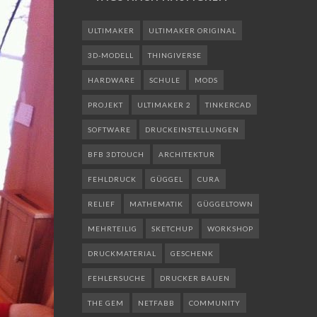
ULTIMAKER
ULTIMAKER ORIGINAL
3D-MODELL
THINGIVERSE
HARDWARE
SCHULE
MODS
PROJEKT
ULTIMAKER 2
TINKERCAD
SOFTWARE
DRUCKEINSTELLUNGEN
BFB 3DTOUCH
ARCHITEKTUR
FEHLDRUCK
GÜGGEL
CURA
RELIEF
MATHEMATIK
GÜGGELTOWN
MEHRTEILIG
SKETCHUP
WORKSHOP
DRUCKMATERIAL
GESCHENK
FEHLERSUCHE
DRUCKER BAUEN
THE GEM
NETFABB
COMMUNITY