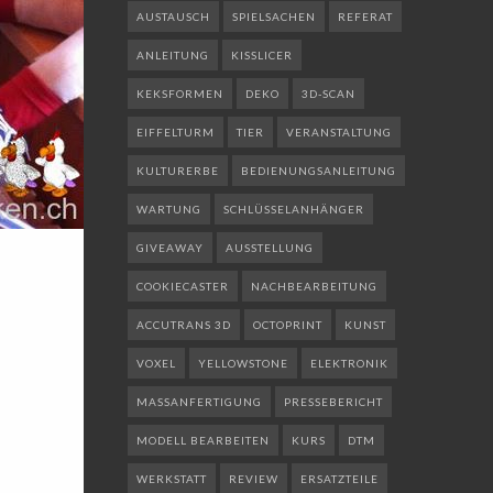
AUSTAUSCH
SPIELSACHEN
REFERAT
ANLEITUNG
KISSLICER
KEKSFORMEN
DEKO
3D-SCAN
EIFFELTURM
TIER
VERANSTALTUNG
KULTURERBE
BEDIENUNGSANLEITUNG
WARTUNG
SCHLÜSSELANHÄNGER
GIVEAWAY
AUSSTELLUNG
COOKIECASTER
NACHBEARBEITUNG
ACCUTRANS 3D
OCTOPRINT
KUNST
VOXEL
YELLOWSTONE
ELEKTRONIK
MASSANFERTIGUNG
PRESSEBERICHT
MODELL BEARBEITEN
KURS
DTM
WERKSTATT
REVIEW
ERSATZTEILE