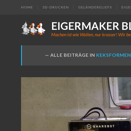
HOME
3D-DRUCKEN
GELÄNDERELIEFS
EIG
EIGERMAKER B
Machen ist wie Wollen, nur krasser! Wir be
ALLE BEITRÄGE IN
KEKSFORMEN