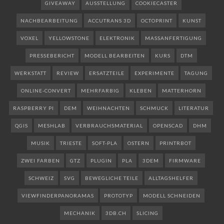
GIVEAWAY
AUSSTELLUNG
COOKIECASTER
NACHBEARBEITUNG
ACCUTRANS 3D
OCTOPRINT
KUNST
VOXEL
YELLOWSTONE
ELEKTRONIK
MASSANFERTIGUNG
PRESSEBERICHT
MODELL BEARBEITEN
KURS
DTM
WERKSTATT
REVIEW
ERSATZTEILE
EXPERIMENTE
TAGUNG
ONLINE-CONVERT
MEHRFARBIG
KLEBEN
MATTERHORN
RASPBERRY PI
DEM
WEIHNACHTEN
SCHMUCK
LITERATUR
QGIS
MESHLAB
VERBRAUCHSMATERIAL
OPENSCAD
DHM
MUSIK
TRIESTE
SOFT-PLA
OSTERN
PRINTRBOT
ZWEI FARBEN
GTZ
PLUGIN
PLA
3DEM
FIRMWARE
SCHWEIZ
SVG
BEWEGLICHE TEILE
ALLTAGSHELFER
VIEWFINDERPANORAMAS
PROTOTYP
MODELL SCHNEIDEN
MECHANIK
3DB.CH
SLICING