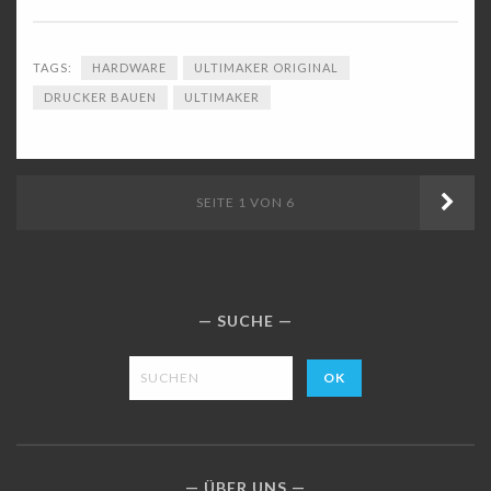
TAGS:
HARDWARE
ULTIMAKER ORIGINAL
DRUCKER BAUEN
ULTIMAKER
ÄLT
SEITE 1 VON 6
BEI
SUCHE
ÜBER UNS