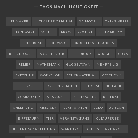
TAGS NACH HÄUFIGKEIT
ULTIMAKER
ULTIMAKER ORIGINAL
3D-MODELL
THINGIVERSE
HARDWARE
SCHULE
MODS
PROJEKT
ULTIMAKER 2
TINKERCAD
SOFTWARE
DRUCKEINSTELLUNGEN
BFB 3DTOUCH
ARCHITEKTUR
FEHLDRUCK
GÜGGEL
CURA
RELIEF
MATHEMATIK
GÜGGELTOWN
MEHRTEILIG
SKETCHUP
WORKSHOP
DRUCKMATERIAL
GESCHENK
FEHLERSUCHE
DRUCKER BAUEN
THE GEM
NETFABB
COMMUNITY
AUSTAUSCH
SPIELSACHEN
REFERAT
ANLEITUNG
KISSLICER
KEKSFORMEN
DEKO
3D-SCAN
EIFFELTURM
TIER
VERANSTALTUNG
KULTURERBE
BEDIENUNGSANLEITUNG
WARTUNG
SCHLÜSSELANHÄNGER