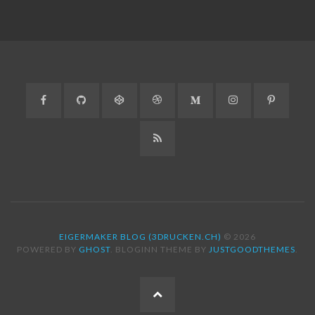
Facebook
GitHub
CodePen
Dribbble
Medium
Instagram
Pinteres
RSS
EIGERMAKER BLOG (3DRUCKEN.CH)
© 2026
POWERED BY
GHOST
. BLOGINN THEME BY
JUSTGOODTHEMES
.
ZUM