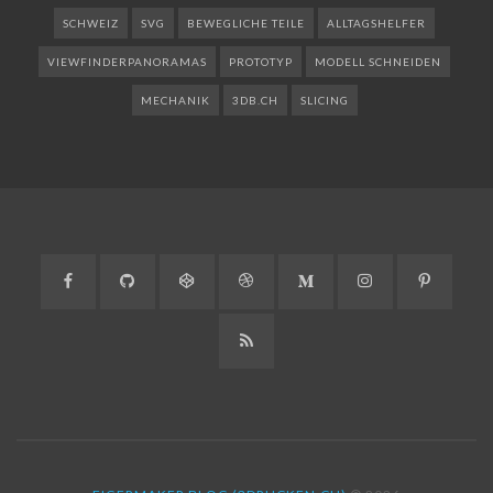
SCHWEIZ
SVG
BEWEGLICHE TEILE
ALLTAGSHELFER
VIEWFINDERPANORAMAS
PROTOTYP
MODELL SCHNEIDEN
MECHANIK
3DB.CH
SLICING
Facebook
GitHub
CodePen
Dribbble
Medium
Instagram
Pinteres
RSS