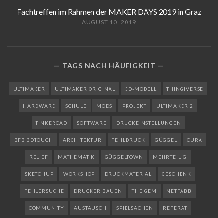
Fachtreffen im Rahmen der MAKER DAYS 2019 in Graz
AUGUST 10, 2019
TAGS NACH HÄUFIGKEIT
ULTIMAKER
ULTIMAKER ORIGINAL
3D-MODELL
THINGIVERSE
HARDWARE
SCHULE
MODS
PROJEKT
ULTIMAKER 2
TINKERCAD
SOFTWARE
DRUCKEINSTELLUNGEN
BFB 3DTOUCH
ARCHITEKTUR
FEHLDRUCK
GÜGGEL
CURA
RELIEF
MATHEMATIK
GÜGGELTOWN
MEHRTEILIG
SKETCHUP
WORKSHOP
DRUCKMATERIAL
GESCHENK
FEHLERSUCHE
DRUCKER BAUEN
THE GEM
NETFABB
COMMUNITY
AUSTAUSCH
SPIELSACHEN
REFERAT