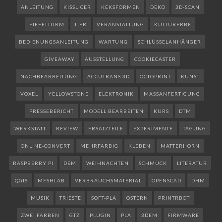
ANLEITUNG
KISSLICER
KEKSFORMEN
DEKO
3D-SCAN
EIFFELTURM
TIER
VERANSTALTUNG
KULTURERBE
BEDIENUNGSANLEITUNG
WARTUNG
SCHLÜSSELANHÄNGER
GIVEAWAY
AUSSTELLUNG
COOKIECASTER
NACHBEARBEITUNG
ACCUTRANS 3D
OCTOPRINT
KUNST
VOXEL
YELLOWSTONE
ELEKTRONIK
MASSANFERTIGUNG
PRESSEBERICHT
MODELL BEARBEITEN
KURS
DTM
WERKSTATT
REVIEW
ERSATZTEILE
EXPERIMENTE
TAGUNG
ONLINE-CONVERT
MEHRFARBIG
KLEBEN
MATTERHORN
RASPBERRY PI
DEM
WEIHNACHTEN
SCHMUCK
LITERATUR
QGIS
MESHLAB
VERBRAUCHSMATERIAL
OPENSCAD
DHM
MUSIK
TRIESTE
SOFT-PLA
OSTERN
PRINTRBOT
ZWEI FARBEN
GTZ
PLUGIN
PLA
3DEM
FIRMWARE