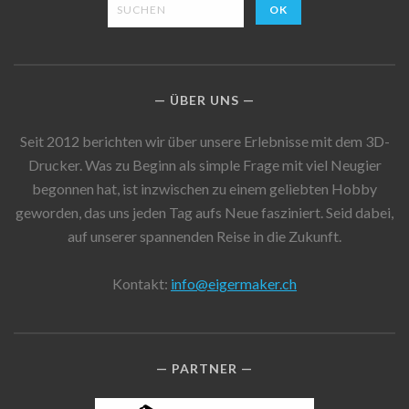
ÜBER UNS
Seit 2012 berichten wir über unsere Erlebnisse mit dem 3D-
Drucker. Was zu Beginn als simple Frage mit viel Neugier
begonnen hat, ist inzwischen zu einem geliebten Hobby
geworden, das uns jeden Tag aufs Neue fasziniert. Seid dabei,
auf unserer spannenden Reise in die Zukunft.
Kontakt:
info@eigermaker.ch
PARTNER