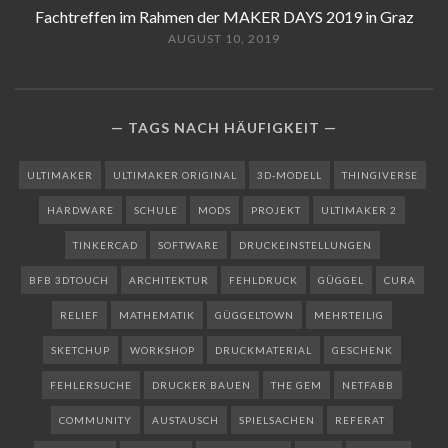
Fachtreffen im Rahmen der MAKER DAYS 2019 in Graz
AUGUST 10, 2019
TAGS NACH HÄUFIGKEIT
ULTIMAKER
ULTIMAKER ORIGINAL
3D-MODELL
THINGIVERSE
HARDWARE
SCHULE
MODS
PROJEKT
ULTIMAKER 2
TINKERCAD
SOFTWARE
DRUCKEINSTELLUNGEN
BFB 3DTOUCH
ARCHITEKTUR
FEHLDRUCK
GÜGGEL
CURA
RELIEF
MATHEMATIK
GÜGGELTOWN
MEHRTEILIG
SKETCHUP
WORKSHOP
DRUCKMATERIAL
GESCHENK
FEHLERSUCHE
DRUCKER BAUEN
THE GEM
NETFABB
COMMUNITY
AUSTAUSCH
SPIELSACHEN
REFERAT