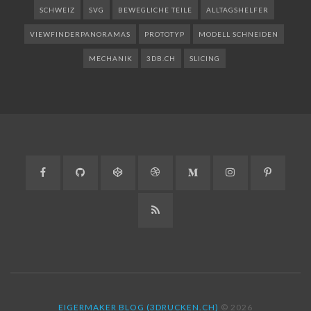
SCHWEIZ
SVG
BEWEGLICHE TEILE
ALLTAGSHELFER
VIEWFINDERPANORAMAS
PROTOTYP
MODELL SCHNEIDEN
MECHANIK
3DB.CH
SLICING
Facebook
GitHub
CodePen
Dribbble
Medium
Instagram
Pinteres
RSS
EIGERMAKER BLOG (3DRUCKEN.CH)
© 2026