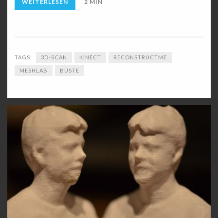
WEITERLESEN
2 MIN
TAGS:
3D-SCAN
KINECT
RECONSTRUCTME
MESHLAB
BÜSTE