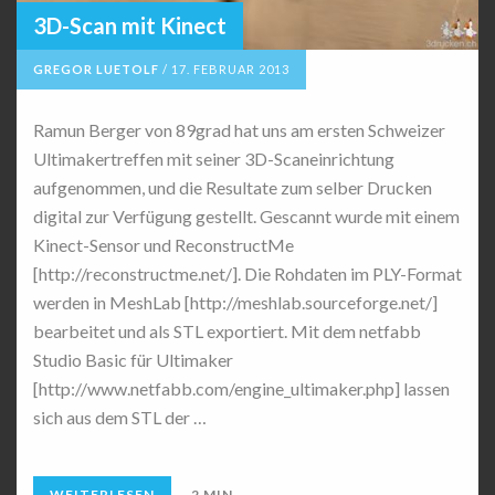
3D-Scan mit Kinect
GREGOR LUETOLF
/
17. FEBRUAR 2013
Ramun Berger von 89grad hat uns am ersten Schweizer
Ultimakertreffen mit seiner 3D-Scaneinrichtung
aufgenommen, und die Resultate zum selber Drucken
digital zur Verfügung gestellt. Gescannt wurde mit einem
Kinect-Sensor und ReconstructMe
[http://reconstructme.net/]. Die Rohdaten im PLY-Format
werden in MeshLab [http://meshlab.sourceforge.net/]
bearbeitet und als STL exportiert. Mit dem netfabb
Studio Basic für Ultimaker
[http://www.netfabb.com/engine_ultimaker.php] lassen
sich aus dem STL der …
WEITERLESEN
2 MIN