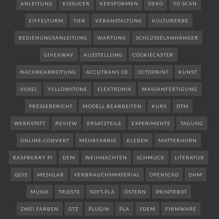
ANLEITUNG
KISSLICER
KEKSFORMEN
DEKO
3D-SCAN
EIFFELTURM
TIER
VERANSTALTUNG
KULTURERBE
BEDIENUNGSANLEITUNG
WARTUNG
SCHLÜSSELANHÄNGER
GIVEAWAY
AUSSTELLUNG
COOKIECASTER
NACHBEARBEITUNG
ACCUTRANS 3D
OCTOPRINT
KUNST
VOXEL
YELLOWSTONE
ELEKTRONIK
MASSANFERTIGUNG
PRESSEBERICHT
MODELL BEARBEITEN
KURS
DTM
WERKSTATT
REVIEW
ERSATZTEILE
EXPERIMENTE
TAGUNG
ONLINE-CONVERT
MEHRFARBIG
KLEBEN
MATTERHORN
RASPBERRY PI
DEM
WEIHNACHTEN
SCHMUCK
LITERATUR
QGIS
MESHLAB
VERBRAUCHSMATERIAL
OPENSCAD
DHM
MUSIK
TRIESTE
SOFT-PLA
OSTERN
PRINTRBOT
ZWEI FARBEN
GTZ
PLUGIN
PLA
3DEM
FIRMWARE