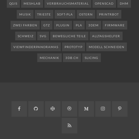
QGIS
MESHLAB
VERBRAUCHSMATERIAL
OPENSCAD
DHM
MUSIK
TRIESTE
SOFT-PLA
OSTERN
PRINTRBOT
ZWEI FARBEN
GTZ
PLUGIN
PLA
3DEM
FIRMWARE
SCHWEIZ
SVG
BEWEGLICHE TEILE
ALLTAGSHELFER
VIEWFINDERPANORAMAS
PROTOTYP
MODELL SCHNEIDEN
MECHANIK
3DB.CH
SLICING
Facebook
GitHub
CodePen
Dribbble
Medium
Instagram
Pinteres
RSS