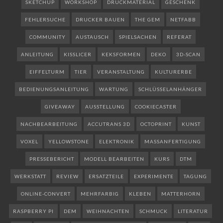
SKETCHUP
WORKSHOP
DRUCKMATERIAL
GESCHENK
FEHLERSUCHE
DRUCKER BAUEN
THE GEM
NETFABB
COMMUNITY
AUSTAUSCH
SPIELSACHEN
REFERAT
ANLEITUNG
KISSLICER
KEKSFORMEN
DEKO
3D-SCAN
EIFFELTURM
TIER
VERANSTALTUNG
KULTURERBE
BEDIENUNGSANLEITUNG
WARTUNG
SCHLÜSSELANHÄNGER
GIVEAWAY
AUSSTELLUNG
COOKIECASTER
NACHBEARBEITUNG
ACCUTRANS 3D
OCTOPRINT
KUNST
VOXEL
YELLOWSTONE
ELEKTRONIK
MASSANFERTIGUNG
PRESSEBERICHT
MODELL BEARBEITEN
KURS
DTM
WERKSTATT
REVIEW
ERSATZTEILE
EXPERIMENTE
TAGUNG
ONLINE-CONVERT
MEHRFARBIG
KLEBEN
MATTERHORN
RASPBERRY PI
DEM
WEIHNACHTEN
SCHMUCK
LITERATUR