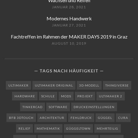
Wachsen und Reifen
JANUAR 28, 2021
Modernes Handwerk
JANUAR 27, 2021
Fachtreffen im Rahmen der MAKER DAYS 2019 in Graz
AUGUST 10, 2019
TAGS NACH HÄUFIGKEIT
ULTIMAKER
ULTIMAKER ORIGINAL
3D-MODELL
THINGIVERSE
HARDWARE
SCHULE
MODS
PROJEKT
ULTIMAKER 2
TINKERCAD
SOFTWARE
DRUCKEINSTELLUNGEN
BFB 3DTOUCH
ARCHITEKTUR
FEHLDRUCK
GÜGGEL
CURA
RELIEF
MATHEMATIK
GÜGGELTOWN
MEHRTEILIG