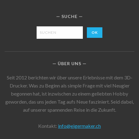
SUCHE
ÜBER UNS
Seit 2012 berichten wir über unsere Erlebnisse mit dem 3D-
Drucker. Was zu Beginn als simple Frage mit viel Neugier
begonnen hat, ist inzwischen zu einem geliebten Hobby
geworden, das uns jeden Tag aufs Neue fasziniert. Seid dabei,
auf unserer spannenden Reise in die Zukunft.
Kontakt:
info@eigermaker.ch