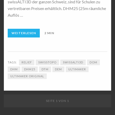
swissALTI3D der ganzen Schweiz, sind für Schulen zu
vertretbaren Preisen erhältlich. DHM25 (25m räumliche
Auflös …
WEITERLESEN
2 MIN
TAGS:
RELIEF
SWISSTOPO
SWISSALTI3D
DOM
DHM
DHM25
DTM
DEM
ULTIMAKER
ULTIMAKER ORIGINAL
SEITE 1 VON 1