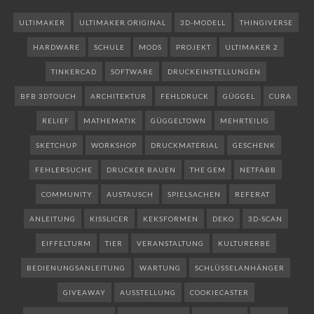
ULTIMAKER
ULTIMAKER ORIGINAL
3D-MODELL
THINGIVERSE
HARDWARE
SCHULE
MODS
PROJEKT
ULTIMAKER 2
TINKERCAD
SOFTWARE
DRUCKEINSTELLUNGEN
BFB 3DTOUCH
ARCHITEKTUR
FEHLDRUCK
GÜGGEL
CURA
RELIEF
MATHEMATIK
GÜGGELTOWN
MEHRTEILIG
SKETCHUP
WORKSHOP
DRUCKMATERIAL
GESCHENK
FEHLERSUCHE
DRUCKER BAUEN
THE GEM
NETFABB
COMMUNITY
AUSTAUSCH
SPIELSACHEN
REFERAT
ANLEITUNG
KISSLICER
KEKSFORMEN
DEKO
3D-SCAN
EIFFELTURM
TIER
VERANSTALTUNG
KULTURERBE
BEDIENUNGSANLEITUNG
WARTUNG
SCHLÜSSELANHÄNGER
GIVEAWAY
AUSSTELLUNG
COOKIECASTER