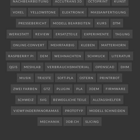
NACHBEARBEITUNG
ACCUTRANS 3D
OCTOPRINT
KUNST
VOXEL
YELLOWSTONE
ELEKTRONIK
MASSANFERTIGUNG
PRESSEBERICHT
MODELL BEARBEITEN
KURS
DTM
WERKSTATT
REVIEW
ERSATZTEILE
EXPERIMENTE
TAGUNG
ONLINE-CONVERT
MEHRFARBIG
KLEBEN
MATTERHORN
RASPBERRY PI
DEM
WEIHNACHTEN
SCHMUCK
LITERATUR
QGIS
MESHLAB
VERBRAUCHSMATERIAL
OPENSCAD
DHM
MUSIK
TRIESTE
SOFT-PLA
OSTERN
PRINTRBOT
ZWEI FARBEN
GTZ
PLUGIN
PLA
3DEM
FIRMWARE
SCHWEIZ
SVG
BEWEGLICHE TEILE
ALLTAGSHELFER
VIEWFINDERPANORAMAS
PROTOTYP
MODELL SCHNEIDEN
MECHANIK
3DB.CH
SLICING