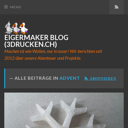
Abon
MENÜ
EIGERMAKER BLOG
(3DRUCKEN.CH)
Machen ist wie Wollen, nur krasser! Wir berichten seit
2012 über unsere Abenteuer und Projekte.
ALLE BEITRÄGE IN
ADVENT
ABONNIEREN