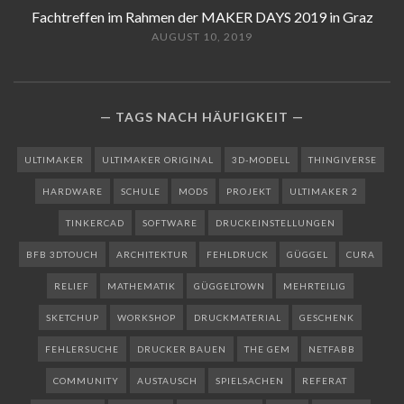
Fachtreffen im Rahmen der MAKER DAYS 2019 in Graz
AUGUST 10, 2019
TAGS NACH HÄUFIGKEIT
ULTIMAKER
ULTIMAKER ORIGINAL
3D-MODELL
THINGIVERSE
HARDWARE
SCHULE
MODS
PROJEKT
ULTIMAKER 2
TINKERCAD
SOFTWARE
DRUCKEINSTELLUNGEN
BFB 3DTOUCH
ARCHITEKTUR
FEHLDRUCK
GÜGGEL
CURA
RELIEF
MATHEMATIK
GÜGGELTOWN
MEHRTEILIG
SKETCHUP
WORKSHOP
DRUCKMATERIAL
GESCHENK
FEHLERSUCHE
DRUCKER BAUEN
THE GEM
NETFABB
COMMUNITY
AUSTAUSCH
SPIELSACHEN
REFERAT