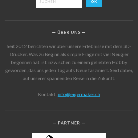
ÜBER UNS
Seit 2012 berichten wir über unsere Erlebnisse mit dem 3D-
Drucker. Was zu Beginn als simple Frage mit viel Neugier
begonnen hat, ist inzwischen zu einem geliebten Hobby
geworden, das uns jeden Tag aufs Neue fasziniert. Seid dabei,
auf unserer spannenden Reise in die Zukunft.
Kontakt:
info@eigermaker.ch
PARTNER