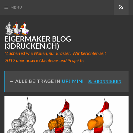
Abon
MENÜ
EIGERMAKER BLOG
(3DRUCKEN.CH)
Machen ist wie Wollen, nur krasser! Wir berichten seit
2012 über unsere Abenteuer und Projekte.
ALLE BEITRÄGE IN
UP! MINI
ABONNIEREN