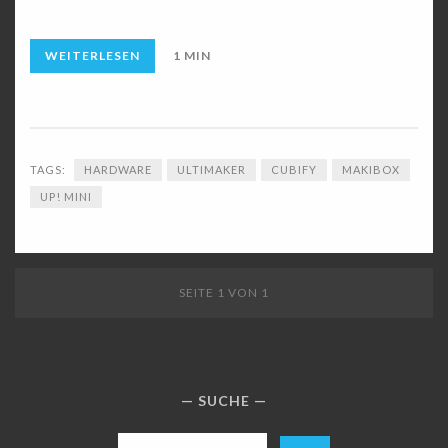
WEITERLESEN
1 MIN
TAGS:
HARDWARE
ULTIMAKER
CUBIFY
MAKIBOX
UP! MINI
SEITE 1 VON 1
SUCHE