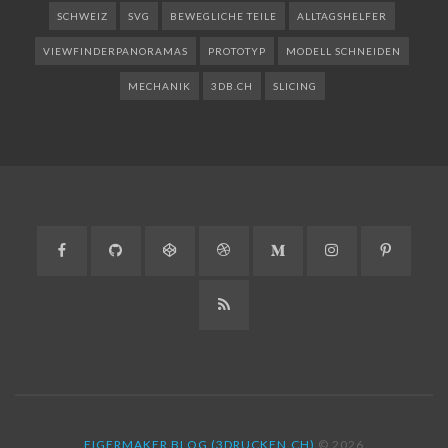
SCHWEIZ
SVG
BEWEGLICHE TEILE
ALLTAGSHELFER
VIEWFINDERPANORAMAS
PROTOTYP
MODELL SCHNEIDEN
MECHANIK
3DB.CH
SLICING
Facebook
GitHub
CodePen
Dribbble
Medium
Instagram
Pinteres
RSS
EIGERMAKER BLOG (3DRUCKEN.CH)
© 2026