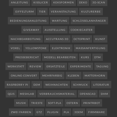
ANLEITUNG
KISSLICER
KEKSFORMEN
DEKO
3D-SCAN
EIFFELTURM
TIER
VERANSTALTUNG
KULTURERBE
BEDIENUNGSANLEITUNG
WARTUNG
SCHLÜSSELANHÄNGER
GIVEAWAY
AUSSTELLUNG
COOKIECASTER
NACHBEARBEITUNG
ACCUTRANS 3D
OCTOPRINT
KUNST
VOXEL
YELLOWSTONE
ELEKTRONIK
MASSANFERTIGUNG
PRESSEBERICHT
MODELL BEARBEITEN
KURS
DTM
WERKSTATT
REVIEW
ERSATZTEILE
EXPERIMENTE
TAGUNG
ONLINE-CONVERT
MEHRFARBIG
KLEBEN
MATTERHORN
RASPBERRY PI
DEM
WEIHNACHTEN
SCHMUCK
LITERATUR
QGIS
MESHLAB
VERBRAUCHSMATERIAL
OPENSCAD
DHM
MUSIK
TRIESTE
SOFT-PLA
OSTERN
PRINTRBOT
ZWEI FARBEN
GTZ
PLUGIN
PLA
3DEM
FIRMWARE