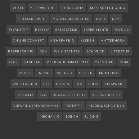
VOXEL
YELLOWSTONE
ELEKTRONIK
MASSANFERTIGUNG
PRESSEBERICHT
MODELL BEARBEITEN
KURS
DTM
WERKSTATT
REVIEW
ERSATZTEILE
EXPERIMENTE
TAGUNG
ONLINE-CONVERT
MEHRFARBIG
KLEBEN
MATTERHORN
RASPBERRY PI
DEM
WEIHNACHTEN
SCHMUCK
LITERATUR
QGIS
MESHLAB
VERBRAUCHSMATERIAL
OPENSCAD
DHM
MUSIK
TRIESTE
SOFT-PLA
OSTERN
PRINTRBOT
ZWEI FARBEN
GTZ
PLUGIN
PLA
3DEM
FIRMWARE
SCHWEIZ
SVG
BEWEGLICHE TEILE
ALLTAGSHELFER
VIEWFINDERPANORAMAS
PROTOTYP
MODELL SCHNEIDEN
MECHANIK
3DB.CH
SLICING