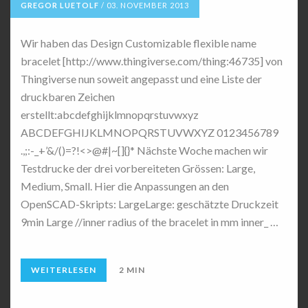
GREGOR LUETOLF
/
03. NOVEMBER 2013
Wir haben das Design Customizable flexible name
bracelet [http://www.thingiverse.com/thing:46735] von
Thingiverse nun soweit angepasst und eine Liste der
druckbaren Zeichen
erstellt:abcdefghijklmnopqrstuvwxyz
ABCDEFGHIJKLMNOPQRSTUVWXYZ 0123456789
.,;:-_+’&/()=?!<>@#|~[]{}* Nächste Woche machen wir
Testdrucke der drei vorbereiteten Grössen: Large,
Medium, Small. Hier die Anpassungen an den
OpenSCAD-Skripts: LargeLarge: geschätzte Druckzeit
9min Large //inner radius of the bracelet in mm inner_ …
WEITERLESEN
2 MIN