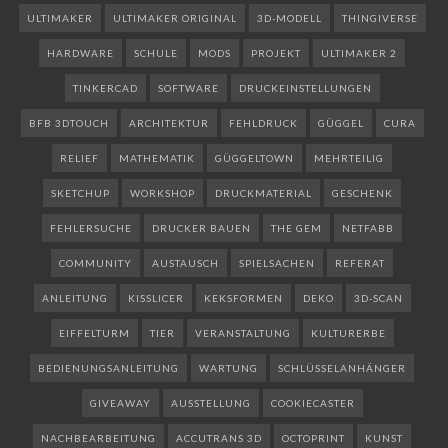
ULTIMAKER
ULTIMAKER ORIGINAL
3D-MODELL
THINGIVERSE
HARDWARE
SCHULE
MODS
PROJEKT
ULTIMAKER 2
TINKERCAD
SOFTWARE
DRUCKEINSTELLUNGEN
BFB 3DTOUCH
ARCHITEKTUR
FEHLDRUCK
GÜGGEL
CURA
RELIEF
MATHEMATIK
GÜGGELTOWN
MEHRTEILIG
SKETCHUP
WORKSHOP
DRUCKMATERIAL
GESCHENK
FEHLERSUCHE
DRUCKER BAUEN
THE GEM
NETFABB
COMMUNITY
AUSTAUSCH
SPIELSACHEN
REFERAT
ANLEITUNG
KISSLICER
KEKSFORMEN
DEKO
3D-SCAN
EIFFELTURM
TIER
VERANSTALTUNG
KULTURERBE
BEDIENUNGSANLEITUNG
WARTUNG
SCHLÜSSELANHÄNGER
GIVEAWAY
AUSSTELLUNG
COOKIECASTER
NACHBEARBEITUNG
ACCUTRANS 3D
OCTOPRINT
KUNST