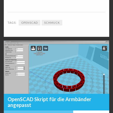
TAGS:
OPENSCAD
SCHMUCK
OpenSCAD Skript für die Armbänder
angepasst