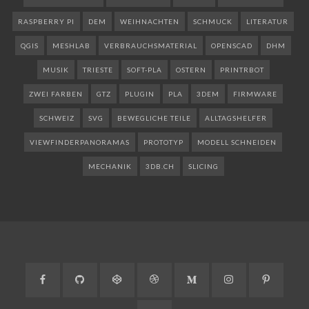
RASPBERRY PI
DEM
WEIHNACHTEN
SCHMUCK
LITERATUR
QGIS
MESHLAB
VERBRAUCHSMATERIAL
OPENSCAD
DHM
MUSIK
TRIESTE
SOFT-PLA
OSTERN
PRINTRBOT
ZWEI FARBEN
GTZ
PLUGIN
PLA
3DEM
FIRMWARE
SCHWEIZ
SVG
BEWEGLICHE TEILE
ALLTAGSHELFER
VIEWFINDERPANORAMAS
PROTOTYP
MODELL SCHNEIDEN
MECHANIK
3DB.CH
SLICING
Facebook
GitHub
CodePen
Dribbble
Medium
Instagram
Pinteres