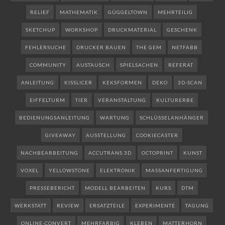
RELIEF
MATHEMATIK
GÜGGELTOWN
MEHRTEILIG
SKETCHUP
WORKSHOP
DRUCKMATERIAL
GESCHENK
FEHLERSUCHE
DRUCKER BAUEN
THE GEM
NETFABB
COMMUNITY
AUSTAUSCH
SPIELSACHEN
REFERAT
ANLEITUNG
KISSLICER
KEKSFORMEN
DEKO
3D-SCAN
EIFFELTURM
TIER
VERANSTALTUNG
KULTURERBE
BEDIENUNGSANLEITUNG
WARTUNG
SCHLÜSSELANHÄNGER
GIVEAWAY
AUSSTELLUNG
COOKIECASTER
NACHBEARBEITUNG
ACCUTRANS 3D
OCTOPRINT
KUNST
VOXEL
YELLOWSTONE
ELEKTRONIK
MASSANFERTIGUNG
PRESSEBERICHT
MODELL BEARBEITEN
KURS
DTM
WERKSTATT
REVIEW
ERSATZTEILE
EXPERIMENTE
TAGUNG
ONLINE-CONVERT
MEHRFARBIG
KLEBEN
MATTERHORN