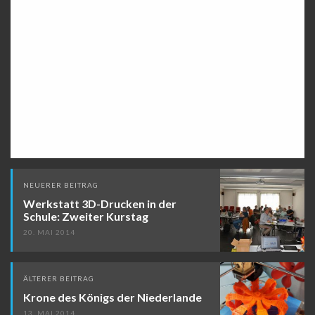
Beitragsnavigation
NEUERER BEITRAG
Werkstatt 3D-Drucken in der
Schule: Zweiter Kurstag
20. MAI 2014
ÄLTERER BEITRAG
Krone des Königs der Niederlande
13. MAI 2014