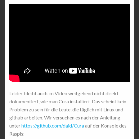
Leider bleibt auch im Video weitgehend nicht direkt
dokumentiert, wie man Cura installiert. Das scheint kein
Problem zu sein für die Leute, die täglich mit Linux und
github arbeiten. Wir versuchen es nach der Anleitung
unter
https://github.com/daid/Cura
auf der Konsole des
Raspis: