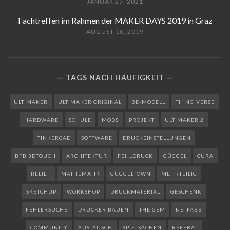
JANUAR 27, 2021
Fachtreffen im Rahmen der MAKER DAYS 2019 in Graz
AUGUST 10, 2019
TAGS NACH HÄUFIGKEIT
ULTIMAKER
ULTIMAKER ORIGINAL
3D-MODELL
THINGIVERSE
HARDWARE
SCHULE
MODS
PROJEKT
ULTIMAKER 2
TINKERCAD
SOFTWARE
DRUCKEINSTELLUNGEN
BFB 3DTOUCH
ARCHITEKTUR
FEHLDRUCK
GÜGGEL
CURA
RELIEF
MATHEMATIK
GÜGGELTOWN
MEHRTEILIG
SKETCHUP
WORKSHOP
DRUCKMATERIAL
GESCHENK
FEHLERSUCHE
DRUCKER BAUEN
THE GEM
NETFABB
COMMUNITY
AUSTAUSCH
SPIELSACHEN
REFERAT