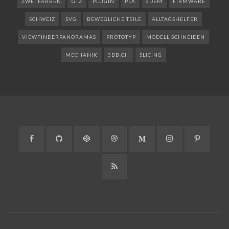
ZWEI FARBEN
GTZ
PLUGIN
PLA
3DEM
FIRMWARE
SCHWEIZ
SVG
BEWEGLICHE TEILE
ALLTAGSHELFER
VIEWFINDERPANORAMAS
PROTOTYP
MODELL SCHNEIDEN
MECHANIK
3DB.CH
SLICING
Facebook
GitHub
CodePen
Dribbble
Medium
Instagram
Pinteres
RSS