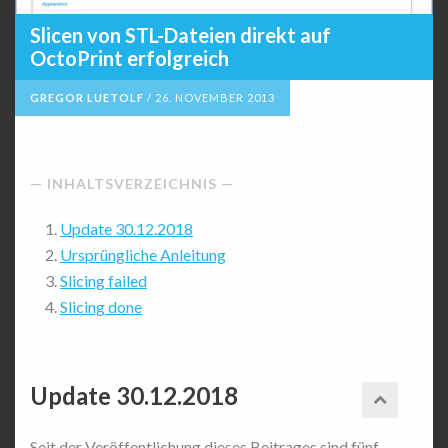
Slicen von STL-Dateien direkt auf
OctoPrint erfolgreich
GREGOR LUETOLF
/
26. NOVEMBER 2013
INHALTSVERZEICHNIS
Update 30.12.2018
Ursprüngliche Anleitung
Slicing failed
Slicing done
Update 30.12.2018
Seit der Veröffentlichung dieses Beitrages sind fünf