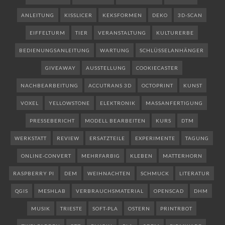
ANLEITUNG
KISSLICER
KEKSFORMEN
DEKO
3D-SCAN
EIFFELTURM
TIER
VERANSTALTUNG
KULTURERBE
BEDIENUNGSANLEITUNG
WARTUNG
SCHLÜSSELANHÄNGER
GIVEAWAY
AUSSTELLUNG
COOKIECASTER
NACHBEARBEITUNG
ACCUTRANS 3D
OCTOPRINT
KUNST
VOXEL
YELLOWSTONE
ELEKTRONIK
MASSANFERTIGUNG
PRESSEBERICHT
MODELL BEARBEITEN
KURS
DTM
WERKSTATT
REVIEW
ERSATZTEILE
EXPERIMENTE
TAGUNG
ONLINE-CONVERT
MEHRFARBIG
KLEBEN
MATTERHORN
RASPBERRY PI
DEM
WEIHNACHTEN
SCHMUCK
LITERATUR
QGIS
MESHLAB
VERBRAUCHSMATERIAL
OPENSCAD
DHM
MUSIK
TRIESTE
SOFT-PLA
OSTERN
PRINTRBOT