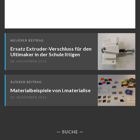
Beitragsnavigation
NEUERER BEITRAG
Ersatz Extruder-Verschluss für den
Ultimaker in der Schule Ittigen
28. NOVEMBER 2013
ÄLTERER BEITRAG
Materialbeispiele von i.materialise
25. NOVEMBER 2013
SUCHE