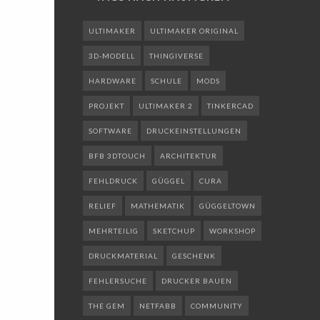
ULTIMAKER
ULTIMAKER ORIGINAL
3D-MODELL
THINGIVERSE
HARDWARE
SCHULE
MODS
PROJEKT
ULTIMAKER 2
TINKERCAD
SOFTWARE
DRUCKEINSTELLUNGEN
BFB 3DTOUCH
ARCHITEKTUR
FEHLDRUCK
GÜGGEL
CURA
RELIEF
MATHEMATIK
GÜGGELTOWN
MEHRTEILIG
SKETCHUP
WORKSHOP
DRUCKMATERIAL
GESCHENK
FEHLERSUCHE
DRUCKER BAUEN
THE GEM
NETFABB
COMMUNITY