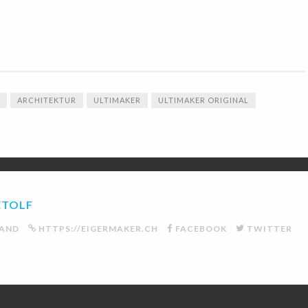
ARCHITEKTUR
ULTIMAKER
ULTIMAKER ORIGINAL
ETOLF
LAND
HTTPS://EIGERMAKER.CH
FACEBOOK
TWITTER