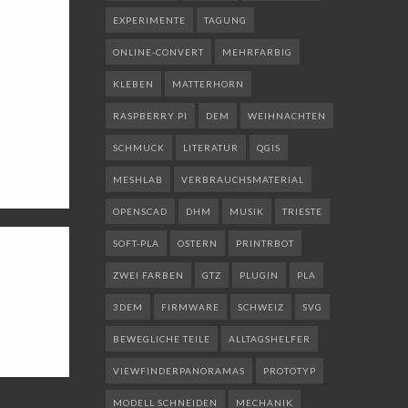
EXPERIMENTE
TAGUNG
ONLINE-CONVERT
MEHRFARBIG
KLEBEN
MATTERHORN
RASPBERRY PI
DEM
WEIHNACHTEN
SCHMUCK
LITERATUR
QGIS
MESHLAB
VERBRAUCHSMATERIAL
OPENSCAD
DHM
MUSIK
TRIESTE
SOFT-PLA
OSTERN
PRINTRBOT
ZWEI FARBEN
GTZ
PLUGIN
PLA
3DEM
FIRMWARE
SCHWEIZ
SVG
BEWEGLICHE TEILE
ALLTAGSHELFER
VIEWFINDERPANORAMAS
PROTOTYP
MODELL SCHNEIDEN
MECHANIK