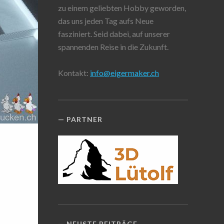
zu einem geliebten Hobby geworden,
das uns jeden Tag aufs Neue
fasziniert. Seid dabei, auf unserer
spannenden Reise in die Zukunft.
Kontakt:
info@eigermaker.ch
PARTNER
NEUSTE BEITRÄGE