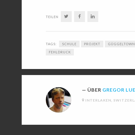
TWITTER
FACEBOOK
LINKEDIN
TEILEN
TAGS:
SCHULE
PROJEKT
GÜGGELTOWN
FEHLDRUCK
ÜBER
GREGOR LU
INTERLAKEN, SWITZER