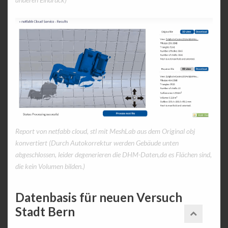
Report von netfabb cloud, stl mit MeshLab aus dem Original obj
konvertiert (Durch Autokorrektur werden Gebäude unten
abgeschlossen, leider degenerieren die DHM-Daten,da es Flächen sind,
die kein Volumen bilden.)
Datenbasis für neuen Versuch
Stadt Bern