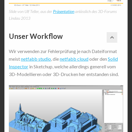
Slide von Ulf Teller, aus der
Präsentation
anlässlich des 3D-Forums
Lindau 2013
Unser Workflow
Wir verwenden zur Fehlerprüfung je nach Dateiformat
meist
netfabb studio
, die
netfabb cloud
oder den
Solid
Inspector
in Sketchup, welche allerdings generell vom
3D-Modellieren oder 3D-Drucken her entstanden sind.