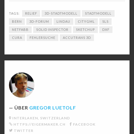
TAGS:
RELIEF
3D-STADTMODELL
STADTMODELL
BERN
3D-FORUM
LINDAU
CITYGML
SLS
NETFABB
SOLID INSPECTOR
SKETCHUP
DXF
CURA
FEHLERSUCHE
ACCUTRANS 3D
ÜBER
GREGOR LUETOLF
INTERLAKEN, SWITZERLAND
HTTPS://EIGERMAKER.CH
FACEBOOK
TWITTER