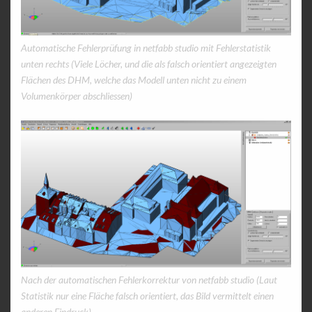
Automatische Fehlerprüfung in netfabb studio mit Fehlerstatistik
unten rechts (Viele Löcher, und die als falsch orientiert angezeigten
Flächen des DHM, welche das Modell unten nicht zu einem
Volumenkörper abschliessen)
Nach der automatischen Fehlerkorrektur von netfabb studio (Laut
Statistik nur eine Fläche falsch orientiert, das Bild vermittelt einen
anderen Eindruck)