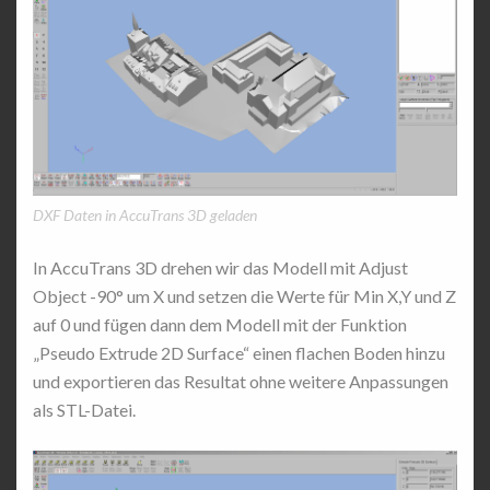
DXF Daten in AccuTrans 3D geladen
In AccuTrans 3D drehen wir das Modell mit Adjust
Object -90° um X und setzen die Werte für Min X,Y und Z
auf 0 und fügen dann dem Modell mit der Funktion
„Pseudo Extrude 2D Surface“ einen flachen Boden hinzu
und exportieren das Resultat ohne weitere Anpassungen
als STL-Datei.