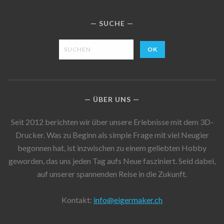
SUCHE
ÜBER UNS
Seit 2012 berichten wir über unsere Erlebnisse mit dem 3D-
Drucker. Was zu Beginn als simple Frage mit viel Neugier
begonnen hat, ist inzwischen zu einem geliebten Hobby
geworden, das uns jeden Tag aufs Neue fasziniert. Seid dabei,
auf unserer spannenden Reise in die Zukunft.
Kontakt:
info@eigermaker.ch