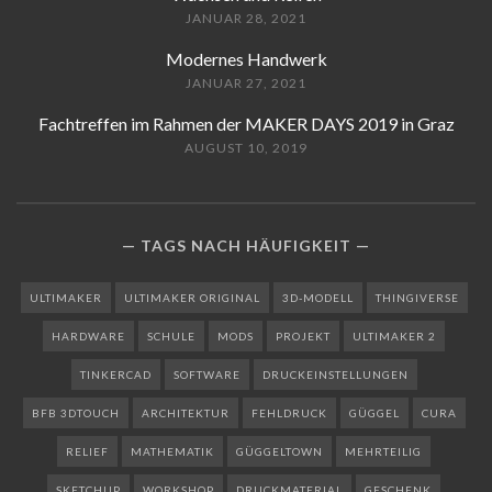
JANUAR 28, 2021
Modernes Handwerk
JANUAR 27, 2021
Fachtreffen im Rahmen der MAKER DAYS 2019 in Graz
AUGUST 10, 2019
TAGS NACH HÄUFIGKEIT
ULTIMAKER
ULTIMAKER ORIGINAL
3D-MODELL
THINGIVERSE
HARDWARE
SCHULE
MODS
PROJEKT
ULTIMAKER 2
TINKERCAD
SOFTWARE
DRUCKEINSTELLUNGEN
BFB 3DTOUCH
ARCHITEKTUR
FEHLDRUCK
GÜGGEL
CURA
RELIEF
MATHEMATIK
GÜGGELTOWN
MEHRTEILIG
SKETCHUP
WORKSHOP
DRUCKMATERIAL
GESCHENK