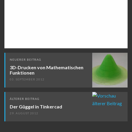
Beitragsnavigation
NEUERER BEITRAG
3D-Drucken von Mathematischen
Funktionen
03. SEPTEMBER 2012
ÄLTERER BEITRAG
Der Güggel in Tinkercad
29. AUGUST 2012