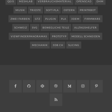
QGIS
MESHLAB
VERBRAUCHSMATERIAL
OPENSCAD
DHM
MUSIK
TRIESTE
SOFT-PLA
OSTERN
PRINTRBOT
ZWEI FARBEN
GTZ
PLUGIN
PLA
3DEM
FIRMWARE
SCHWEIZ
SVG
BEWEGLICHE TEILE
ALLTAGSHELFER
VIEWFINDERPANORAMAS
PROTOTYP
MODELL SCHNEIDEN
MECHANIK
3DB.CH
SLICING
Facebook
GitHub
CodePen
Dribbble
Medium
Instagram
Pinteres
RSS