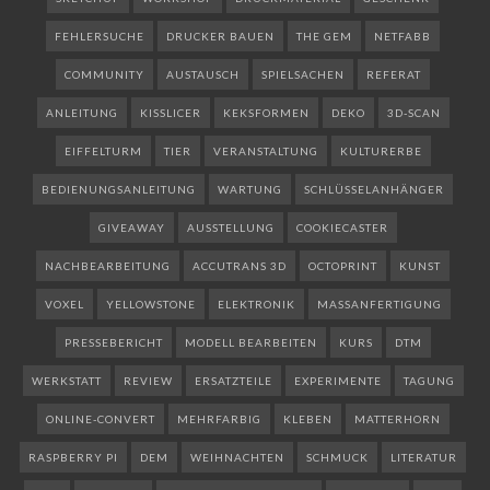
FEHLERSUCHE
DRUCKER BAUEN
THE GEM
NETFABB
COMMUNITY
AUSTAUSCH
SPIELSACHEN
REFERAT
ANLEITUNG
KISSLICER
KEKSFORMEN
DEKO
3D-SCAN
EIFFELTURM
TIER
VERANSTALTUNG
KULTURERBE
BEDIENUNGSANLEITUNG
WARTUNG
SCHLÜSSELANHÄNGER
GIVEAWAY
AUSSTELLUNG
COOKIECASTER
NACHBEARBEITUNG
ACCUTRANS 3D
OCTOPRINT
KUNST
VOXEL
YELLOWSTONE
ELEKTRONIK
MASSANFERTIGUNG
PRESSEBERICHT
MODELL BEARBEITEN
KURS
DTM
WERKSTATT
REVIEW
ERSATZTEILE
EXPERIMENTE
TAGUNG
ONLINE-CONVERT
MEHRFARBIG
KLEBEN
MATTERHORN
RASPBERRY PI
DEM
WEIHNACHTEN
SCHMUCK
LITERATUR