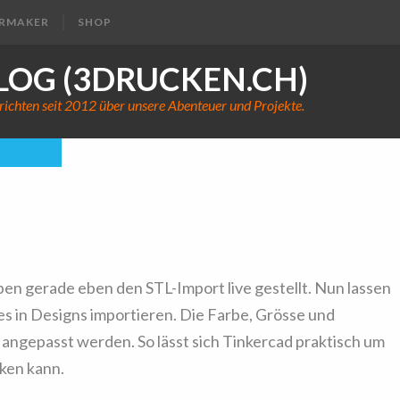
ERMAKER
SHOP
LOG (3DRUCKEN.CH)
richten seit 2012 über unsere Abenteuer und Projekte.
cad
ben gerade eben den STL-Import live gestellt. Nun lassen
es in Designs importieren. Die Farbe, Grösse und
angepasst werden. So lässt sich Tinkercad praktisch um
ken kann.