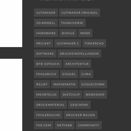
ULTIMAKER
ULTIMAKER ORIGINAL
3D-MODELL
THINGIVERSE
HARDWARE
SCHULE
MODS
PROJEKT
ULTIMAKER 2
TINKERCAD
SOFTWARE
DRUCKEINSTELLUNGEN
BFB 3DTOUCH
ARCHITEKTUR
FEHLDRUCK
GÜGGEL
CURA
RELIEF
MATHEMATIK
GÜGGELTOWN
MEHRTEILIG
SKETCHUP
WORKSHOP
DRUCKMATERIAL
GESCHENK
FEHLERSUCHE
DRUCKER BAUEN
THE GEM
NETFABB
COMMUNITY