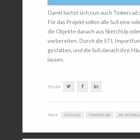
Damit bietet sich nun auch Tinkercad s
Für das Projekt sollen alle SuS eine 
die Objekte danach aus SketchUp oder
vorbereiten. Durch die STL Importfunk
gestalten, und die SuS danach ihre Hä
lassen.
TWITTER
FACEBOOK
LINKEDIN
TEILEN
TAGS:
GÜGGEL
TINKERCAD
3D-MODEL