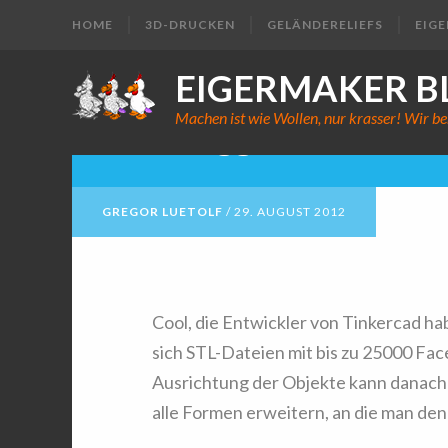
HOME
3D-DRUCKEN
GELÄNDERELIEFS
EIG
EIGERMAKER B
Machen ist wie Wollen, nur krasser! Wir be
Der Güggel in Tinker
GREGOR LUETOLF
/
29. AUGUST 2012
Cool, die Entwickler von Tinkercad ha
sich STL-Dateien mit bis zu 25000 Fac
Ausrichtung der Objekte kann danach 
alle Formen erweitern, an die man den