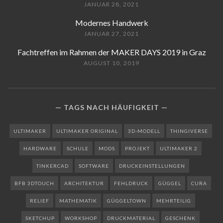
JANUAR 28, 2021
Modernes Handwerk
JANUAR 27, 2021
Fachtreffen im Rahmen der MAKER DAYS 2019 in Graz
AUGUST 10, 2019
TAGS NACH HÄUFIGKEIT
ULTIMAKER
ULTIMAKER ORIGINAL
3D-MODELL
THINGIVERSE
HARDWARE
SCHULE
MODS
PROJEKT
ULTIMAKER 2
TINKERCAD
SOFTWARE
DRUCKEINSTELLUNGEN
BFB 3DTOUCH
ARCHITEKTUR
FEHLDRUCK
GÜGGEL
CURA
RELIEF
MATHEMATIK
GÜGGELTOWN
MEHRTEILIG
SKETCHUP
WORKSHOP
DRUCKMATERIAL
GESCHENK