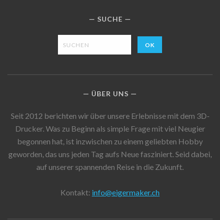
SUCHE
ÜBER UNS
Seit 2012 berichten wir über unsere Erlebnisse mit dem 3D-
Drucker. Was zu Beginn als simple Frage mit viel Neugier
begonnen hat, ist inzwischen zu einem geliebten Hobby
geworden, das uns jeden Tag aufs Neue fasziniert. Seid dabei,
auf unserer spannenden Reise in die Zukunft.
Kontakt:
info@eigermaker.ch