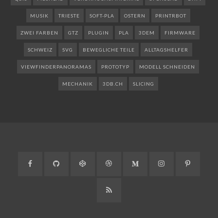
MUSIK
TRIESTE
SOFT-PLA
OSTERN
PRINTRBOT
ZWEI FARBEN
GTZ
PLUGIN
PLA
3DEM
FIRMWARE
SCHWEIZ
SVG
BEWEGLICHE TEILE
ALLTAGSHELFER
VIEWFINDERPANORAMAS
PROTOTYP
MODELL SCHNEIDEN
MECHANIK
3DB.CH
SLICING
Facebook
GitHub
CodePen
Dribbble
Medium
Instagram
Pinteres
RSS