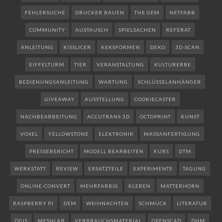
FEHLERSUCHE
DRUCKER BAUEN
THE GEM
NETFABB
COMMUNITY
AUSTAUSCH
SPIELSACHEN
REFERAT
ANLEITUNG
KISSLICER
KEKSFORMEN
DEKO
3D-SCAN
EIFFELTURM
TIER
VERANSTALTUNG
KULTURERBE
BEDIENUNGSANLEITUNG
WARTUNG
SCHLÜSSELANHÄNGER
GIVEAWAY
AUSSTELLUNG
COOKIECASTER
NACHBEARBEITUNG
ACCUTRANS 3D
OCTOPRINT
KUNST
VOXEL
YELLOWSTONE
ELEKTRONIK
MASSANFERTIGUNG
PRESSEBERICHT
MODELL BEARBEITEN
KURS
DTM
WERKSTATT
REVIEW
ERSATZTEILE
EXPERIMENTE
TAGUNG
ONLINE-CONVERT
MEHRFARBIG
KLEBEN
MATTERHORN
RASPBERRY PI
DEM
WEIHNACHTEN
SCHMUCK
LITERATUR
QGIS
MESHLAB
VERBRAUCHSMATERIAL
OPENSCAD
DHM