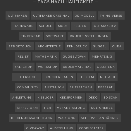
TAGS NACH HÄUFIGKEIT
ULTIMAKER
ULTIMAKER ORIGINAL
3D-MODELL
THINGIVERSE
HARDWARE
SCHULE
MODS
PROJEKT
ULTIMAKER 2
TINKERCAD
SOFTWARE
DRUCKEINSTELLUNGEN
BFB 3DTOUCH
ARCHITEKTUR
FEHLDRUCK
GÜGGEL
CURA
RELIEF
MATHEMATIK
GÜGGELTOWN
MEHRTEILIG
SKETCHUP
WORKSHOP
DRUCKMATERIAL
GESCHENK
FEHLERSUCHE
DRUCKER BAUEN
THE GEM
NETFABB
COMMUNITY
AUSTAUSCH
SPIELSACHEN
REFERAT
ANLEITUNG
KISSLICER
KEKSFORMEN
DEKO
3D-SCAN
EIFFELTURM
TIER
VERANSTALTUNG
KULTURERBE
BEDIENUNGSANLEITUNG
WARTUNG
SCHLÜSSELANHÄNGER
GIVEAWAY
AUSSTELLUNG
COOKIECASTER