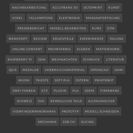
NACHBEARBEITUNG
ACCUTRANS 3D
OCTOPRINT
KUNST
VOXEL
YELLOWSTONE
ELEKTRONIK
MASSANFERTIGUNG
PRESSEBERICHT
MODELL BEARBEITEN
KURS
DTM
WERKSTATT
REVIEW
ERSATZTEILE
EXPERIMENTE
TAGUNG
ONLINE-CONVERT
MEHRFARBIG
KLEBEN
MATTERHORN
RASPBERRY PI
DEM
WEIHNACHTEN
SCHMUCK
LITERATUR
QGIS
MESHLAB
VERBRAUCHSMATERIAL
OPENSCAD
DHM
MUSIK
TRIESTE
SOFT-PLA
OSTERN
PRINTRBOT
ZWEI FARBEN
GTZ
PLUGIN
PLA
3DEM
FIRMWARE
SCHWEIZ
SVG
BEWEGLICHE TEILE
ALLTAGSHELFER
VIEWFINDERPANORAMAS
PROTOTYP
MODELL SCHNEIDEN
MECHANIK
3DB.CH
SLICING