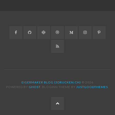
Facebook
GitHub
CodePen
Dribbble
Medium
Instagram
Pinteres
RSS
EIGERMAKER BLOG (3DRUCKEN.CH)
© 2026
POWERED BY
GHOST
. BLOGINN THEME BY
JUSTGOODTHEMES
.
ZUM