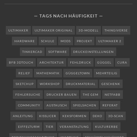
TAGS NACH HÄUFIGKEIT
ULTIMAKER
ULTIMAKER ORIGINAL
3D-MODELL
THINGIVERSE
HARDWARE
SCHULE
MODS
PROJEKT
ULTIMAKER 2
TINKERCAD
SOFTWARE
DRUCKEINSTELLUNGEN
BFB 3DTOUCH
ARCHITEKTUR
FEHLDRUCK
GÜGGEL
CURA
RELIEF
MATHEMATIK
GÜGGELTOWN
MEHRTEILIG
SKETCHUP
WORKSHOP
DRUCKMATERIAL
GESCHENK
FEHLERSUCHE
DRUCKER BAUEN
THE GEM
NETFABB
COMMUNITY
AUSTAUSCH
SPIELSACHEN
REFERAT
ANLEITUNG
KISSLICER
KEKSFORMEN
DEKO
3D-SCAN
EIFFELTURM
TIER
VERANSTALTUNG
KULTURERBE