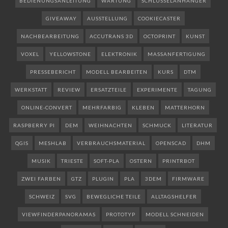
BEDIENUNGSANLEITUNG
WARTUNG
SCHLÜSSELANHÄNGER
GIVEAWAY
AUSSTELLUNG
COOKIECASTER
NACHBEARBEITUNG
ACCUTRANS 3D
OCTOPRINT
KUNST
VOXEL
YELLOWSTONE
ELEKTRONIK
MASSANFERTIGUNG
PRESSEBERICHT
MODELL BEARBEITEN
KURS
DTM
WERKSTATT
REVIEW
ERSATZTEILE
EXPERIMENTE
TAGUNG
ONLINE-CONVERT
MEHRFARBIG
KLEBEN
MATTERHORN
RASPBERRY PI
DEM
WEIHNACHTEN
SCHMUCK
LITERATUR
QGIS
MESHLAB
VERBRAUCHSMATERIAL
OPENSCAD
DHM
MUSIK
TRIESTE
SOFT-PLA
OSTERN
PRINTRBOT
ZWEI FARBEN
GTZ
PLUGIN
PLA
3DEM
FIRMWARE
SCHWEIZ
SVG
BEWEGLICHE TEILE
ALLTAGSHELFER
VIEWFINDERPANORAMAS
PROTOTYP
MODELL SCHNEIDEN