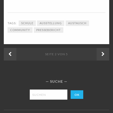
TAGS:
SCHULE
AUSSTELLUNG
AUSTAUSCH
COMMUNITY
PRESSEBERICHT
NEUERE
ÄLT
SEITE 2 VON 5
POSTS
BEI
SUCHE