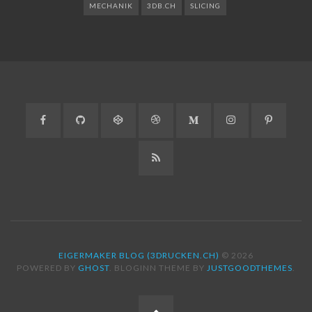
MECHANIK
3DB.CH
SLICING
Facebook
GitHub
CodePen
Dribbble
Medium
Instagram
Pinteres
RSS
EIGERMAKER BLOG (3DRUCKEN.CH)
© 2026
POWERED BY
GHOST
. BLOGINN THEME BY
JUSTGOODTHEMES
.