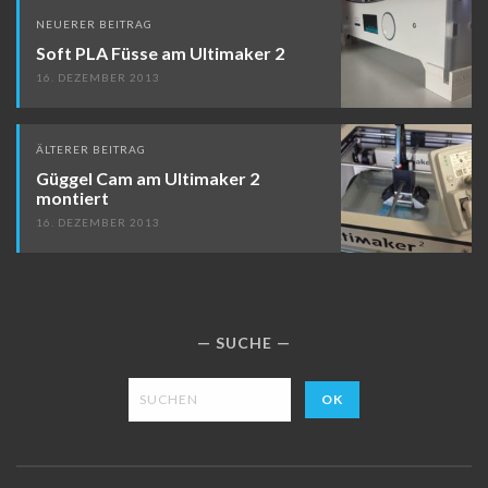
Beitragsnavigation
NEUERER BEITRAG
Soft PLA Füsse am Ultimaker 2
16. DEZEMBER 2013
ÄLTERER BEITRAG
Güggel Cam am Ultimaker 2
montiert
16. DEZEMBER 2013
SUCHE