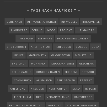
TAGS NACH HÄUFIGKEIT
ULTIMAKER
ULTIMAKER ORIGINAL
3D-MODELL
THINGIVERSE
HARDWARE
SCHULE
MODS
PROJEKT
ULTIMAKER 2
TINKERCAD
SOFTWARE
DRUCKEINSTELLUNGEN
BFB 3DTOUCH
ARCHITEKTUR
FEHLDRUCK
GÜGGEL
CURA
RELIEF
MATHEMATIK
GÜGGELTOWN
MEHRTEILIG
SKETCHUP
WORKSHOP
DRUCKMATERIAL
GESCHENK
FEHLERSUCHE
DRUCKER BAUEN
THE GEM
NETFABB
COMMUNITY
AUSTAUSCH
SPIELSACHEN
REFERAT
ANLEITUNG
KISSLICER
KEKSFORMEN
DEKO
3D-SCAN
EIFFELTURM
TIER
VERANSTALTUNG
KULTURERBE
BEDIENUNGSANLEITUNG
WARTUNG
SCHLÜSSELANHÄNGER