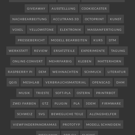
GIVEAWAY
AUSSTELLUNG
COOKIECASTER
NACHBEARBEITUNG
ACCUTRANS 3D
OCTOPRINT
KUNST
VOXEL
YELLOWSTONE
ELEKTRONIK
MASSANFERTIGUNG
PRESSEBERICHT
MODELL BEARBEITEN
KURS
DTM
WERKSTATT
REVIEW
ERSATZTEILE
EXPERIMENTE
TAGUNG
ONLINE-CONVERT
MEHRFARBIG
KLEBEN
MATTERHORN
RASPBERRY PI
DEM
WEIHNACHTEN
SCHMUCK
LITERATUR
QGIS
MESHLAB
VERBRAUCHSMATERIAL
OPENSCAD
DHM
MUSIK
TRIESTE
SOFT-PLA
OSTERN
PRINTRBOT
ZWEI FARBEN
GTZ
PLUGIN
PLA
3DEM
FIRMWARE
SCHWEIZ
SVG
BEWEGLICHE TEILE
ALLTAGSHELFER
VIEWFINDERPANORAMAS
PROTOTYP
MODELL SCHNEIDEN
MECHANIK
3DB.CH
SLICING