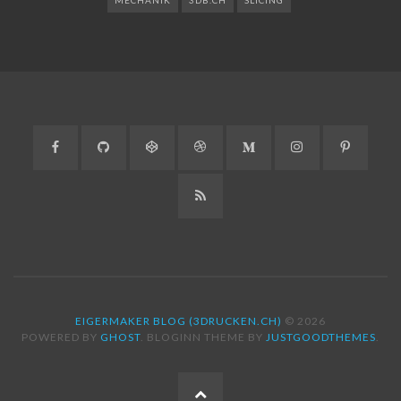
Facebook
GitHub
CodePen
Dribbble
Medium
Instagram
Pinteres
RSS
EIGERMAKER BLOG (3DRUCKEN.CH)
© 2026
POWERED BY
GHOST
. BLOGINN THEME BY
JUSTGOODTHEMES
.
ZUM