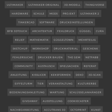
ULTIMAKER
ULTIMAKER ORIGINAL
3D-MODELL
THINGIVERSE
HARDWARE
SCHULE
MODS
PROJEKT
ULTIMAKER 2
TINKERCAD
SOFTWARE
DRUCKEINSTELLUNGEN
BFB 3DTOUCH
ARCHITEKTUR
FEHLDRUCK
GÜGGEL
CURA
RELIEF
MATHEMATIK
GÜGGELTOWN
MEHRTEILIG
SKETCHUP
WORKSHOP
DRUCKMATERIAL
GESCHENK
FEHLERSUCHE
DRUCKER BAUEN
THE GEM
NETFABB
COMMUNITY
AUSTAUSCH
SPIELSACHEN
REFERAT
ANLEITUNG
KISSLICER
KEKSFORMEN
DEKO
3D-SCAN
EIFFELTURM
TIER
VERANSTALTUNG
KULTURERBE
BEDIENUNGSANLEITUNG
WARTUNG
SCHLÜSSELANHÄNGER
GIVEAWAY
AUSSTELLUNG
COOKIECASTER
NACHBEARBEITUNG
ACCUTRANS 3D
OCTOPRINT
KUNST