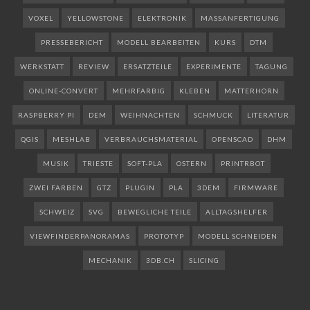
VOXEL
YELLOWSTONE
ELEKTRONIK
MASSANFERTIGUNG
PRESSEBERICHT
MODELL BEARBEITEN
KURS
DTM
WERKSTATT
REVIEW
ERSATZTEILE
EXPERIMENTE
TAGUNG
ONLINE-CONVERT
MEHRFARBIG
KLEBEN
MATTERHORN
RASPBERRY PI
DEM
WEIHNACHTEN
SCHMUCK
LITERATUR
QGIS
MESHLAB
VERBRAUCHSMATERIAL
OPENSCAD
DHM
MUSIK
TRIESTE
SOFT-PLA
OSTERN
PRINTRBOT
ZWEI FARBEN
GTZ
PLUGIN
PLA
3DEM
FIRMWARE
SCHWEIZ
SVG
BEWEGLICHE TEILE
ALLTAGSHELFER
VIEWFINDERPANORAMAS
PROTOTYP
MODELL SCHNEIDEN
MECHANIK
3DB.CH
SLICING