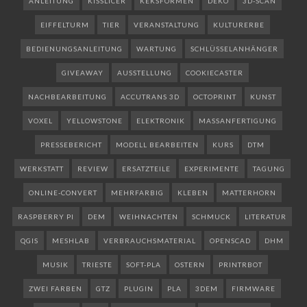
ANLEITUNG
KISSLICER
KEKSFORMEN
DEKO
3D-SCAN
EIFFELTURM
TIER
VERANSTALTUNG
KULTURERBE
BEDIENUNGSANLEITUNG
WARTUNG
SCHLÜSSELANHÄNGER
GIVEAWAY
AUSSTELLUNG
COOKIECASTER
NACHBEARBEITUNG
ACCUTRANS 3D
OCTOPRINT
KUNST
VOXEL
YELLOWSTONE
ELEKTRONIK
MASSANFERTIGUNG
PRESSEBERICHT
MODELL BEARBEITEN
KURS
DTM
WERKSTATT
REVIEW
ERSATZTEILE
EXPERIMENTE
TAGUNG
ONLINE-CONVERT
MEHRFARBIG
KLEBEN
MATTERHORN
RASPBERRY PI
DEM
WEIHNACHTEN
SCHMUCK
LITERATUR
QGIS
MESHLAB
VERBRAUCHSMATERIAL
OPENSCAD
DHM
MUSIK
TRIESTE
SOFT-PLA
OSTERN
PRINTRBOT
ZWEI FARBEN
GTZ
PLUGIN
PLA
3DEM
FIRMWARE