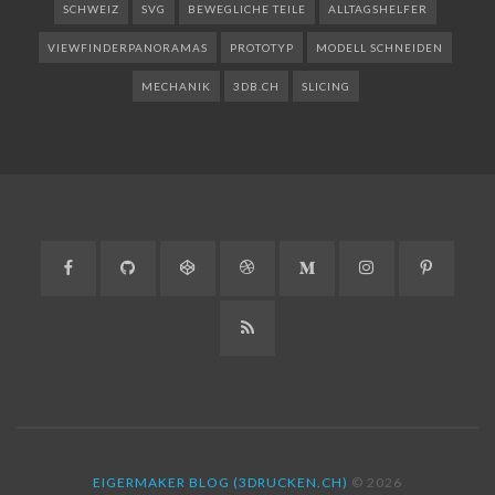
SCHWEIZ
SVG
BEWEGLICHE TEILE
ALLTAGSHELFER
VIEWFINDERPANORAMAS
PROTOTYP
MODELL SCHNEIDEN
MECHANIK
3DB.CH
SLICING
Facebook
GitHub
CodePen
Dribbble
Medium
Instagram
Pinteres
RSS
EIGERMAKER BLOG (3DRUCKEN.CH)
© 2026