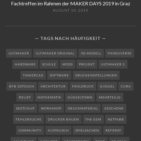
Fachtreffen im Rahmen der MAKER DAYS 2019 in Graz
AUGUST 10, 2019
TAGS NACH HÄUFIGKEIT
ULTIMAKER
ULTIMAKER ORIGINAL
3D-MODELL
THINGIVERSE
HARDWARE
SCHULE
MODS
PROJEKT
ULTIMAKER 2
TINKERCAD
SOFTWARE
DRUCKEINSTELLUNGEN
BFB 3DTOUCH
ARCHITEKTUR
FEHLDRUCK
GÜGGEL
CURA
RELIEF
MATHEMATIK
GÜGGELTOWN
MEHRTEILIG
SKETCHUP
WORKSHOP
DRUCKMATERIAL
GESCHENK
FEHLERSUCHE
DRUCKER BAUEN
THE GEM
NETFABB
COMMUNITY
AUSTAUSCH
SPIELSACHEN
REFERAT