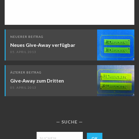
Beitragsnavigation
NEUERER BEITRAG
Neues Give-Away verfügbar
05. APRIL 2013
ÄLTERER BEITRAG
Give-Away zum Dritten
05. APRIL 2013
SUCHE