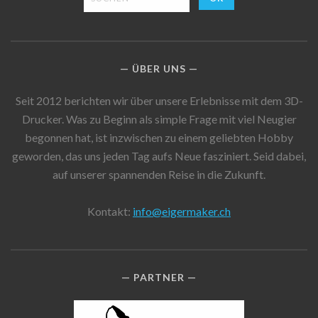
ÜBER UNS
Seit 2012 berichten wir über unsere Erlebnisse mit dem 3D-
Drucker. Was zu Beginn als simple Frage mit viel Neugier
begonnen hat, ist inzwischen zu einem geliebten Hobby
geworden, das uns jeden Tag aufs Neue fasziniert. Seid dabei,
auf unserer spannenden Reise in die Zukunft.
Kontakt:
info@eigermaker.ch
PARTNER