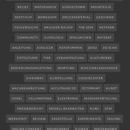
RELIEF
MATHEMATIK
GÜGGELTOWN
MEHRTEILIG
SKETCHUP
WORKSHOP
DRUCKMATERIAL
GESCHENK
FEHLERSUCHE
DRUCKER BAUEN
THE GEM
NETFABB
COMMUNITY
AUSTAUSCH
SPIELSACHEN
REFERAT
ANLEITUNG
KISSLICER
KEKSFORMEN
DEKO
3D-SCAN
EIFFELTURM
TIER
VERANSTALTUNG
KULTURERBE
BEDIENUNGSANLEITUNG
WARTUNG
SCHLÜSSELANHÄNGER
GIVEAWAY
AUSSTELLUNG
COOKIECASTER
NACHBEARBEITUNG
ACCUTRANS 3D
OCTOPRINT
KUNST
VOXEL
YELLOWSTONE
ELEKTRONIK
MASSANFERTIGUNG
PRESSEBERICHT
MODELL BEARBEITEN
KURS
DTM
WERKSTATT
REVIEW
ERSATZTEILE
EXPERIMENTE
TAGUNG
ONLINE-CONVERT
MEHRFARBIG
KLEBEN
MATTERHORN