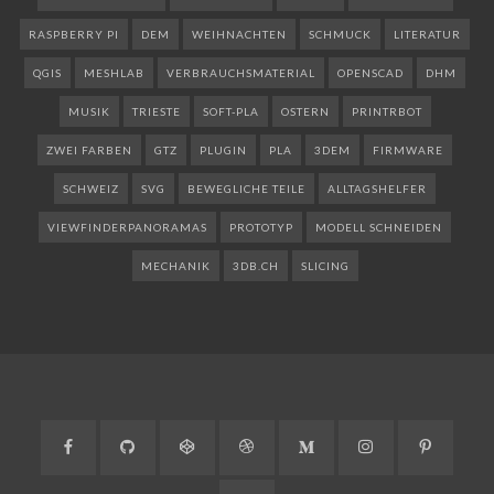
RASPBERRY PI
DEM
WEIHNACHTEN
SCHMUCK
LITERATUR
QGIS
MESHLAB
VERBRAUCHSMATERIAL
OPENSCAD
DHM
MUSIK
TRIESTE
SOFT-PLA
OSTERN
PRINTRBOT
ZWEI FARBEN
GTZ
PLUGIN
PLA
3DEM
FIRMWARE
SCHWEIZ
SVG
BEWEGLICHE TEILE
ALLTAGSHELFER
VIEWFINDERPANORAMAS
PROTOTYP
MODELL SCHNEIDEN
MECHANIK
3DB.CH
SLICING
Facebook
GitHub
CodePen
Dribbble
Medium
Instagram
Pinteres