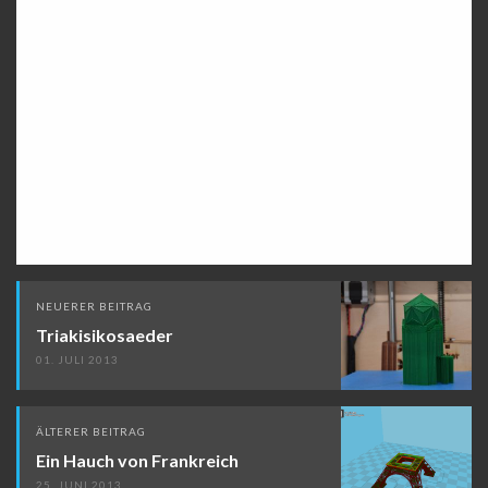
Beitragsnavigation
NEUERER BEITRAG
Triakisikosaeder
01. JULI 2013
ÄLTERER BEITRAG
Ein Hauch von Frankreich
25. JUNI 2013