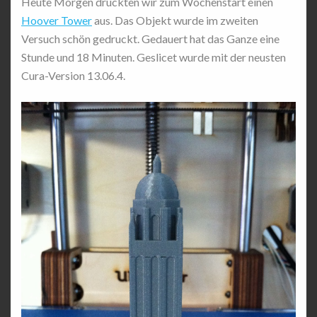
Heute Morgen druckten wir zum Wochenstart einen
Hoover Tower
aus. Das Objekt wurde im zweiten
Versuch schön gedruckt. Gedauert hat das Ganze eine
Stunde und 18 Minuten. Geslicet wurde mit der neusten
Cura-Version 13.06.4.