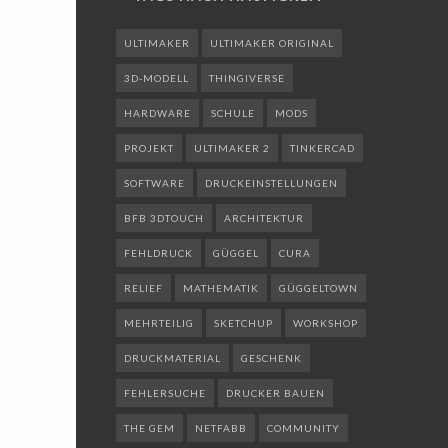
ULTIMAKER
ULTIMAKER ORIGINAL
3D-MODELL
THINGIVERSE
HARDWARE
SCHULE
MODS
PROJEKT
ULTIMAKER 2
TINKERCAD
SOFTWARE
DRUCKEINSTELLUNGEN
BFB 3DTOUCH
ARCHITEKTUR
FEHLDRUCK
GÜGGEL
CURA
RELIEF
MATHEMATIK
GÜGGELTOWN
MEHRTEILIG
SKETCHUP
WORKSHOP
DRUCKMATERIAL
GESCHENK
FEHLERSUCHE
DRUCKER BAUEN
THE GEM
NETFABB
COMMUNITY