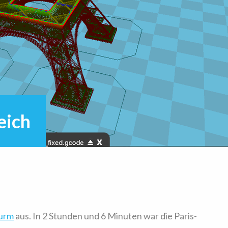
eich
turm
aus. In 2 Stunden und 6 Minuten war die Paris-