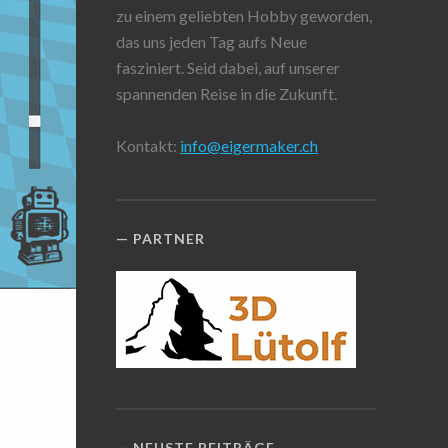
zu einem geliebten Hobby geworden,
das uns jeden Tag aufs Neue
fasziniert. Seid dabei, auf unserer
spannenden Reise in die Zukunft.
Kontakt:
info@eigermaker.ch
PARTNER
NEUSTE BEITRÄGE