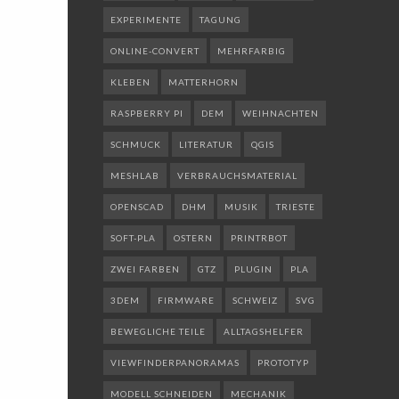
EXPERIMENTE
TAGUNG
ONLINE-CONVERT
MEHRFARBIG
KLEBEN
MATTERHORN
RASPBERRY PI
DEM
WEIHNACHTEN
SCHMUCK
LITERATUR
QGIS
MESHLAB
VERBRAUCHSMATERIAL
OPENSCAD
DHM
MUSIK
TRIESTE
SOFT-PLA
OSTERN
PRINTRBOT
ZWEI FARBEN
GTZ
PLUGIN
PLA
3DEM
FIRMWARE
SCHWEIZ
SVG
BEWEGLICHE TEILE
ALLTAGSHELFER
VIEWFINDERPANORAMAS
PROTOTYP
MODELL SCHNEIDEN
MECHANIK