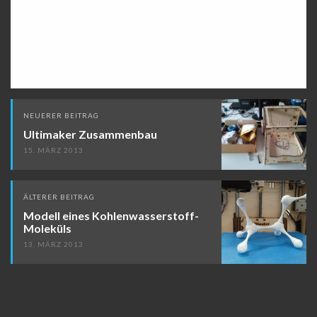
Beitragsnavigation
NEUERER BEITRAG
Ultimaker Zusammenbau
15. MÄRZ 2013
ÄLTERER BEITRAG
Modell eines Kohlenwasserstoff-
Moleküls
13. MÄRZ 2013