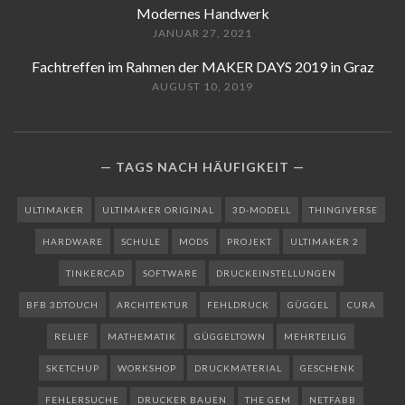
Modernes Handwerk
JANUAR 27, 2021
Fachtreffen im Rahmen der MAKER DAYS 2019 in Graz
AUGUST 10, 2019
TAGS NACH HÄUFIGKEIT
ULTIMAKER
ULTIMAKER ORIGINAL
3D-MODELL
THINGIVERSE
HARDWARE
SCHULE
MODS
PROJEKT
ULTIMAKER 2
TINKERCAD
SOFTWARE
DRUCKEINSTELLUNGEN
BFB 3DTOUCH
ARCHITEKTUR
FEHLDRUCK
GÜGGEL
CURA
RELIEF
MATHEMATIK
GÜGGELTOWN
MEHRTEILIG
SKETCHUP
WORKSHOP
DRUCKMATERIAL
GESCHENK
FEHLERSUCHE
DRUCKER BAUEN
THE GEM
NETFABB