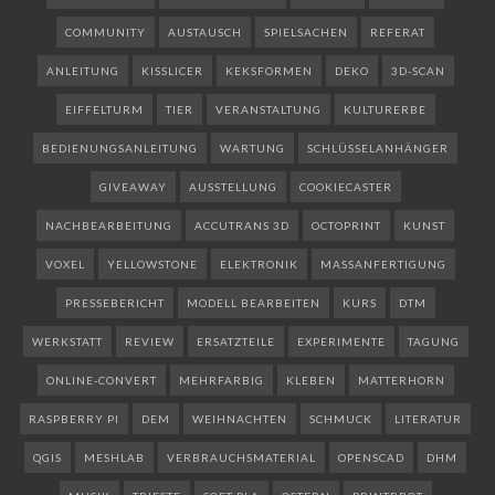
COMMUNITY
AUSTAUSCH
SPIELSACHEN
REFERAT
ANLEITUNG
KISSLICER
KEKSFORMEN
DEKO
3D-SCAN
EIFFELTURM
TIER
VERANSTALTUNG
KULTURERBE
BEDIENUNGSANLEITUNG
WARTUNG
SCHLÜSSELANHÄNGER
GIVEAWAY
AUSSTELLUNG
COOKIECASTER
NACHBEARBEITUNG
ACCUTRANS 3D
OCTOPRINT
KUNST
VOXEL
YELLOWSTONE
ELEKTRONIK
MASSANFERTIGUNG
PRESSEBERICHT
MODELL BEARBEITEN
KURS
DTM
WERKSTATT
REVIEW
ERSATZTEILE
EXPERIMENTE
TAGUNG
ONLINE-CONVERT
MEHRFARBIG
KLEBEN
MATTERHORN
RASPBERRY PI
DEM
WEIHNACHTEN
SCHMUCK
LITERATUR
QGIS
MESHLAB
VERBRAUCHSMATERIAL
OPENSCAD
DHM