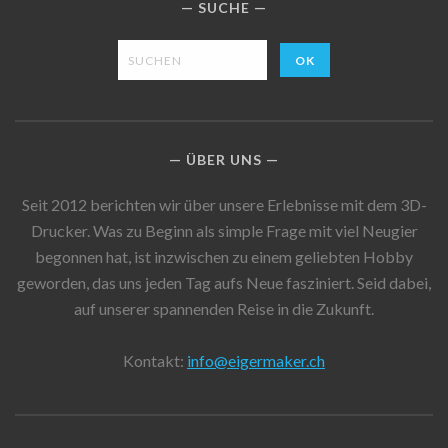
SUCHE
ÜBER UNS
Seit 2012 berichten wir über unsere Erlebnisse mit dem 3D-
Drucker. Was zu Beginn als simple Frage mit viel Neugier
begonnen hat, ist inzwischen zu einem geliebten Hobby
geworden, das uns jeden Tag aufs Neue fasziniert. Seid dabei,
auf unserer spannenden Reise in die Zukunft.
Kontakt:
info@eigermaker.ch