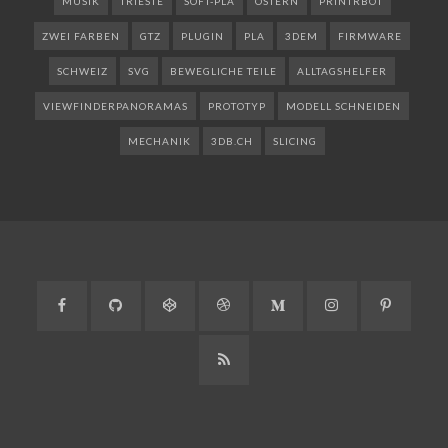
MUSIK
TRIESTE
SOFT-PLA
OSTERN
PRINTRBOT
ZWEI FARBEN
GTZ
PLUGIN
PLA
3DEM
FIRMWARE
SCHWEIZ
SVG
BEWEGLICHE TEILE
ALLTAGSHELFER
VIEWFINDERPANORAMAS
PROTOTYP
MODELL SCHNEIDEN
MECHANIK
3DB.CH
SLICING
Facebook
GitHub
CodePen
Dribbble
Medium
Instagram
Pinteres
RSS