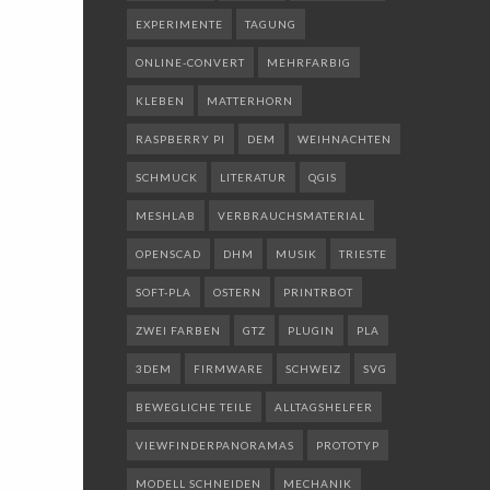
EXPERIMENTE
TAGUNG
ONLINE-CONVERT
MEHRFARBIG
KLEBEN
MATTERHORN
RASPBERRY PI
DEM
WEIHNACHTEN
SCHMUCK
LITERATUR
QGIS
MESHLAB
VERBRAUCHSMATERIAL
OPENSCAD
DHM
MUSIK
TRIESTE
SOFT-PLA
OSTERN
PRINTRBOT
ZWEI FARBEN
GTZ
PLUGIN
PLA
3DEM
FIRMWARE
SCHWEIZ
SVG
BEWEGLICHE TEILE
ALLTAGSHELFER
VIEWFINDERPANORAMAS
PROTOTYP
MODELL SCHNEIDEN
MECHANIK