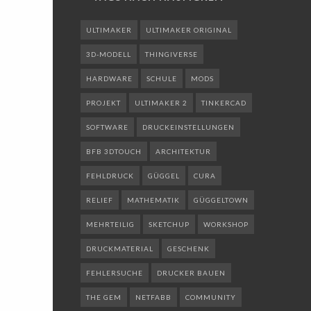
ULTIMAKER
ULTIMAKER ORIGINAL
3D-MODELL
THINGIVERSE
HARDWARE
SCHULE
MODS
PROJEKT
ULTIMAKER 2
TINKERCAD
SOFTWARE
DRUCKEINSTELLUNGEN
BFB 3DTOUCH
ARCHITEKTUR
FEHLDRUCK
GÜGGEL
CURA
RELIEF
MATHEMATIK
GÜGGELTOWN
MEHRTEILIG
SKETCHUP
WORKSHOP
DRUCKMATERIAL
GESCHENK
FEHLERSUCHE
DRUCKER BAUEN
THE GEM
NETFABB
COMMUNITY