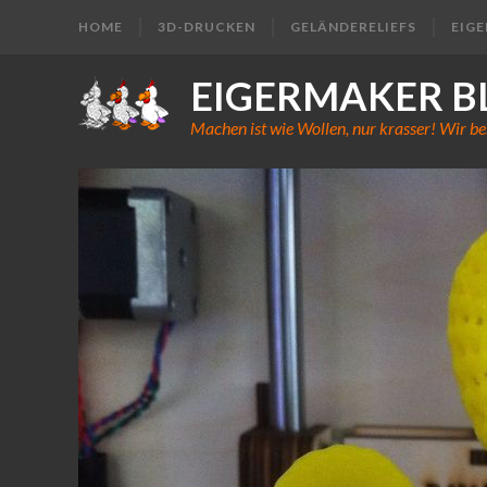
HOME
3D-DRUCKEN
GELÄNDERELIEFS
EIG
EIGERMAKER B
Machen ist wie Wollen, nur krasser! Wir be