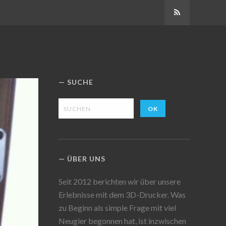
Abonnieren
SUCHE
ÜBER UNS
Seit 2012 berichten wir über unsere
Erlebnisse mit dem 3D-Drucker. Was
zu Beginn als simple Frage mit viel
Neugier begonnen hat, ist inzwischen