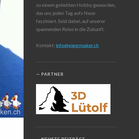
zu einem geliebten Hobby geworden,
das uns jeden Tag aufs Neue
fasziniert. Seid dabei, auf unserer
spannenden Reise in die Zukunft.
Kontakt:
info@eigermaker.ch
PARTNER
NEUSTE BEITRÄGE