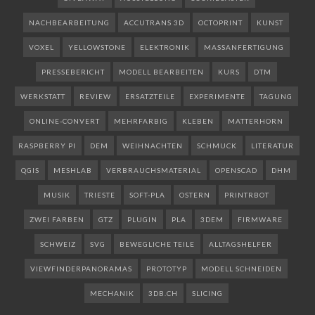
NACHBEARBEITUNG
ACCUTRANS 3D
OCTOPRINT
KUNST
VOXEL
YELLOWSTONE
ELEKTRONIK
MASSANFERTIGUNG
PRESSEBERICHT
MODELL BEARBEITEN
KURS
DTM
WERKSTATT
REVIEW
ERSATZTEILE
EXPERIMENTE
TAGUNG
ONLINE-CONVERT
MEHRFARBIG
KLEBEN
MATTERHORN
RASPBERRY PI
DEM
WEIHNACHTEN
SCHMUCK
LITERATUR
QGIS
MESHLAB
VERBRAUCHSMATERIAL
OPENSCAD
DHM
MUSIK
TRIESTE
SOFT-PLA
OSTERN
PRINTRBOT
ZWEI FARBEN
GTZ
PLUGIN
PLA
3DEM
FIRMWARE
SCHWEIZ
SVG
BEWEGLICHE TEILE
ALLTAGSHELFER
VIEWFINDERPANORAMAS
PROTOTYP
MODELL SCHNEIDEN
MECHANIK
3DB.CH
SLICING