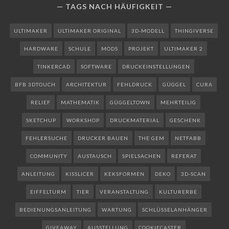
TAGS NACH HÄUFIGKEIT
ULTIMAKER
ULTIMAKER ORIGINAL
3D-MODELL
THINGIVERSE
HARDWARE
SCHULE
MODS
PROJEKT
ULTIMAKER 2
TINKERCAD
SOFTWARE
DRUCKEINSTELLUNGEN
BFB 3DTOUCH
ARCHITEKTUR
FEHLDRUCK
GÜGGEL
CURA
RELIEF
MATHEMATIK
GÜGGELTOWN
MEHRTEILIG
SKETCHUP
WORKSHOP
DRUCKMATERIAL
GESCHENK
FEHLERSUCHE
DRUCKER BAUEN
THE GEM
NETFABB
COMMUNITY
AUSTAUSCH
SPIELSACHEN
REFERAT
ANLEITUNG
KISSLICER
KEKSFORMEN
DEKO
3D-SCAN
EIFFELTURM
TIER
VERANSTALTUNG
KULTURERBE
BEDIENUNGSANLEITUNG
WARTUNG
SCHLÜSSELANHÄNGER
GIVEAWAY
AUSSTELLUNG
COOKIECASTER