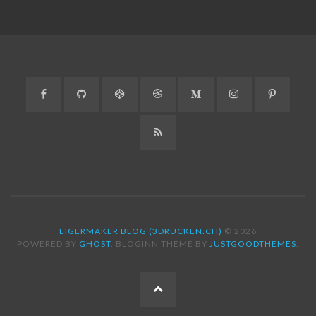
Facebook
GitHub
CodePen
Dribbble
Medium
Instagram
Pinteres
RSS
EIGERMAKER BLOG (3DRUCKEN.CH)
© 2026
POWERED BY
GHOST
. BLOGINN THEME BY
JUSTGOODTHEMES
.
ZUM