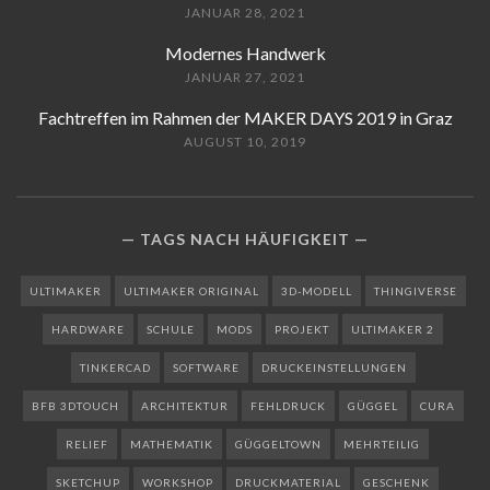
JANUAR 28, 2021
Modernes Handwerk
JANUAR 27, 2021
Fachtreffen im Rahmen der MAKER DAYS 2019 in Graz
AUGUST 10, 2019
TAGS NACH HÄUFIGKEIT
ULTIMAKER
ULTIMAKER ORIGINAL
3D-MODELL
THINGIVERSE
HARDWARE
SCHULE
MODS
PROJEKT
ULTIMAKER 2
TINKERCAD
SOFTWARE
DRUCKEINSTELLUNGEN
BFB 3DTOUCH
ARCHITEKTUR
FEHLDRUCK
GÜGGEL
CURA
RELIEF
MATHEMATIK
GÜGGELTOWN
MEHRTEILIG
SKETCHUP
WORKSHOP
DRUCKMATERIAL
GESCHENK