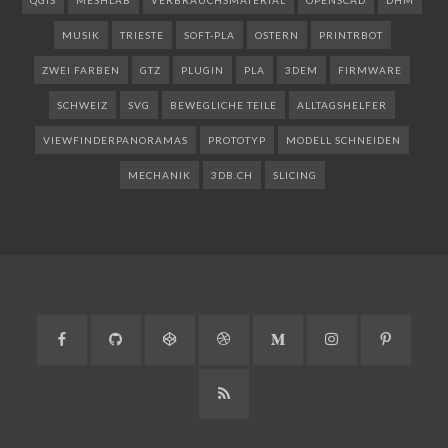
QGIS
MESHLAB
VERBRAUCHSMATERIAL
OPENSCAD
DHM
MUSIK
TRIESTE
SOFT-PLA
OSTERN
PRINTRBOT
ZWEI FARBEN
GTZ
PLUGIN
PLA
3DEM
FIRMWARE
SCHWEIZ
SVG
BEWEGLICHE TEILE
ALLTAGSHELFER
VIEWFINDERPANORAMAS
PROTOTYP
MODELL SCHNEIDEN
MECHANIK
3DB.CH
SLICING
Facebook
GitHub
CodePen
Dribbble
Medium
Instagram
Pinteres
RSS