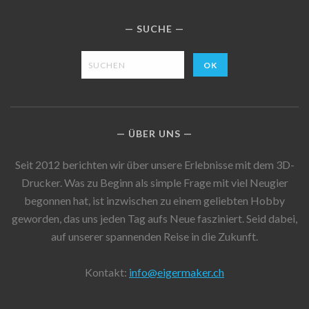
SUCHE
ÜBER UNS
Seit 2012 berichten wir über unsere Erlebnisse mit dem 3D-
Drucker. Was zu Beginn als simple Frage mit viel Neugier
begonnen hat, ist inzwischen zu einem geliebten Hobby
geworden, das uns jeden Tag aufs Neue fasziniert. Seid dabei,
auf unserer spannenden Reise in die Zukunft.
Kontakt:
info@eigermaker.ch