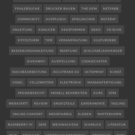
FEHLERSUCHE
DRUCKER BAUEN
THE GEM
NETFABB
COMMUNITY
AUSTAUSCH
SPIELSACHEN
REFERAT
ANLEITUNG
KISSLICER
KEKSFORMEN
DEKO
3D-SCAN
EIFFELTURM
TIER
VERANSTALTUNG
KULTURERBE
BEDIENUNGSANLEITUNG
WARTUNG
SCHLÜSSELANHÄNGER
GIVEAWAY
AUSSTELLUNG
COOKIECASTER
NACHBEARBEITUNG
ACCUTRANS 3D
OCTOPRINT
KUNST
VOXEL
YELLOWSTONE
ELEKTRONIK
MASSANFERTIGUNG
PRESSEBERICHT
MODELL BEARBEITEN
KURS
DTM
WERKSTATT
REVIEW
ERSATZTEILE
EXPERIMENTE
TAGUNG
ONLINE-CONVERT
MEHRFARBIG
KLEBEN
MATTERHORN
RASPBERRY PI
DEM
WEIHNACHTEN
SCHMUCK
LITERATUR