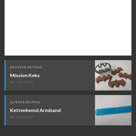
Beitragsnavigation
NEUERER BEITRAG
Mission Keks
24. JULI 2013
ÄLTERER BEITRAG
Kettenhemd Armband
24. JULI 2013