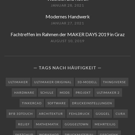
JANUAR 28, 2021
Modernes Handwerk
JANUAR 27, 2021
Fachtreffen im Rahmen der MAKER DAYS 2019 in Graz
AUGUST 10, 2019
TAGS NACH HÄUFIGKEIT
ULTIMAKER
ULTIMAKER ORIGINAL
3D-MODELL
THINGIVERSE
HARDWARE
SCHULE
MODS
PROJEKT
ULTIMAKER 2
TINKERCAD
SOFTWARE
DRUCKEINSTELLUNGEN
BFB 3DTOUCH
ARCHITEKTUR
FEHLDRUCK
GÜGGEL
CURA
RELIEF
MATHEMATIK
GÜGGELTOWN
MEHRTEILIG
SKETCHUP
WORKSHOP
DRUCKMATERIAL
GESCHENK