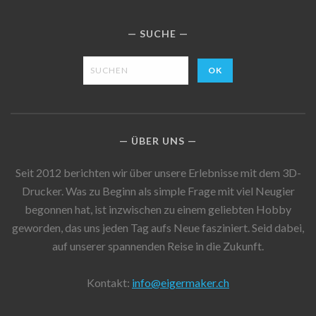
SUCHE
ÜBER UNS
Seit 2012 berichten wir über unsere Erlebnisse mit dem 3D-
Drucker. Was zu Beginn als simple Frage mit viel Neugier
begonnen hat, ist inzwischen zu einem geliebten Hobby
geworden, das uns jeden Tag aufs Neue fasziniert. Seid dabei,
auf unserer spannenden Reise in die Zukunft.
Kontakt:
info@eigermaker.ch