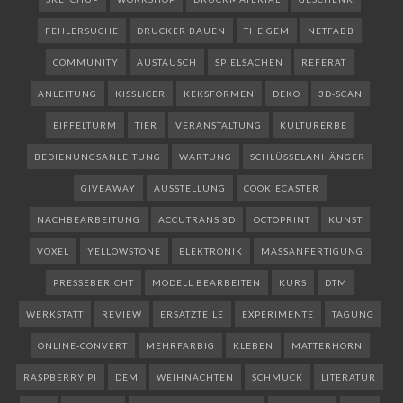
FEHLERSUCHE
DRUCKER BAUEN
THE GEM
NETFABB
COMMUNITY
AUSTAUSCH
SPIELSACHEN
REFERAT
ANLEITUNG
KISSLICER
KEKSFORMEN
DEKO
3D-SCAN
EIFFELTURM
TIER
VERANSTALTUNG
KULTURERBE
BEDIENUNGSANLEITUNG
WARTUNG
SCHLÜSSELANHÄNGER
GIVEAWAY
AUSSTELLUNG
COOKIECASTER
NACHBEARBEITUNG
ACCUTRANS 3D
OCTOPRINT
KUNST
VOXEL
YELLOWSTONE
ELEKTRONIK
MASSANFERTIGUNG
PRESSEBERICHT
MODELL BEARBEITEN
KURS
DTM
WERKSTATT
REVIEW
ERSATZTEILE
EXPERIMENTE
TAGUNG
ONLINE-CONVERT
MEHRFARBIG
KLEBEN
MATTERHORN
RASPBERRY PI
DEM
WEIHNACHTEN
SCHMUCK
LITERATUR