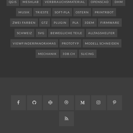
QGIS
MESHLAB
VERBRAUCHSMATERIAL
OPENSCAD
DHM
MUSIK
TRIESTE
SOFT-PLA
OSTERN
PRINTRBOT
ZWEI FARBEN
GTZ
PLUGIN
PLA
3DEM
FIRMWARE
SCHWEIZ
SVG
BEWEGLICHE TEILE
ALLTAGSHELFER
VIEWFINDERPANORAMAS
PROTOTYP
MODELL SCHNEIDEN
MECHANIK
3DB.CH
SLICING
Facebook
GitHub
CodePen
Dribbble
Medium
Instagram
Pinteres
RSS