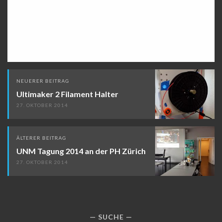
Beitragsnavigation
NEUERER BEITRAG
Ultimaker 2 Filament Halter
27. OKTOBER 2014
ÄLTERER BEITRAG
UNM Tagung 2014 an der PH Zürich
27. OKTOBER 2014
SUCHE