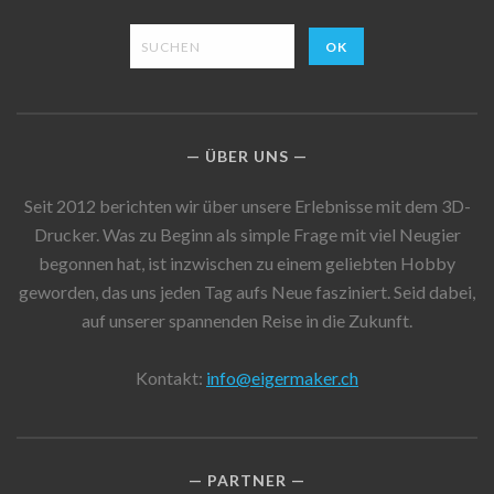
ÜBER UNS
Seit 2012 berichten wir über unsere Erlebnisse mit dem 3D-
Drucker. Was zu Beginn als simple Frage mit viel Neugier
begonnen hat, ist inzwischen zu einem geliebten Hobby
geworden, das uns jeden Tag aufs Neue fasziniert. Seid dabei,
auf unserer spannenden Reise in die Zukunft.
Kontakt:
info@eigermaker.ch
PARTNER