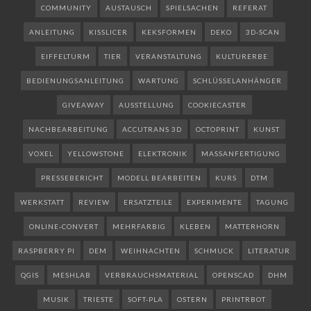
COMMUNITY
AUSTAUSCH
SPIELSACHEN
REFERAT
ANLEITUNG
KISSLICER
KEKSFORMEN
DEKO
3D-SCAN
EIFFELTURM
TIER
VERANSTALTUNG
KULTURERBE
BEDIENUNGSANLEITUNG
WARTUNG
SCHLÜSSELANHÄNGER
GIVEAWAY
AUSSTELLUNG
COOKIECASTER
NACHBEARBEITUNG
ACCUTRANS 3D
OCTOPRINT
KUNST
VOXEL
YELLOWSTONE
ELEKTRONIK
MASSANFERTIGUNG
PRESSEBERICHT
MODELL BEARBEITEN
KURS
DTM
WERKSTATT
REVIEW
ERSATZTEILE
EXPERIMENTE
TAGUNG
ONLINE-CONVERT
MEHRFARBIG
KLEBEN
MATTERHORN
RASPBERRY PI
DEM
WEIHNACHTEN
SCHMUCK
LITERATUR
QGIS
MESHLAB
VERBRAUCHSMATERIAL
OPENSCAD
DHM
MUSIK
TRIESTE
SOFT-PLA
OSTERN
PRINTRBOT