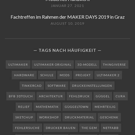
JANUAR 27, 2021
Fachtreffen im Rahmen der MAKER DAYS 2019 in Graz
AUGUST 10, 2019
TAGS NACH HÄUFIGKEIT
ULTIMAKER
ULTIMAKER ORIGINAL
3D-MODELL
THINGIVERSE
HARDWARE
SCHULE
MODS
PROJEKT
ULTIMAKER 2
TINKERCAD
SOFTWARE
DRUCKEINSTELLUNGEN
BFB 3DTOUCH
ARCHITEKTUR
FEHLDRUCK
GÜGGEL
CURA
RELIEF
MATHEMATIK
GÜGGELTOWN
MEHRTEILIG
SKETCHUP
WORKSHOP
DRUCKMATERIAL
GESCHENK
FEHLERSUCHE
DRUCKER BAUEN
THE GEM
NETFABB