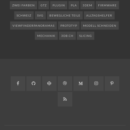
ZWEI FARBEN
GTZ
PLUGIN
PLA
3DEM
FIRMWARE
SCHWEIZ
SVG
BEWEGLICHE TEILE
ALLTAGSHELFER
VIEWFINDERPANORAMAS
PROTOTYP
MODELL SCHNEIDEN
MECHANIK
3DB.CH
SLICING
Facebook
GitHub
CodePen
Dribbble
Medium
Instagram
Pinteres
RSS