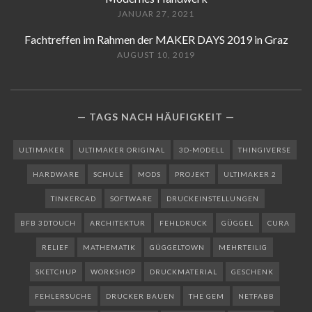
JANUAR 27, 2021
Fachtreffen im Rahmen der MAKER DAYS 2019 in Graz
AUGUST 10, 2019
TAGS NACH HÄUFIGKEIT
ULTIMAKER
ULTIMAKER ORIGINAL
3D-MODELL
THINGIVERSE
HARDWARE
SCHULE
MODS
PROJEKT
ULTIMAKER 2
TINKERCAD
SOFTWARE
DRUCKEINSTELLUNGEN
BFB 3DTOUCH
ARCHITEKTUR
FEHLDRUCK
GÜGGEL
CURA
RELIEF
MATHEMATIK
GÜGGELTOWN
MEHRTEILIG
SKETCHUP
WORKSHOP
DRUCKMATERIAL
GESCHENK
FEHLERSUCHE
DRUCKER BAUEN
THE GEM
NETFABB