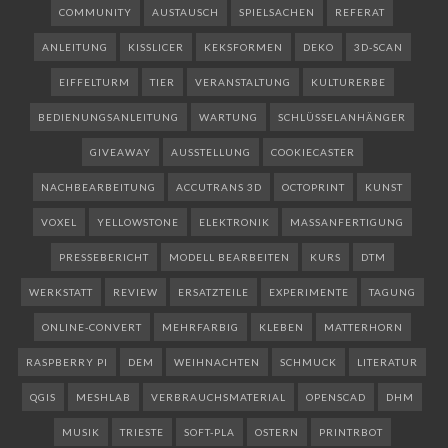
COMMUNITY
AUSTAUSCH
SPIELSACHEN
REFERAT
ANLEITUNG
KISSLICER
KEKSFORMEN
DEKO
3D-SCAN
EIFFELTURM
TIER
VERANSTALTUNG
KULTURERBE
BEDIENUNGSANLEITUNG
WARTUNG
SCHLÜSSELANHÄNGER
GIVEAWAY
AUSSTELLUNG
COOKIECASTER
NACHBEARBEITUNG
ACCUTRANS 3D
OCTOPRINT
KUNST
VOXEL
YELLOWSTONE
ELEKTRONIK
MASSANFERTIGUNG
PRESSEBERICHT
MODELL BEARBEITEN
KURS
DTM
WERKSTATT
REVIEW
ERSATZTEILE
EXPERIMENTE
TAGUNG
ONLINE-CONVERT
MEHRFARBIG
KLEBEN
MATTERHORN
RASPBERRY PI
DEM
WEIHNACHTEN
SCHMUCK
LITERATUR
QGIS
MESHLAB
VERBRAUCHSMATERIAL
OPENSCAD
DHM
MUSIK
TRIESTE
SOFT-PLA
OSTERN
PRINTRBOT