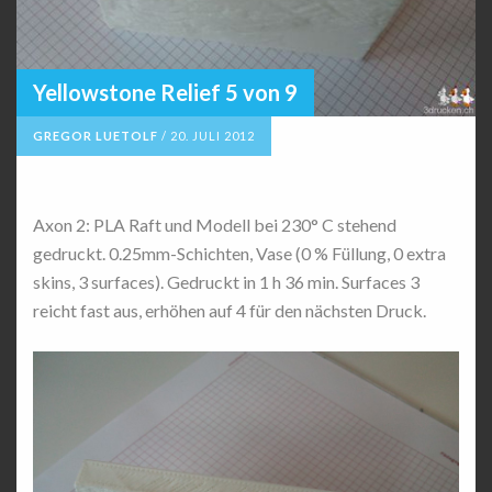
Yellowstone Relief 5 von 9
GREGOR LUETOLF
/
20. JULI 2012
Axon 2: PLA Raft und Modell bei 230° C stehend
gedruckt. 0.25mm-Schichten, Vase (0 % Füllung, 0 extra
skins, 3 surfaces). Gedruckt in 1 h 36 min. Surfaces 3
reicht fast aus, erhöhen auf 4 für den nächsten Druck.