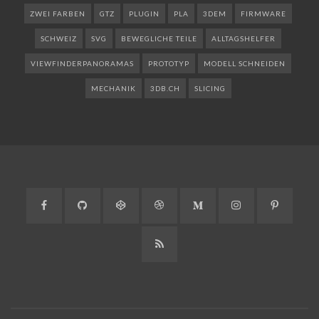
ZWEI FARBEN
GTZ
PLUGIN
PLA
3DEM
FIRMWARE
SCHWEIZ
SVG
BEWEGLICHE TEILE
ALLTAGSHELFER
VIEWFINDERPANORAMAS
PROTOTYP
MODELL SCHNEIDEN
MECHANIK
3DB.CH
SLICING
Facebook
GitHub
CodePen
Dribbble
Medium
Instagram
Pinteres
RSS