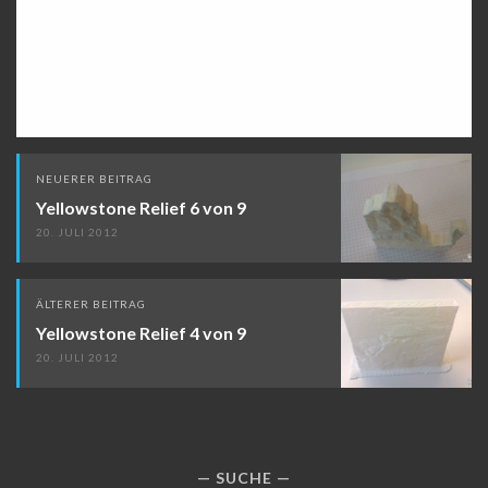
Beitragsnavigation
NEUERER BEITRAG
Yellowstone Relief 6 von 9
20. JULI 2012
ÄLTERER BEITRAG
Yellowstone Relief 4 von 9
20. JULI 2012
SUCHE