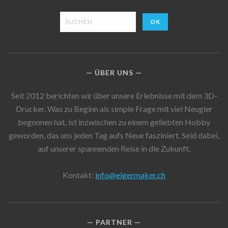
ÜBER UNS
Seit 2012 berichten wir über unsere Erlebnisse mit dem 3D-
Drucker. Was zu Beginn als simple Frage mit viel Neugier
begonnen hat, ist inzwischen zu einem geliebten Hobby
geworden, das uns jeden Tag aufs Neue fasziniert. Seid dabei,
auf unserer spannenden Reise in die Zukunft.
Kontakt:
info@eigermaker.ch
PARTNER