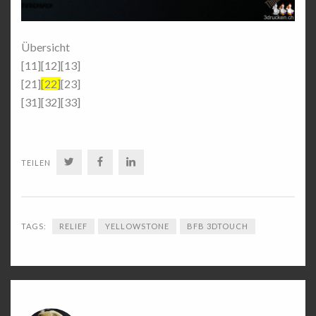
Übersicht
[11][12][13]
[21]
[22]
[23]
[31][32][33]
TWITTER
FACEBOOK
LINKEDIN
TEILEN
TAGS:
RELIEF
YELLOWSTONE
BFB 3DTOUCH