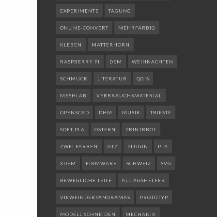
EXPERIMENTE
TAGUNG
ONLINE-CONVERT
MEHRFARBIG
KLEBEN
MATTERHORN
RASPBERRY PI
DEM
WEIHNACHTEN
SCHMUCK
LITERATUR
QGIS
MESHLAB
VERBRAUCHSMATERIAL
OPENSCAD
DHM
MUSIK
TRIESTE
SOFT-PLA
OSTERN
PRINTRBOT
ZWEI FARBEN
GTZ
PLUGIN
PLA
3DEM
FIRMWARE
SCHWEIZ
SVG
BEWEGLICHE TEILE
ALLTAGSHELFER
VIEWFINDERPANORAMAS
PROTOTYP
MODELL SCHNEIDEN
MECHANIK