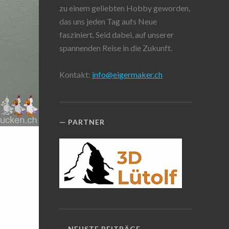
zu einem geliebten Hobby geworden,
das uns jeden Tag aufs Neue
fasziniert. Seid dabei, auf unserer
spannenden Reise in die Zukunft.
Kontakt:
info@eigermaker.ch
PARTNER
NEUSTE BEITRÄGE