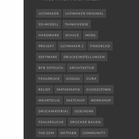
ULTIMAKER
ULTIMAKER ORIGINAL
3D-MODELL
THINGIVERSE
HARDWARE
SCHULE
MODS
PROJEKT
ULTIMAKER 2
TINKERCAD
SOFTWARE
DRUCKEINSTELLUNGEN
BFB 3DTOUCH
ARCHITEKTUR
FEHLDRUCK
GÜGGEL
CURA
RELIEF
MATHEMATIK
GÜGGELTOWN
MEHRTEILIG
SKETCHUP
WORKSHOP
DRUCKMATERIAL
GESCHENK
FEHLERSUCHE
DRUCKER BAUEN
THE GEM
NETFABB
COMMUNITY