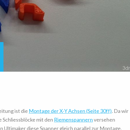
eitung ist die
Montage der X-Y Achsen (Seite 30ff)
. Da wir
e Schliessblöcke mit den
Riemenspannern
versehen
n Ultimaker diese Spanner gleich parallel zur Montage,