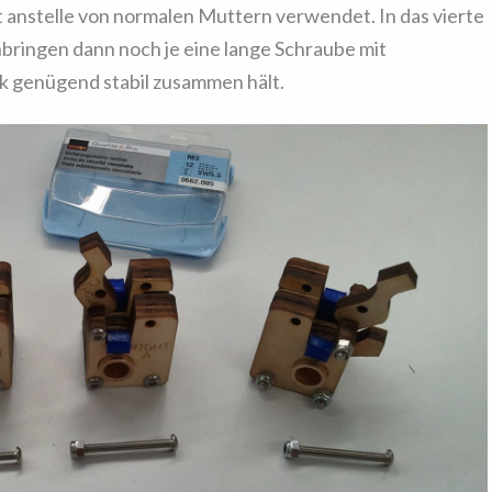
anstelle von normalen Muttern verwendet. In das vierte
ringen dann noch je eine lange Schraube mit
ck genügend stabil zusammen hält.