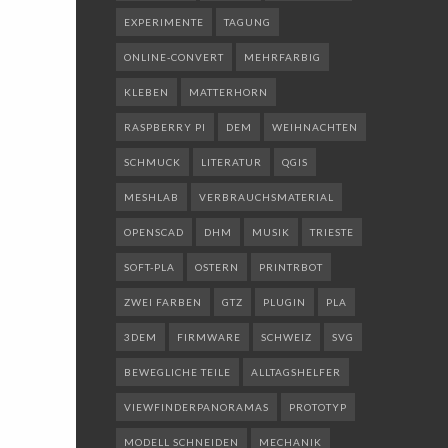
EXPERIMENTE
TAGUNG
ONLINE-CONVERT
MEHRFARBIG
KLEBEN
MATTERHORN
RASPBERRY PI
DEM
WEIHNACHTEN
SCHMUCK
LITERATUR
QGIS
MESHLAB
VERBRAUCHSMATERIAL
OPENSCAD
DHM
MUSIK
TRIESTE
SOFT-PLA
OSTERN
PRINTRBOT
ZWEI FARBEN
GTZ
PLUGIN
PLA
3DEM
FIRMWARE
SCHWEIZ
SVG
BEWEGLICHE TEILE
ALLTAGSHELFER
VIEWFINDERPANORAMAS
PROTOTYP
MODELL SCHNEIDEN
MECHANIK