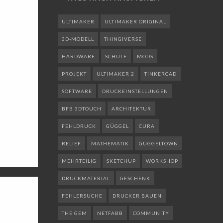
ULTIMAKER
ULTIMAKER ORIGINAL
3D-MODELL
THINGIVERSE
HARDWARE
SCHULE
MODS
PROJEKT
ULTIMAKER 2
TINKERCAD
SOFTWARE
DRUCKEINSTELLUNGEN
BFB 3DTOUCH
ARCHITEKTUR
FEHLDRUCK
GÜGGEL
CURA
RELIEF
MATHEMATIK
GÜGGELTOWN
MEHRTEILIG
SKETCHUP
WORKSHOP
DRUCKMATERIAL
GESCHENK
FEHLERSUCHE
DRUCKER BAUEN
THE GEM
NETFABB
COMMUNITY