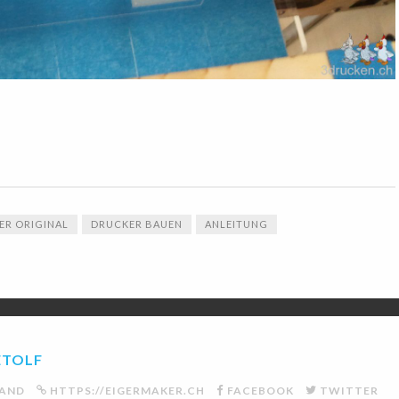
ER ORIGINAL
DRUCKER BAUEN
ANLEITUNG
ETOLF
LAND
HTTPS://EIGERMAKER.CH
FACEBOOK
TWITTER