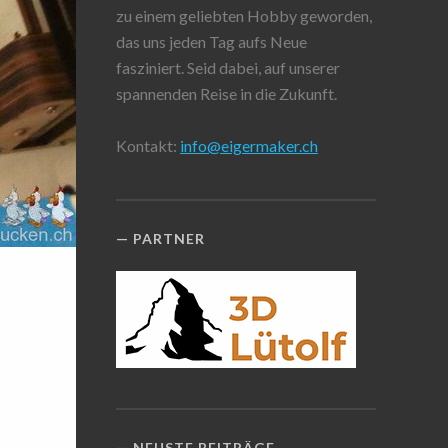
zu einem geliebten Hobby geworden,
das uns jeden Tag aufs Neue
fasziniert. Seid dabei, auf unserer
spannenden Reise in die Zukunft.
Kontakt:
info@eigermaker.ch
PARTNER
NEUSTE BEITRÄGE