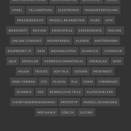
VOXEL
YELLOWSTONE
ELEKTRONIK
MASSANFERTIGUNG
PRESSEBERICHT
MODELL BEARBEITEN
KURS
DTM
WERKSTATT
REVIEW
ERSATZTEILE
EXPERIMENTE
TAGUNG
ONLINE-CONVERT
MEHRFARBIG
KLEBEN
MATTERHORN
RASPBERRY PI
DEM
WEIHNACHTEN
SCHMUCK
LITERATUR
QGIS
MESHLAB
VERBRAUCHSMATERIAL
OPENSCAD
DHM
MUSIK
TRIESTE
SOFT-PLA
OSTERN
PRINTRBOT
ZWEI FARBEN
GTZ
PLUGIN
PLA
3DEM
FIRMWARE
SCHWEIZ
SVG
BEWEGLICHE TEILE
ALLTAGSHELFER
VIEWFINDERPANORAMAS
PROTOTYP
MODELL SCHNEIDEN
MECHANIK
3DB.CH
SLICING