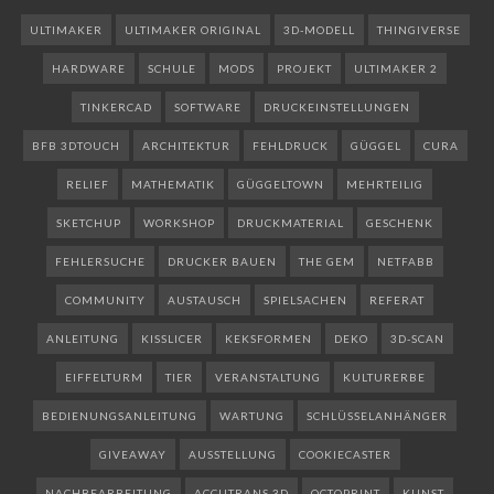
ULTIMAKER
ULTIMAKER ORIGINAL
3D-MODELL
THINGIVERSE
HARDWARE
SCHULE
MODS
PROJEKT
ULTIMAKER 2
TINKERCAD
SOFTWARE
DRUCKEINSTELLUNGEN
BFB 3DTOUCH
ARCHITEKTUR
FEHLDRUCK
GÜGGEL
CURA
RELIEF
MATHEMATIK
GÜGGELTOWN
MEHRTEILIG
SKETCHUP
WORKSHOP
DRUCKMATERIAL
GESCHENK
FEHLERSUCHE
DRUCKER BAUEN
THE GEM
NETFABB
COMMUNITY
AUSTAUSCH
SPIELSACHEN
REFERAT
ANLEITUNG
KISSLICER
KEKSFORMEN
DEKO
3D-SCAN
EIFFELTURM
TIER
VERANSTALTUNG
KULTURERBE
BEDIENUNGSANLEITUNG
WARTUNG
SCHLÜSSELANHÄNGER
GIVEAWAY
AUSSTELLUNG
COOKIECASTER
NACHBEARBEITUNG
ACCUTRANS 3D
OCTOPRINT
KUNST