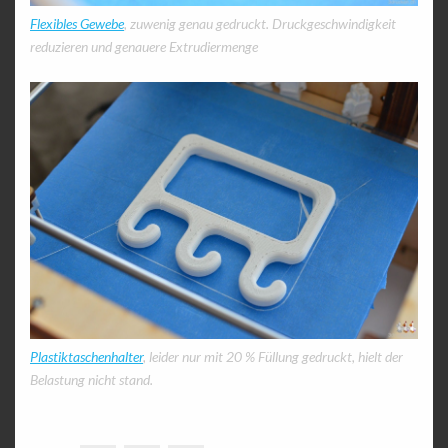
Flexibles Gewebe
, zuwenig genau gedruckt. Druckgeschwindigkeit
reduzieren und genauere Extrudiermenge
Plastiktaschenhalter
, leider nur mit 20 % Füllung gedruckt, hielt der
Belastung nicht stand.