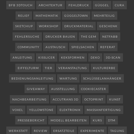
BFB 3DTOUCH
ARCHITEKTUR
FEHLDRUCK
GÜGGEL
CURA
RELIEF
MATHEMATIK
GÜGGELTOWN
MEHRTEILIG
SKETCHUP
WORKSHOP
DRUCKMATERIAL
GESCHENK
FEHLERSUCHE
DRUCKER BAUEN
THE GEM
NETFABB
COMMUNITY
AUSTAUSCH
SPIELSACHEN
REFERAT
ANLEITUNG
KISSLICER
KEKSFORMEN
DEKO
3D-SCAN
EIFFELTURM
TIER
VERANSTALTUNG
KULTURERBE
BEDIENUNGSANLEITUNG
WARTUNG
SCHLÜSSELANHÄNGER
GIVEAWAY
AUSSTELLUNG
COOKIECASTER
NACHBEARBEITUNG
ACCUTRANS 3D
OCTOPRINT
KUNST
VOXEL
YELLOWSTONE
ELEKTRONIK
MASSANFERTIGUNG
PRESSEBERICHT
MODELL BEARBEITEN
KURS
DTM
WERKSTATT
REVIEW
ERSATZTEILE
EXPERIMENTE
TAGUNG