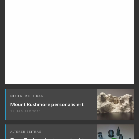
Beitragsnavigation
NEUERER BEITRAG
Mount Rushmore personalisiert
19. JANUAR 2015
ÄLTERER BEITRAG