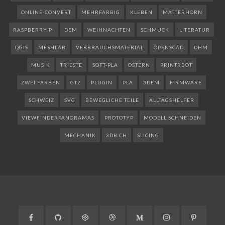
ONLINE-CONVERT
MEHRFARBIG
KLEBEN
MATTERHORN
RASPBERRY PI
DEM
WEIHNACHTEN
SCHMUCK
LITERATUR
QGIS
MESHLAB
VERBRAUCHSMATERIAL
OPENSCAD
DHM
MUSIK
TRIESTE
SOFT-PLA
OSTERN
PRINTRBOT
ZWEI FARBEN
GTZ
PLUGIN
PLA
3DEM
FIRMWARE
SCHWEIZ
SVG
BEWEGLICHE TEILE
ALLTAGSHELFER
VIEWFINDERPANORAMAS
PROTOTYP
MODELL SCHNEIDEN
MECHANIK
3DB.CH
SLICING
Facebook
GitHub
CodePen
Dribbble
Medium
Instagram
Pinteres