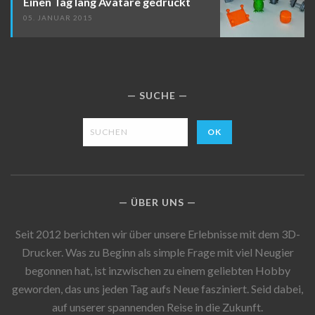
Einen Tag lang Avatare gedruckt
05. JANUAR 2015
SUCHE
ÜBER UNS
Seit 2012 berichten wir über unsere Erlebnisse mit dem 3D-
Drucker. Was zu Beginn als simple Frage mit viel Neugier
begonnen hat, ist inzwischen zu einem geliebten Hobby
geworden, das uns jeden Tag aufs Neue fasziniert. Seid dabei,
auf unserer spannenden Reise in die Zukunft.